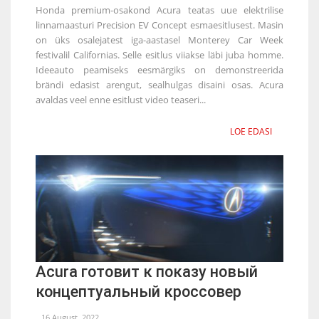
Honda premium-osakond Acura teatas uue elektrilise
linnamaasturi Precision EV Concept esmaesitlusest. Masin
on üks osalejatest iga-aastasel Monterey Car Week
festivalil Californias. Selle esitlus viiakse läbi juba homme.
Ideeauto peamiseks eesmärgiks on demonstreerida
brändi edasist arengut, sealhulgas disaini osas. Acura
avaldas veel enne esitlust video teaseri...
LOE EDASI
Acura готовит к показу новый
концептуальный кроссовер
16 August, 2022