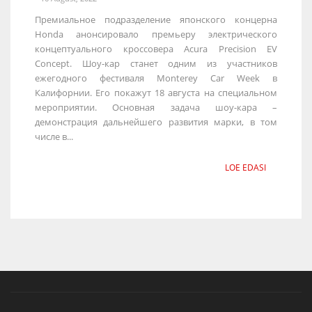
Премиальное подразделение японского концерна
Honda анонсировало премьеру электрического
концептуального кроссовера Acura Precision EV
Concept. Шоу-кар станет одним из участников
ежегодного фестиваля Monterey Car Week в
Калифорнии. Его покажут 18 августа на специальном
мероприятии. Основная задача шоу-кара –
демонстрация дальнейшего развития марки, в том
числе в...
LOE EDASI