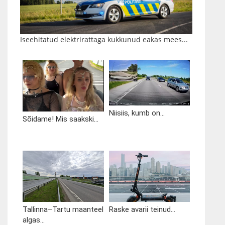
Iseehitatud elektrirattaga kukkunud eakas mees...
Niisiis, kumb on...
Sõidame! Mis saakski...
Tallinna–Tartu maanteel
Raske avarii teinud...
algas...