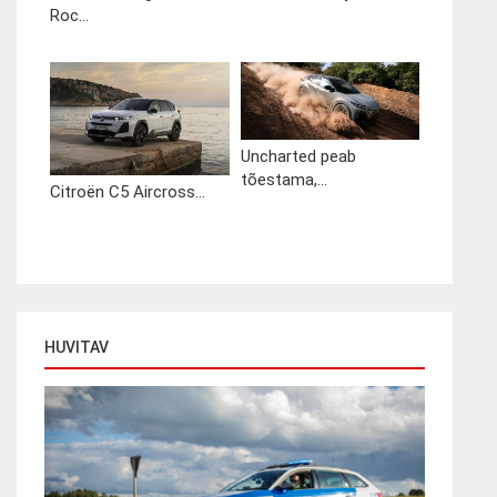
Roc...
Uncharted peab
tõestama,...
Citroën C5 Aircross...
HUVITAV