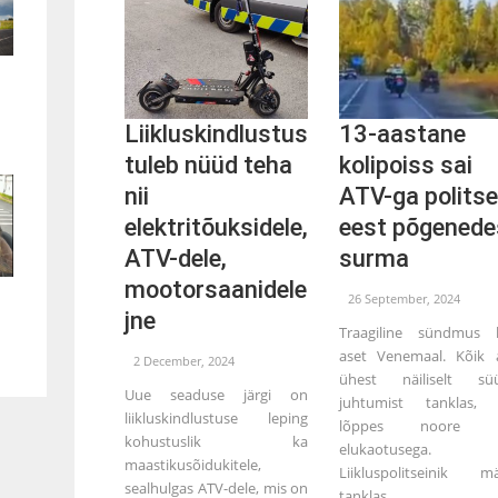
Liikluskindlustus
13-aastane
tuleb nüüd teha
kolipoiss sai
nii
ATV-ga politse
elektritõuksidele,
eest põgenede
ATV-dele,
surma
mootorsaanidele
26 September, 2024
jne
Traagiline sündmus l
aset Venemaal. Kõik 
2 December, 2024
ühest näiliselt süü
Uue seaduse järgi on
juhtumist tanklas, 
liikluskindlustuse leping
lõppes noore po
kohustuslik ka
elukaotusega.
maastikusõidukitele,
Liikluspolitseinik m
sealhulgas ATV-dele, mis on
tanklas