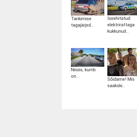
Iseehitatud
Tankimise
elektrirattaga
tagajärjed...
kukkunud...
Niisiis, kumb
on...
Sõidame! Mis
saakski...