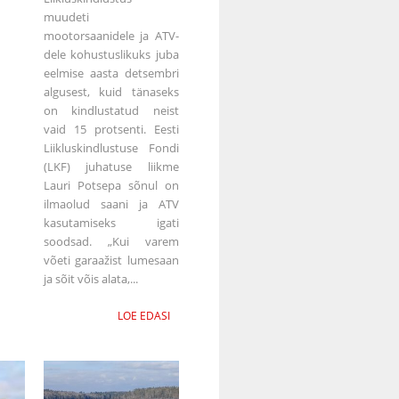
muudeti
mootorsaanidele ja ATV-
dele kohustuslikuks juba
eelmise aasta detsembri
algusest, kuid tänaseks
on kindlustatud neist
vaid 15 protsenti. Eesti
Liikluskindlustuse Fondi
(LKF) juhatuse liikme
Lauri Potsepa sõnul on
ilmaolud saani ja ATV
kasutamiseks igati
soodsad. „Kui varem
võeti garaažist lumesaan
ja sõit võis alata,...
LOE EDASI