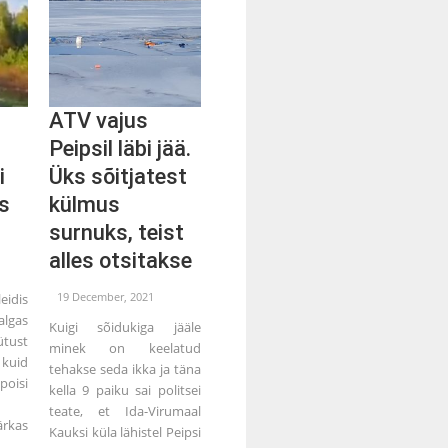
ATV vajus
Peipsil läbi jää.
i
Üks sõitjatest
s
külmus
surnuks, teist
alles otsitakse
19 December, 2021
eidis
algas
Kuigi sõidukiga jääle
tust
minek on keelatud
kuid
tehakse seda ikka ja täna
isi
kella 9 paiku sai politsei
teate, et Ida-Virumaal
ärkas
Kauksi küla lähistel Peipsi