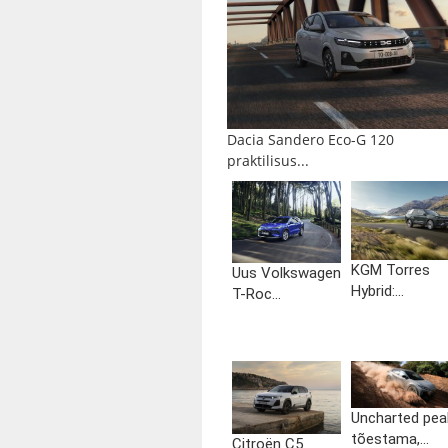
Dacia Sandero Eco-G 120
praktilisus...
KGM Torres
Uus Volkswagen
Hybrid:...
T-Roc...
Uncharted pea
tõestama,...
Citroën C5