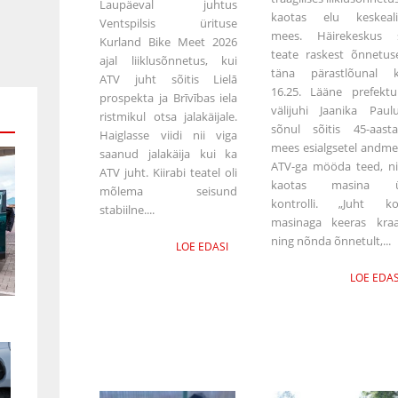
Laupäeval juhtus
kaotas elu keskeali
Ventspilsis ürituse
mees. Häirekeskus s
Kurland Bike Meet 2026
teate raskest õnnetus
ajal liiklusõnnetus, kui
täna pärastlõunal k
ATV juht sõitis Lielā
16.25. Lääne prefektu
prospekta ja Brīvības iela
välijuhi Jaanika Paul
ristmikul otsa jalakäijale.
sõnul sõitis 45-aast
Haiglasse viidi nii viga
mees esialgsetel andme
saanud jalakäija kui ka
ATV-ga mööda teed, n
ATV juht. Kiirabi teatel oli
kaotas masina ü
mõlema seisund
kontrolli. „Juht ko
stabiilne....
masinaga keeras kraa
ning nõnda õnnetult,...
LOE EDASI
LOE EDAS