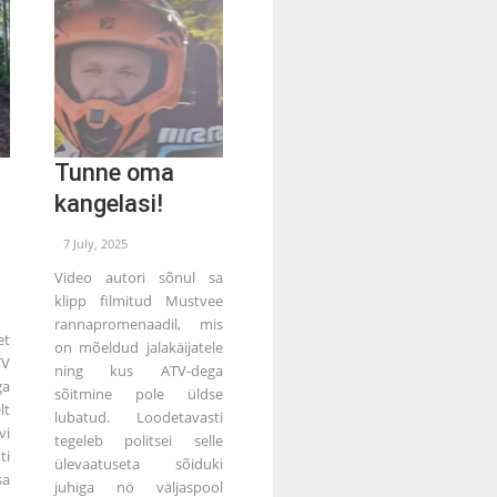
Tunne oma
kangelasi!
7 July, 2025
Video autori sõnul sa
klipp filmitud Mustvee
rannapromenaadil, mis
et
on mõeldud jalakäijatele
TV
ning kus ATV-dega
ga
sõitmine pole üldse
lt
lubatud. Loodetavasti
vi
tegeleb politsei selle
ti
ülevaatuseta sõiduki
sa
juhiga nö väljaspool