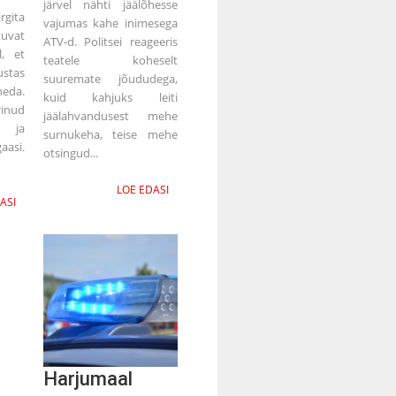
järvel nähti jäälõhesse
rgita
vajumas kahe inimesega
uvat
ATV-d. Politsei reageeris
l, et
teatele koheselt
ustas
suuremate jõududega,
eda.
kuid kahjuks leiti
inud
jäälahvandusest mehe
e ja
surnukeha, teise mehe
asi.
otsingud...
LOE EDASI
ASI
Harjumaal