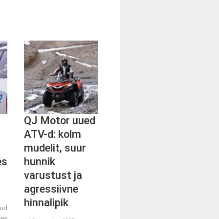
QJ Motor uued
ATV-d: kolm
mudelit, suur
es
hunnik
varustust ja
agressiivne
hinnalipik
nud
ses