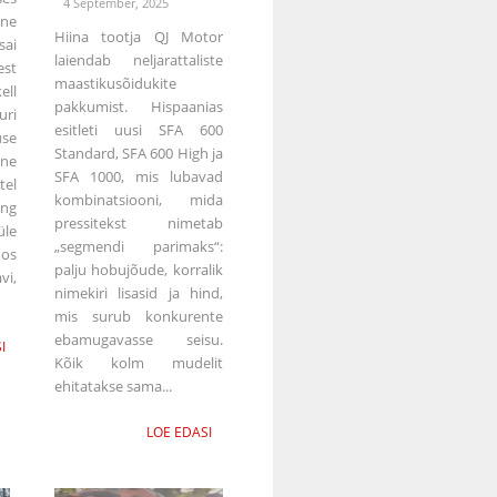
4 September, 2025
ne
Hiina tootja QJ Motor
ai
laiendab neljarattaliste
est
maastikusõidukite
ell
pakkumist. Hispaanias
uri
esitleti uusi SFA 600
use
Standard, SFA 600 High ja
ane
SFA 1000, mis lubavad
tel
kombinatsiooni, mida
ing
pressitekst nimetab
le
„segmendi parimaks“:
os
palju hobujõude, korralik
vi,
nimekiri lisasid ja hind,
mis surub konkurente
ebamugavasse seisu.
I
Kõik kolm mudelit
ehitatakse sama...
LOE EDASI