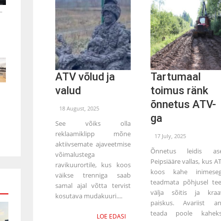
.
ATV võlud ja
Tartumaal
valud
toimus ränk
õnnetus ATV-
18 August, 2025
ga
See võiks olla
reklaamiklipp mõne
17 July, 2025
aktiivsemate ajaveetmise
Õnnetus leidis as
võimalustega
Peipsiääre vallas, kus A
ravikuurortile, kus koos
koos kahe inimese
väikse trenniga saab
teadmata põhjusel tee
samal ajal võtta tervist
välja sõitis ja kraa
kosutava mudakuuri....
paiskus. Avariist an
teada poole kahek
LOE EDASI