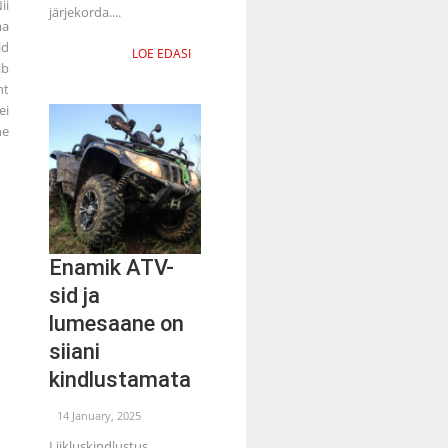
ii
järjekorda....
ma
id
LOE EDASI
ib
ht
ei
e
Enamik ATV-
sid ja
lumesaane on
siiani
kindlustamata
14 January, 2025
Liikluskindlustus