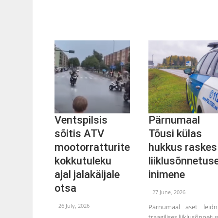
Ventspilsis
Pärnumaal
sõitis ATV
Tõusi külas
mootorratturite
hukkus raskes
kokkutuleku
liiklusõnnetus
ajal jalakäijale
inimene
otsa
27 June, 2026
26 July, 2026
Pärnumaal aset leid
traagilises liiklusõnnetu