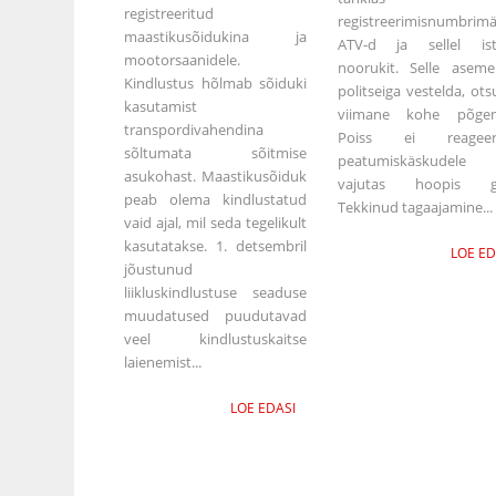
registreeritud
registreerimisnumbrimä
maastikusõidukina ja
ATV-d ja sellel ist
mootorsaanidele.
noorukit. Selle aseme
Kindlustus hõlmab sõiduki
politseiga vestelda, ots
kasutamist
viimane kohe põgen
transpordivahendina
Poiss ei reageer
sõltumata sõitmise
peatumiskäskudel
asukohast. Maastikusõiduk
vajutas hoopis ga
peab olema kindlustatud
Tekkinud tagaajamine...
vaid ajal, mil seda tegelikult
kasutatakse. 1. detsembril
LOE ED
jõustunud
liikluskindlustuse seaduse
muudatused puudutavad
veel kindlustuskaitse
laienemist...
LOE EDASI