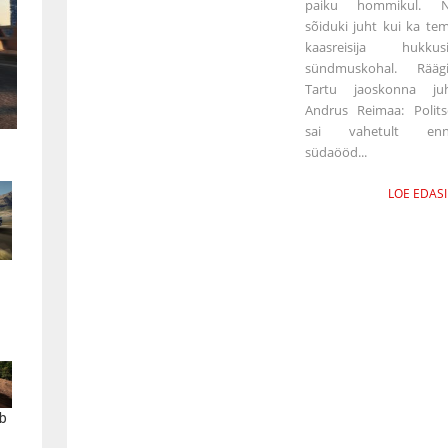
paiku hommikul. N
sõiduki juht kui ka te
kaasreisija hukkus
sündmuskohal. Rääg
Tartu jaoskonna ju
Andrus Reimaa: Polits
sai vahetult enn
südaööd...
LOE EDASI
b