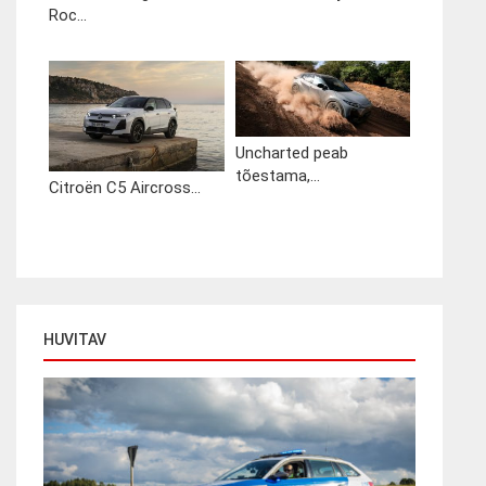
Roc...
Uncharted peab
tõestama,...
Citroën C5 Aircross...
HUVITAV