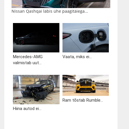
Nissan Qashqai läbis ühe paagitäiega...
Mercedes-AMG
Vaata, miks ei...
valmistab uut...
Ram tõstab Rumble...
Hiina autod ei...