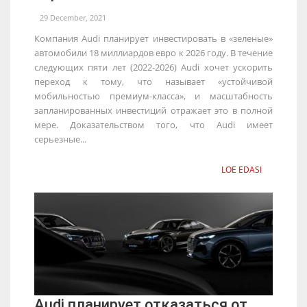
29 December, 2021
Компания Audi планирует инвестировать в «зеленые»
автомобили 18 миллиардов евро к 2026 году. В течение
следующих пяти лет (2022-2026) Audi хочет ускорить
переход к тому, что называет «устойчивой
мобильностью премиум-класса», и масштабность
запланированных инвестиций отражает это в полной
мере. Доказательством того, что Audi имеет
серьезные...
LOE EDASI
Audi планирует отказаться от