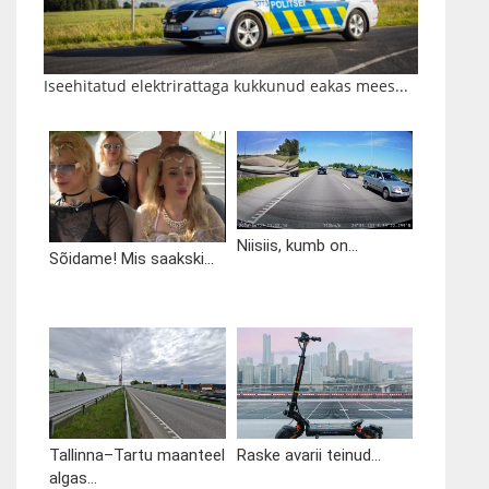
Iseehitatud elektrirattaga kukkunud eakas mees...
Niisiis, kumb on...
Sõidame! Mis saakski...
Tallinna–Tartu maanteel
Raske avarii teinud...
algas...