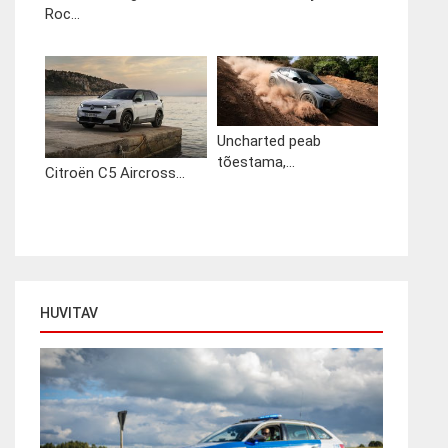
Roc...
Uncharted peab
tõestama,...
Citroën C5 Aircross...
HUVITAV