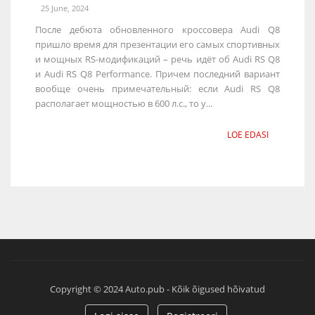
25 June, 2024
После дебюта обновленного кроссовера Audi Q8
пришло время для презентации его самых спортивных
и мощных RS-модификаций – речь идёт об Audi RS Q8
и Audi RS Q8 Performance. Причем последний вариант
вообще очень примечательный: если Audi RS Q8
располагает мощностью в 600 л.с., то у...
LOE EDASI
Copyright © 2024 Auto.pub - Kõik õigused hõivatud