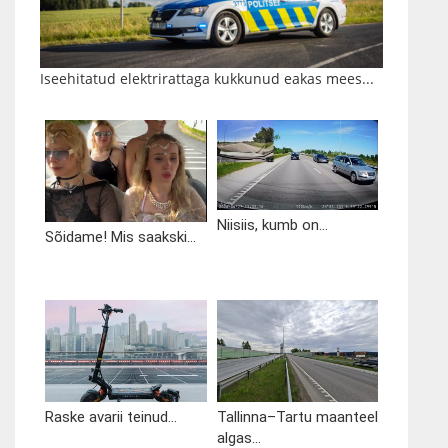
Iseehitatud elektrirattaga kukkunud eakas mees...
Niisiis, kumb on...
Sõidame! Mis saakski...
Raske avarii teinud...
Tallinna–Tartu maanteel
algas...