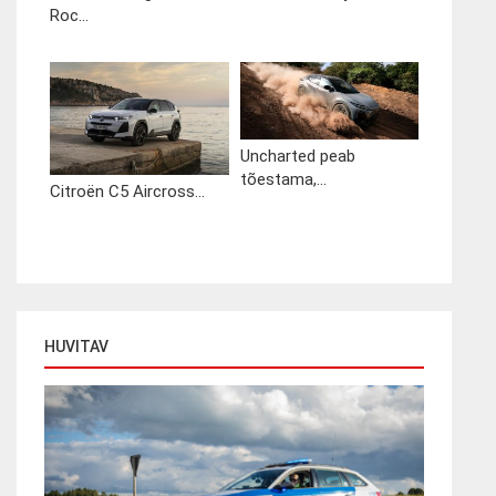
Roc...
Uncharted peab
tõestama,...
Citroën C5 Aircross...
HUVITAV