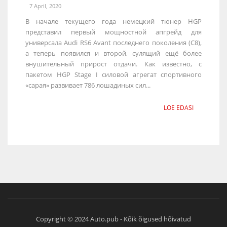
7 April, 2020
В начале текущего года немецкий тюнер HGP
представил первый мощностной апгрейд для
универсала Audi RS6 Avant последнего поколения (C8),
а теперь появился и второй, сулящий ещё более
внушительный прирост отдачи. Как известно, с
пакетом HGP Stage I силовой агрегат спортивного
«сарая» развивает 786 лошадиных сил...
LOE EDASI
Copyright © 2024 Auto.pub - Kõik õigused hõivatud