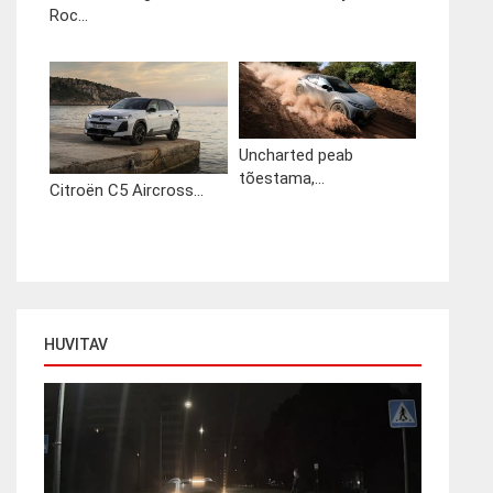
Roc...
Uncharted peab
tõestama,...
Citroën C5 Aircross...
HUVITAV