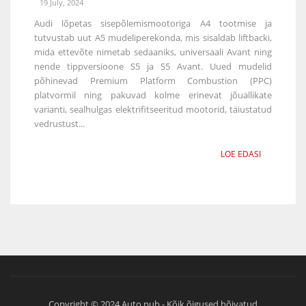
19 July, 2024
Audi lõpetas sisepõlemismootoriga A4 tootmise ja
tutvustab uut A5 mudeliperekonda, mis sisaldab liftbacki,
mida ettevõte nimetab sedaaniks, universaali Avant ning
nende tippversioone S5 ja S5 Avant. Uued mudelid
põhinevad Premium Platform Combustion (PPC)
platvormil ning pakuvad kolme erinevat jõuallikate
varianti, sealhulgas elektrifitseeritud mootorid, täiustatud
vedrustust...
LOE EDASI
Copyright © 2024 Auto.pub - Kõik õigused hõivatud