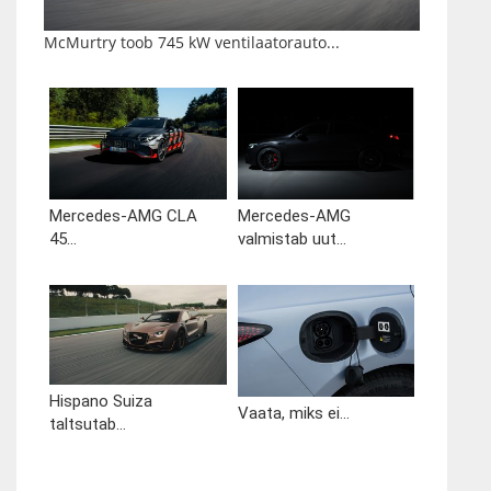
McMurtry toob 745 kW ventilaatorauto...
Mercedes-AMG CLA
Mercedes-AMG
45...
valmistab uut...
Hispano Suiza
Vaata, miks ei...
taltsutab...