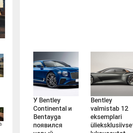
У Bentley
Bentley
Continental и
valmistab 12
Bentayga
eksemplari
появился
ülieksklusiivse
b