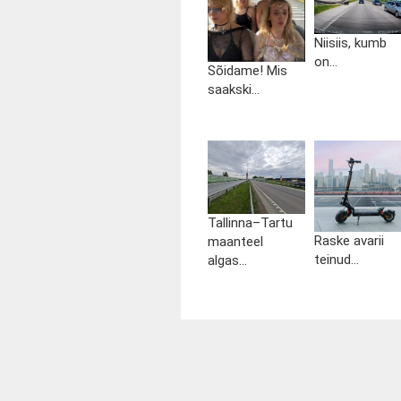
Niisiis, kumb
on...
Sõidame! Mis
saakski...
Tallinna–Tartu
Raske avarii
maanteel
teinud...
algas...