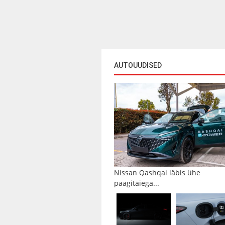
AUTOUUDISED
Nissan Qashqai läbis ühe
paagitäiega...