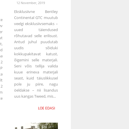
12 November, 2019
Eksklusiivne Bentley
Continental GTC muutub
e
veelgi eksklusiivsemaks –
ev
uued täiendused
er
rõhutavad selle erilisust.
t
Antud juhul puudutab
t,
uudis sõiduki
ed
kokkupakitavat katust,
na
õigemini selle materjali.
12
Seni võis tellija valida
XP
kuue erineva materjali
ta
seast, kuid täiuslikkusel
lt
pole ju piire, nagu
12
öeldakse – nii lisandus
em
uus kangas Tweed, mis...
te
LOE EDASI