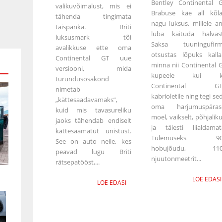
Bentley Continental 
valikuvõimalust, mis ei
Brabuse käe all kõl
tähenda tingimata
nagu luksus, millele an
täispanka. Briti
luba käituda halvast
luksusmark tõi
Saksa tuuningufir
avalikkuse ette oma
otsustas lõpuks kalla
Continental GT uue
minna nii Continental 
versiooni, mida
kupeele kui k
turundusosakond
Continental GT
nimetab
kabrioletile ning tegi se
„kättesaadavamaks”,
oma harjumuspäras
kuid mis tavasureliku
moel, vaikselt, põhjaliku
jaoks tähendab endiselt
ja täiesti liialdamat
kättesaamatut unistust.
Tulemuseks 90
See on auto neile, kes
hobujõudu, 110
peavad lugu Briti
njuutonmeetrit...
rätsepatööst,...
LOE EDASI
LOE EDASI