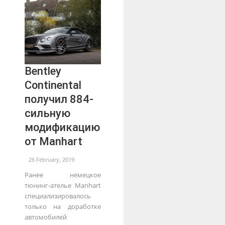
Bentley
Continental
получил 884-
сильную
модификацию
от Manhart
26 February, 2019
Ранее немецкое
тюнинг-ателье Manhart
специализировалось
только на доработке
автомобилей