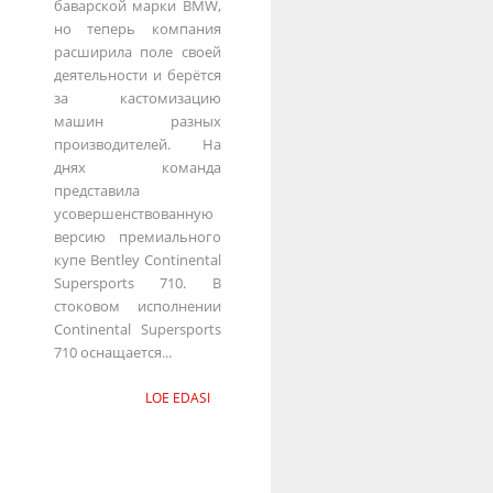
баварской марки BMW,
но теперь компания
расширила поле своей
деятельности и берётся
за кастомизацию
машин разных
производителей. На
днях команда
представила
усовершенствованную
версию премиального
купе Bentley Continental
Supersports 710. В
стоковом исполнении
Continental Supersports
710 оснащается...
LOE EDASI