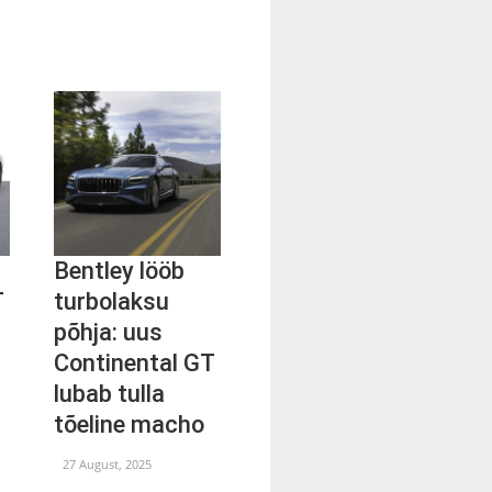
Bentley lööb
T
turbolaksu
0
põhja: uus
Continental GT
lubab tulla
tõeline macho
27 August, 2025