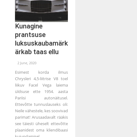
Kunagine
prantsuse
luksuskaubamärk
ärkab taas ellu
2 June, 2020
Esimest korda ilmus
Chrysleri 4,5-liitrise V8 toel
liikuv Facel Vega laiema
üldsuse ette 1954. aasta
Pariisi autonäitusel.
Ettevõtte tunnuslauseks oli:
Neile vähestele, kes soovivad
parimat! Arusaadavalt rääkis
see täiesti üheselt ettevõtte
plaanidest oma kliendibaasi
kujundamisel.