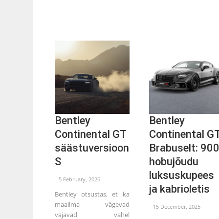
Bentley
Bentley
Continental GT
Continental G
säästuversioon
Brabuselt: 90
S
hobujõudu
luksuskupees
5 February, 2026
ja kabrioletis
Bentley otsustas, et ka
maailma vägevad
15 December, 2025
vajavad vahel