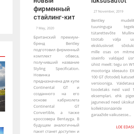
новый
luksusautot
фирменный
27 November, 2019
стайлинг-кит
Bentley mudelit
tuuninguga tegel
7 May, 2020
tütarettevõte Mullin
Британский премиум-
töötab välja uu
бренд Bentley
eksklusiivset sõiduki
подготовил фирменный
mille osas on mitm
комплект обвеса,
siseinfo valdajad üs
получивший название
ühist meelt: tegu on W
Styling Specification.
mootoriga ideeauto E
Новинка
100 GT (fotodel) katuse
предназначена для купе
versiooniga. Väidetava
Continental GT и
toodetaks neid vaid 
созданного на его
eksemplari, ehk pig
основе кабриолета
jagunevad need üksiku
Continental GT
kollektsionääride
Convertible, а также
garaažide vaikusesse...
кроссовера Bentayga. В
будущем аналогичный
LOE EDASI
пакет станет доступен и