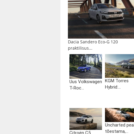
Dacia Sandero Eco-G 120
praktilisus...
KGM Torres
Uus Volkswagen
Hybrid:...
T-Roc...
Uncharted pea
tõestama,...
Citroën C5