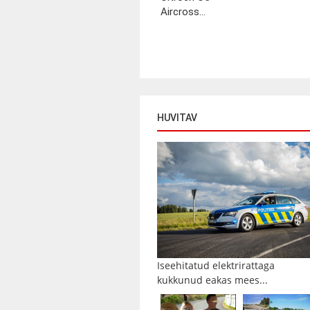
Aircross...
HUVITAV
Iseehitatud elektrirattaga
kukkunud eakas mees...