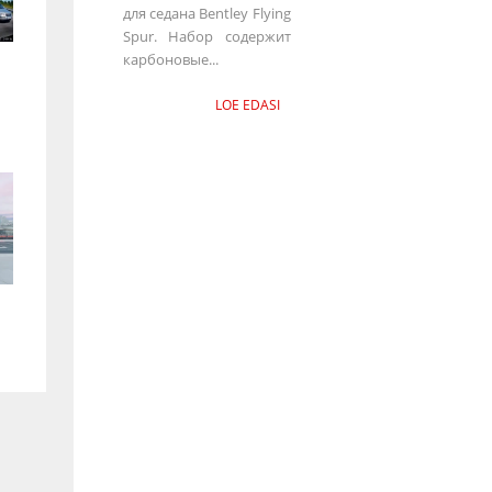
для седана Bentley Flying
Spur. Набор содержит
карбоновые...
LOE EDASI