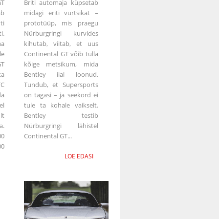
GT
Briti automaja küpsetab
ab
midagi eriti vürtsikat –
ti
prototüüp, mis praegu
i.
Nürburgringi kurvides
ma
kihutab, viitab, et uus
le
Continental GT võib tulla
GT
kõige metsikum, mida
a
Bentley iial loonud.
C
Tundub, et Supersports
da
on tagasi – ja seekord ei
el
tule ta kohale vaikselt.
lt
Bentley testib
a.
Nürburgringi lähistel
0
Continental GT...
0
LOE EDASI