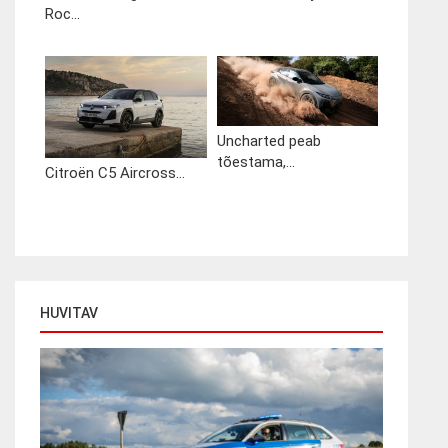
Roc...
Uncharted peab
tõestama,...
Citroën C5 Aircross...
HUVITAV