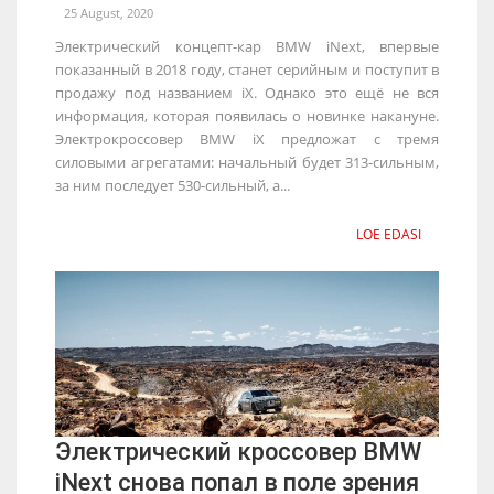
25 August, 2020
Электрический концепт-кар BMW iNext, впервые
показанный в 2018 году, станет серийным и поступит в
продажу под названием iX. Однако это ещё не вся
информация, которая появилась о новинке накануне.
Электрокроссовер BMW iX предложат с тремя
силовыми агрегатами: начальный будет 313-сильным,
за ним последует 530-сильный, а...
LOE EDASI
Электрический кроссовер BMW
iNext снова попал в поле зрения