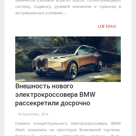
систему, подвеску, рулевой механизм и тормоза) в
экстремальных условиях....
LOE EDASI
Внешность нового
электрокроссовера BMW
рассекретили досрочно
18 September, 2018
Снимки концептуального электрокроссовера BMW
iNext оказались на просторах Всемирной паутины.
Товарный вариант автомобиля должен быть