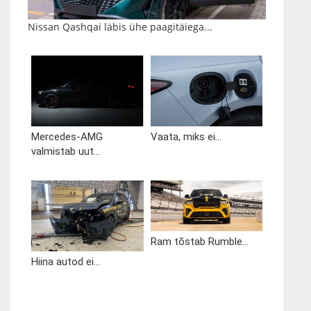
Nissan Qashqai läbis ühe paagitäiega...
Mercedes-AMG
Vaata, miks ei...
valmistab uut...
Ram tõstab Rumble...
Hiina autod ei...