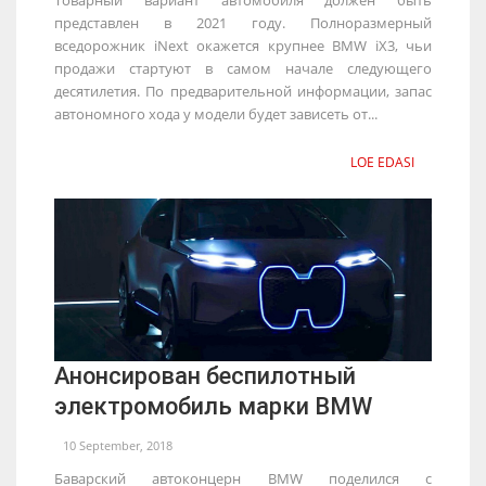
представлен в 2021 году. Полноразмерный
вседорожник iNext окажется крупнее BMW iX3, чьи
продажи стартуют в самом начале следующего
десятилетия. По предварительной информации, запас
автономного хода у модели будет зависеть от...
LOE EDASI
Анонсирован беспилотный
электромобиль марки BMW
10 September, 2018
Баварский автоконцерн BMW поделился с