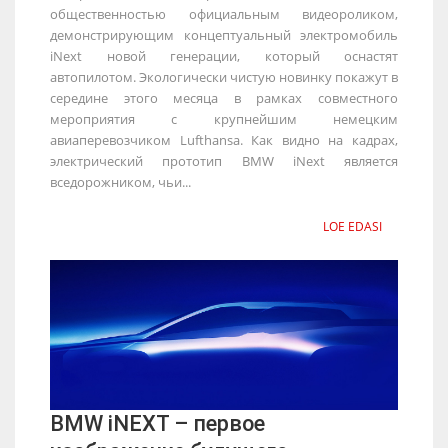
общественностью официальным видеороликом,
демонстрирующим концептуальный электромобиль
iNext новой генерации, который оснастят
автопилотом. Экологически чистую новинку покажут в
середине этого месяца в рамках совместного
мероприятия с крупнейшим немецким
авиаперевозчиком Lufthansa. Как видно на кадрах,
электрический прототип BMW iNext является
вседорожником, чьи...
LOE EDASI
BMW iNEXT – первое