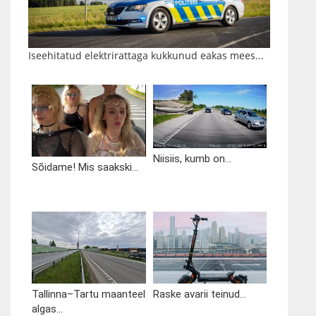
Iseehitatud elektrirattaga kukkunud eakas mees...
Niisiis, kumb on...
Sõidame! Mis saakski...
Tallinna–Tartu maanteel
Raske avarii teinud...
algas...