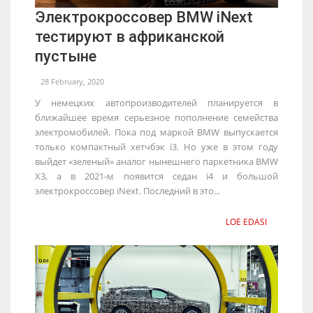
Электрокроссовер BMW iNext
тестируют в африканской
пустыне
28 February, 2020
У немецких автопроизводителей планируется в
ближайшее время серьезное пополнение семейства
электромобилей. Пока под маркой BMW выпускается
только компактный хетчбэк i3. Но уже в этом году
выйдет «зеленый» аналог нынешнего паркетника BMW
X3, а в 2021-м появится седан i4 и большой
электрокроссовер iNext. Последний в это...
LOE EDASI