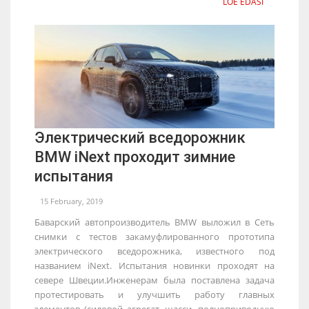
LOE EDASI
Электрический вседорожник
BMW iNext проходит зимние
испытания
15 February, 2019
Баварский автопроизводитель BMW выложил в Сеть
снимки с тестов закамуфлированного прототипа
электрического вседорожника, известного под
названием iNext. Испытания новинки проходят на
севере Швеции.Инженерам была поставлена задача
протестировать и улучшить работу главных
элементов (силовой агрегат, шасси, полноприводную