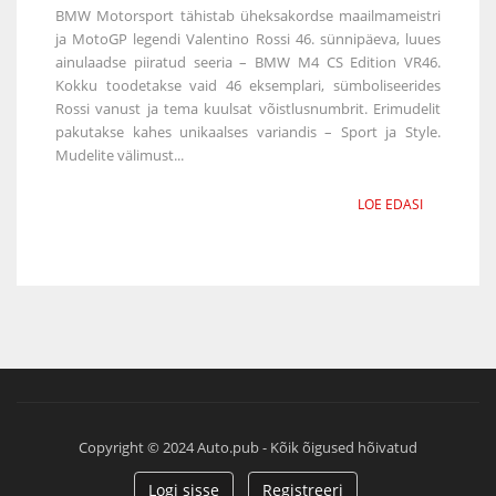
BMW Motorsport tähistab üheksakordse maailmameistri
ja MotoGP legendi Valentino Rossi 46. sünnipäeva, luues
ainulaadse piiratud seeria – BMW M4 CS Edition VR46.
Kokku toodetakse vaid 46 eksemplari, sümboliseerides
Rossi vanust ja tema kuulsat võistlusnumbrit. Erimudelit
pakutakse kahes unikaalses variandis – Sport ja Style.
Mudelite välimust...
LOE EDASI
Copyright © 2024 Auto.pub - Kõik õigused hõivatud
Logi sisse
Registreeri