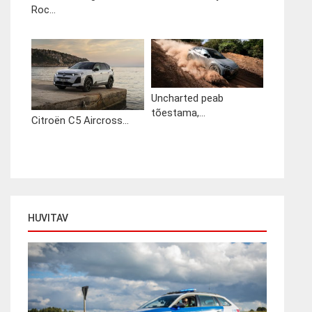
Roc...
Uncharted peab
tõestama,...
Citroën C5 Aircross...
HUVITAV