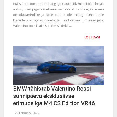
BMW-l on komme teha aeg-ajalt autosid, mis ei ole lihtsalt
autod, vaid pigem mehaanilised oodid nendele, kelle veri
on oktaanirohke ja kelle elus ei ole midagi püha peale
kurvide ja kõrgete pöörete. Ja nüüd on see juhtunud jälle.
Valentino Rossi sai 46. Ja BMW kinkis...
LOE EDASI
BMW tähistab Valentino Rossi
sünnipäeva eksklusiivse
erimudeliga M4 CS Edition VR46
25 February, 2025