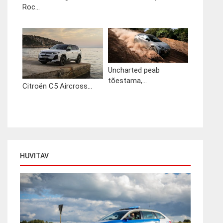
Roc...
Uncharted peab
tõestama,...
Citroën C5 Aircross...
HUVITAV