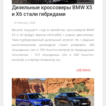
Дизельные кроссоверы BMW X5
и X6 стали гибридами
16 February, 2020
Весной текущего года в семейства кроссоверов BMW
X5 и X6 войдут версии xDrive40d с новым двигателем.
Твин-турбированный дизельный агрегат V6 с рядным
расположением цилиндров станет развивать 340
лошадиных сил и 700 Ньютон-метров (в предыдущем
поколении – 313 лошадиных сил и 630 Ньютон-
метров), а стартер-генератор на...
LOE EDASI