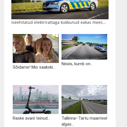
Iseehitatud elektrirattaga kukkunud eakas mees...
Niisiis, kumb on...
Sõidame! Mis saakski...
Raske avarii teinud...
Tallinna–Tartu maanteel
algas...