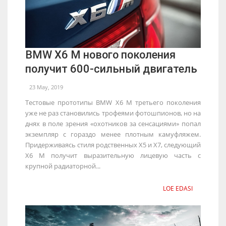
BMW X6 M нового поколения
получит 600-сильный двигатель
23 May, 2019
Тестовые прототипы BMW X6 M третьего поколения
уже не раз становились трофеями фотошпионов, но на
днях в поле зрения «охотников за сенсациями» попал
экземпляр с гораздо менее плотным камуфляжем.
Придерживаясь стиля родственных Х5 и Х7, следующий
X6 M получит выразительную лицевую часть с
крупной радиаторной...
LOE EDASI