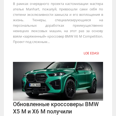
В рамках очередного проекта кастомизации мастера
ателье Manhart, пожалуй, превзошли сами себя по
степени эксклюзивности замысла и его воплощения в
жизнь. Тюнеры, специализирующиеся на
персональных доработках преимущественно
немецких люксовых машин, на этот раз за основу
взяли «заряженный» кроссовер BMW X6 M Competition.
Проект под сложным...
LOE EDASI
Обновленные кроссоверы BMW
X5 M и X6 M получили