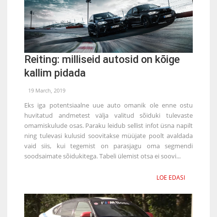
Reiting: milliseid autosid on kõige
kallim pidada
19 March, 2019
Eks iga potentsiaalne uue auto omanik ole enne ostu
huvitatud andmetest välja valitud sõiduki tulevaste
omamiskulude osas. Paraku leidub sellist infot üsna napilt
ning tulevasi kulusid soovitakse müüjate poolt avaldada
vaid siis, kui tegemist on parasjagu oma segmendi
soodsaimate sõidukitega. Tabeli ülemist otsa ei soovi...
LOE EDASI