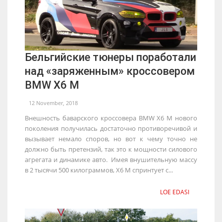
Бельгийские тюнеры поработали
над «заряженным» кроссовером
BMW X6 M
12 November, 2018
Внешность баварского кроссовера BMW X6 M нового
поколения получилась достаточно противоречивой и
вызывает немало споров, но вот к чему точно не
должно быть претензий, так это к мощности силового
агрегата и динамике авто. Имея внушительную массу
в 2 тысячи 500 килограммов, X6 M спринтует с...
LOE EDASI