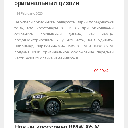
оригинальный дизайн
24 February, 2023
Не успели поклонники баварской марки порадоваться
тому, что кроссоверы X5 и X6 при обновлении
сохранили привычный дизайн, как немцы
продемонстрировали – у них есть, чем удивить.
Например, «заряженными» BMW X5 M и BMW X6 M,
получившими оригинальное оформление передней
части: если их оптика изменились в...
LOE EDASI
Новый кроссовер BMW X6 M