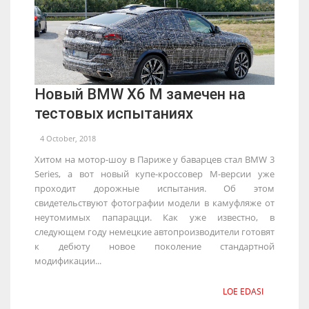
Новый BMW X6 M замечен на
тестовых испытаниях
4 October, 2018
Хитом на мотор-шоу в Париже у баварцев стал BMW 3
Series, а вот новый купе-кроссовер М-версии уже
проходит дорожные испытания. Об этом
свидетельствуют фотографии модели в камуфляже от
неутомимых папарацци. Как уже известно, в
следующем году немецкие автопроизводители готовят
к дебюту новое поколение стандартной
модификации...
LOE EDASI