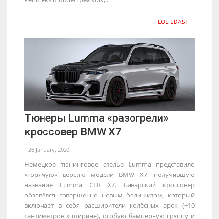
LOE EDASI
Тюнеры Lumma «разогрели»
кроссовер BMW X7
26 January, 2020
Немецкое тюнинговое ателье Lumma представило
«горячую» версию модели BMW X7, получившую
название Lumma CLR X7. Баварский кроссовер
обзавёлся совершенно новым боди-китом, который
включает в себя расширители колёсных арок (+10
сантиметров к ширине), особую бамперную группу и