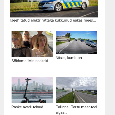
Iseehitatud elektrirattaga kukkunud eakas mees...
Niisiis, kumb on...
Sõidame! Mis saakski...
Raske avarii teinud...
Tallinna–Tartu maanteel
algas...