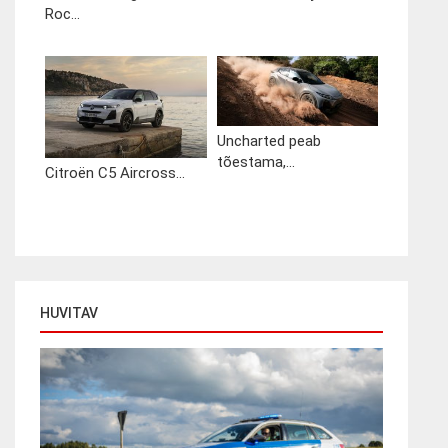
Roc...
Uncharted peab
tõestama,...
Citroën C5 Aircross...
HUVITAV