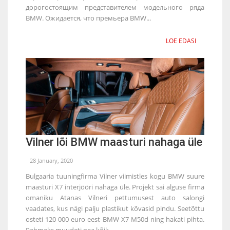
дорогостоящим представителем модельного ряда
BMW. Ожидается, что премьера BMW...
LOE EDASI
Vilner lõi BMW maasturi nahaga üle
28 January, 2020
Bulgaaria tuuningfirma Vilner viimistles kogu BMW suure
maasturi X7 interjööri nahaga üle. Projekt sai alguse firma
omaniku Atanas Vilneri pettumusest auto salongi
vaadates, kus nägi palju plastikut kõvasid pindu. Seetõttu
osteti 120 000 euro eest BMW X7 M50d ning hakati pihta.
Pehmeks muudeti pea kõik,...