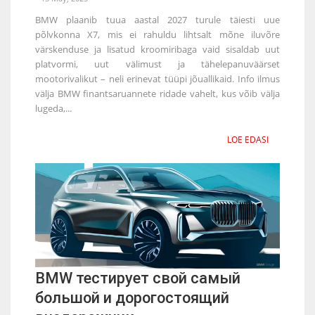
BMW plaanib tuua aastal 2027 turule täiesti uue
põlvkonna X7, mis ei rahuldu lihtsalt mõne iluvõre
värskenduse ja lisatud kroomiribaga vaid sisaldab uut
platvormi, uut välimust ja tähelepanuväärset
mootorivalikut – neli erinevat tüüpi jõuallikaid. Info ilmus
välja BMW finantsaruannete ridade vahelt, kus võib välja
lugeda,...
LOE EDASI
BMW тестирует свой самый
большой и дорогостоящий