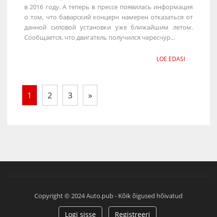
в 2016 году. А теперь в прессе появилась информация
о том, что баварский концерн намерен отказаться от
данной силовой установки уже ближайшим летом.
Сообщается, что двигатель получился чересчур...
LOE EDASI
1
2
3
»
Copyright © 2024 Auto.pub - Kõik õigused hõivatud
Logi sisse
Registreeri