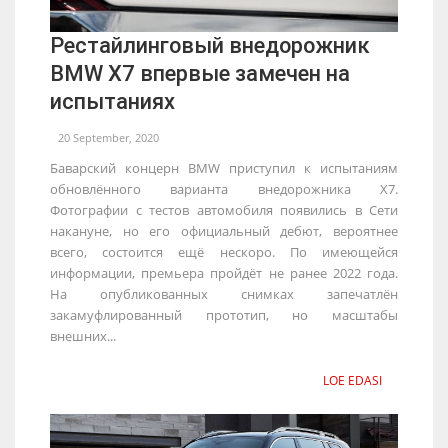
Рестайлинговый внедорожник
BMW X7 впервые замечен на
испытаниях
20 September, 2020
Баварский концерн BMW приступил к испытаниям
обновлённого варианта внедорожника X7.
Фотографии с тестов автомобиля появились в Сети
накануне, но его официальный дебют, вероятнее
всего, состоится ещё нескоро. По имеющейся
информации, премьера пройдёт не ранее 2022 года.
На опубликованных снимках запечатлён
закамуфлированный прототип, но масштабы
внешних...
LOE EDASI