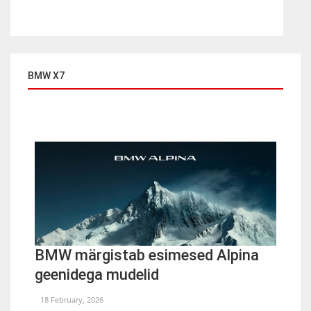
BMW X7
BMW märgistab esimesed Alpina
geenidega mudelid
18 February, 2026