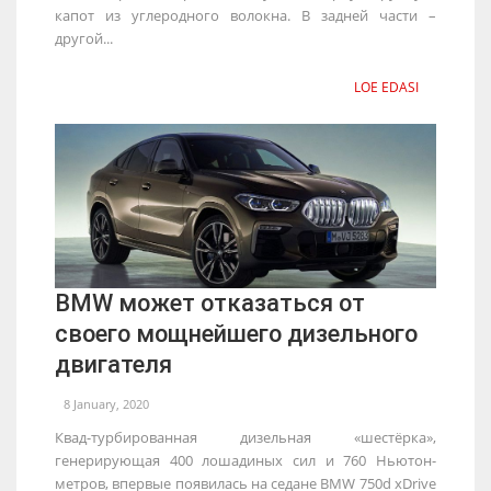
капот из углеродного волокна. В задней части –
другой...
LOE EDASI
BMW может отказаться от
своего мощнейшего дизельного
двигателя
8 January, 2020
Квад-турбированная дизельная «шестёрка»,
генерирующая 400 лошадиных сил и 760 Ньютон-
метров, впервые появилась на седане BMW 750d xDrive