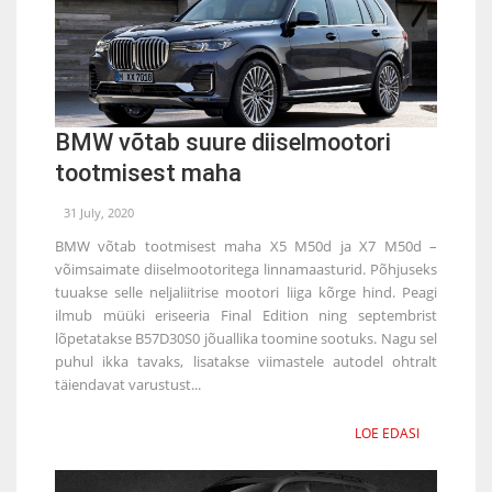
BMW võtab suure diiselmootori
tootmisest maha
31 July, 2020
BMW võtab tootmisest maha X5 M50d ja X7 M50d –
võimsaimate diiselmootoritega linnamaasturid. Põhjuseks
tuuakse selle neljaliitrise mootori liiga kõrge hind. Peagi
ilmub müüki eriseeria Final Edition ning septembrist
lõpetatakse B57D30S0 jõuallika toomine sootuks. Nagu sel
puhul ikka tavaks, lisatakse viimastele autodel ohtralt
täiendavat varustust...
LOE EDASI