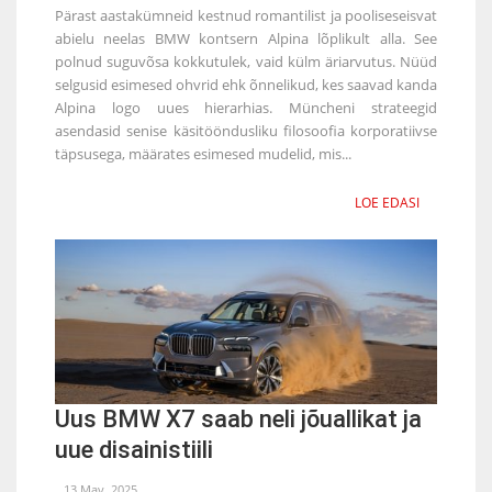
Pärast aastakümneid kestnud romantilist ja pooliseseisvat
abielu neelas BMW kontsern Alpina lõplikult alla. See
polnud suguvõsa kokkutulek, vaid külm äriarvutus. Nüüd
selgusid esimesed ohvrid ehk õnnelikud, kes saavad kanda
Alpina logo uues hierarhias. Müncheni strateegid
asendasid senise käsitööndusliku filosoofia korporatiivse
täpsusega, määrates esimesed mudelid, mis...
LOE EDASI
Uus BMW X7 saab neli jõuallikat ja
uue disainistiili
13 May, 2025