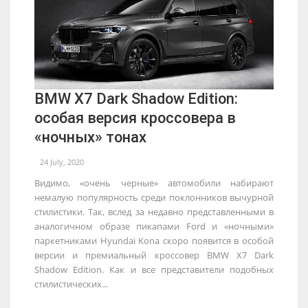
BMW X7 Dark Shadow Edition:
особая версия кроссовера в
«ночных» тонах
24 July, 2020
Видимо, «очень черные» автомобили набирают
немалую популярность среди поклонников вычурной
стилистики. Так, вслед за недавно представленными в
аналогичном образе пикапами Ford и «ночными»
паркетниками Hyundai Kona скоро появится в особой
версии и премиальный кроссовер BMW X7 Dark
Shadow Edition. Как и все представители подобных
стилистических...