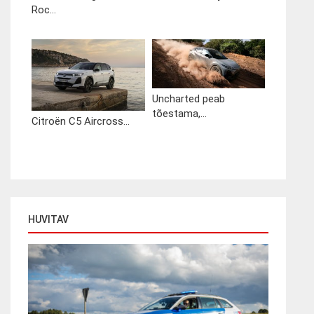
Roc...
Uncharted peab
tõestama,...
Citroën C5 Aircross...
HUVITAV