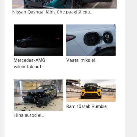
Nissan Qashqai läbis ühe paagitäiega...
Mercedes-AMG
Vaata, miks ei...
valmistab uut...
Ram tõstab Rumble...
Hiina autod ei...