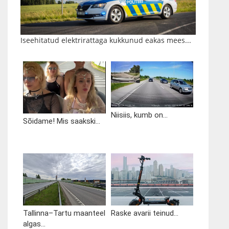
Iseehitatud elektrirattaga kukkunud eakas mees...
Niisiis, kumb on...
Sõidame! Mis saakski...
Tallinna–Tartu maanteel
Raske avarii teinud...
algas...