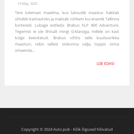
14 May, 2025
Tere tulemast maailma, kus luksuslik maastur hakkab
ühtäkki kastiautoks ja maksab rohkem kui enamik Tallinna
kortereid. Lubage esitleda: Brabus XLP 800 Adventure.
Tegemist ei ole lihtsalt mingi G-klassiga, millele on kast
külge keevitatud. Brabus võttis selle kuulsusrikka
maasturi, rebis sellest sisikonna välja, toppis sinna
omaenda...
LOE EDASI
Copyright © 2024 Auto.pub - Kõik õigused hõivatud