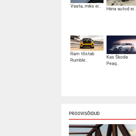
Vaata, miks ei...
Hiina autod ei..
Ram tõstab
Kas Škoda
Rumble...
Peaq...
PROOVISÕIDUD