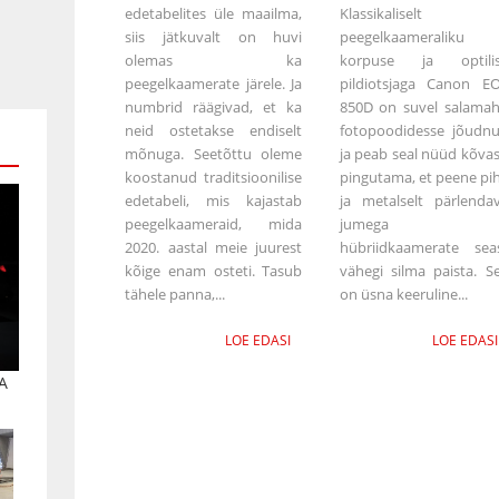
edetabelites üle maailma,
Klassikaliselt
siis jätkuvalt on huvi
peegelkaameraliku
olemas ka
korpuse ja optili
peegelkaamerate järele. Ja
pildiotsjaga Canon E
numbrid räägivad, et ka
850D on suvel salamah
neid ostetakse endiselt
fotopoodidesse jõudn
mõnuga. Seetõttu oleme
ja peab seal nüüd kõvas
koostanud traditsioonilise
pingutama, et peene pi
edetabeli, mis kajastab
ja metalselt pärlenda
peegelkaameraid, mida
jumega
2020. aastal meie juurest
hübriidkaamerate sea
kõige enam osteti. Tasub
vähegi silma paista. S
tähele panna,...
on üsna keeruline...
LOE EDASI
LOE EDASI
A