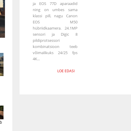
ja EOS 77D aparaadid
ning on umbes sama
klassi pill, nagu Canon
EOS M50
hübriidkaamera. 24.1MP
sensori ja Digic 8
pildiprotsessori
kombinatsioon teeb
võimalikuks 24/25 fps
4K...
LOE EDASI
b