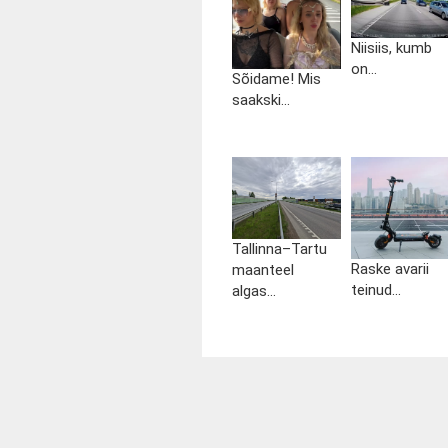
Niisiis, kumb
on...
Sõidame! Mis
saakski...
Tallinna–Tartu
Raske avarii
maanteel
teinud...
algas...