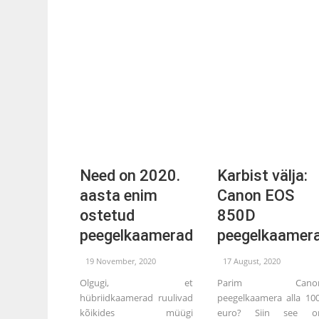
Need on 2020.
Karbist välja:
aasta enim
Canon EOS
ostetud
850D
peegelkaamerad
peegelkaamer
19 November, 2020
17 August, 2020
Olgugi, et
Parim Canon
hübriidkaamerad ruulivad
peegelkaamera alla 10
kõikides müügi
euro? Siin see o