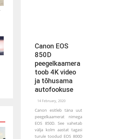
.
Canon EOS
850D
peegelkaamera
toob 4K video
ja tõhusama
autofookuse
14 February, 2020
Canon esitleb täna uut
peegelkaamerat nimega
EOS 850D. See vahetab
välja kolm aastat tagasi
turule toodud EOS 800D