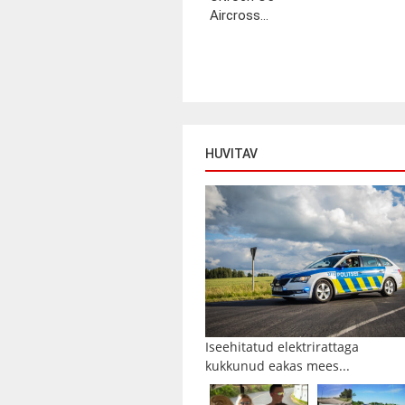
Aircross...
HUVITAV
Iseehitatud elektrirattaga
kukkunud eakas mees...