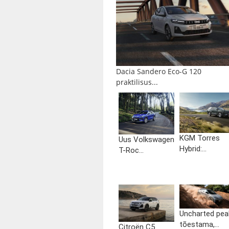
Dacia Sandero Eco-G 120
praktilisus...
KGM Torres
Uus Volkswagen
Hybrid:...
T-Roc...
Uncharted pea
tõestama,...
Citroën C5