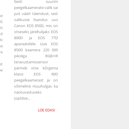
Eesti suurim
peegelkaamerate valik sai
just väärt täiendust, sest
se
valikusse lisandus uus
OS
Canon EOS 850D, mis on
ti
otseseks järeltulijaks EOS
ud
800D ja EOS 77D
ti
aparaatidele. Uue EOS
ha
850D kaamera 220 000
va
piksliga RGB+IR
teravustamissensor
st
pärineb otse kõrgema
ee
klassi EOS 90D
peegelkaamerast ja on
võimeline muuhulgas ka
näotuvastuseks
(optilise...
LOE EDASI