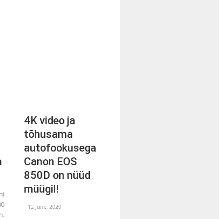
4K video ja
tõhusama
autofookusega
a
Canon EOS
850D on nüüd
müügil!
i
00
12 June, 2020
n.