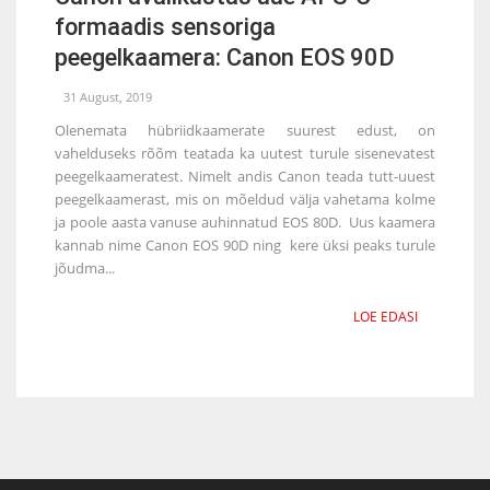
formaadis sensoriga
peegelkaamera: Canon EOS 90D
31 August, 2019
Olenemata hübriidkaamerate suurest edust, on
vahelduseks rõõm teatada ka uutest turule sisenevatest
peegelkaameratest. Nimelt andis Canon teada tutt-uuest
peegelkaamerast, mis on mõeldud välja vahetama kolme
ja poole aasta vanuse auhinnatud EOS 80D. Uus kaamera
kannab nime Canon EOS 90D ning kere üksi peaks turule
jõudma...
LOE EDASI