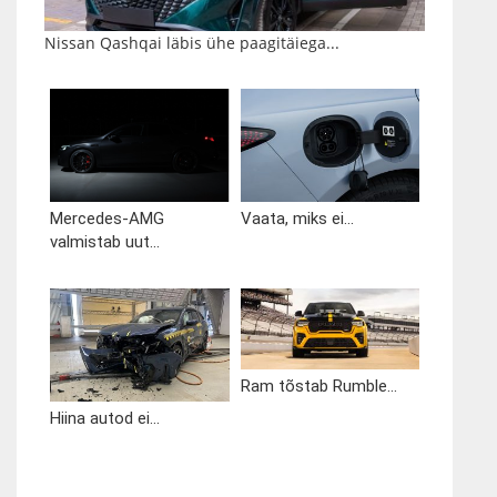
Nissan Qashqai läbis ühe paagitäiega...
Mercedes-AMG
Vaata, miks ei...
valmistab uut...
Ram tõstab Rumble...
Hiina autod ei...