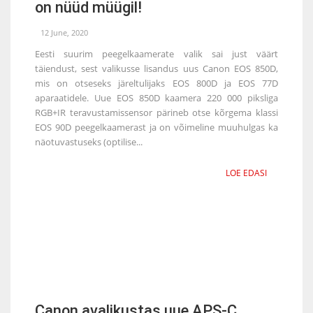
on nüüd müügil!
12 June, 2020
Eesti suurim peegelkaamerate valik sai just väärt
täiendust, sest valikusse lisandus uus Canon EOS 850D,
mis on otseseks järeltulijaks EOS 800D ja EOS 77D
aparaatidele. Uue EOS 850D kaamera 220 000 piksliga
RGB+IR teravustamissensor pärineb otse kõrgema klassi
EOS 90D peegelkaamerast ja on võimeline muuhulgas ka
näotuvastuseks (optilise...
LOE EDASI
Canon avalikustas uue APS-C