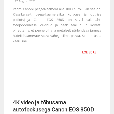
17 August, 2020
Parim Canoni peegelkaamera alla 1000 euro? Siin see on.
Klassikaliselt peegelkaameraliku korpuse ja optilise
pildiotsjaga Canon EOS 850D on suvel salamahti
fotopoodidesse jõudnud ja peab seal nüüd kõvasti
pingutama, et peene piha ja metalselt pärlendava jumega
hübriidkaamerate seast vähegi silma paista. See on üsna
keeruline...
LOE EDASI
4K video ja tõhusama
autofookusega Canon EOS 850D