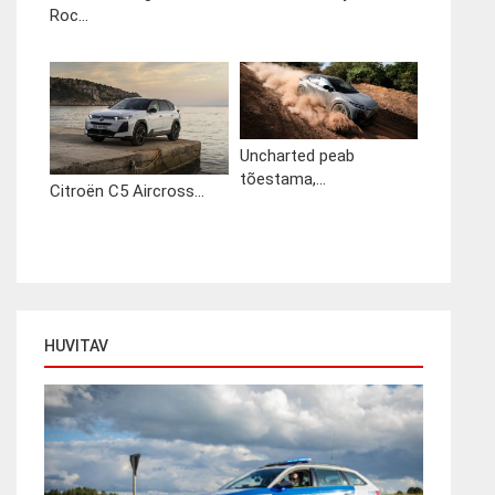
Roc...
Uncharted peab
tõestama,...
Citroën C5 Aircross...
HUVITAV