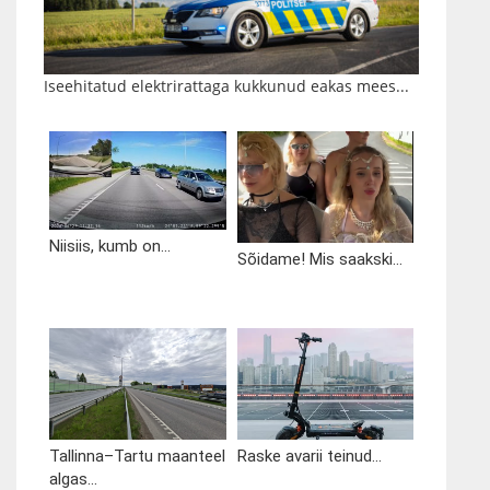
Iseehitatud elektrirattaga kukkunud eakas mees...
Niisiis, kumb on...
Sõidame! Mis saakski...
Tallinna–Tartu maanteel
Raske avarii teinud...
algas...