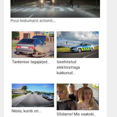
Pisut kodumaist actionit...
Tankimise tagajärjed...
Iseehitatud
elektrirattaga
kukkunud...
Niisiis, kumb on...
Sõidame! Mis saakski...