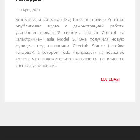
13 April, 2020
Автомобильный канал DragTimes в сервисе YouTube
опубликовал видео с демонстрацией работы
усовершенствованной системы Launch Control на
«электричке» Tesla Model S. Она получила новую
функцию под названием Cheetah Stance («стойка
гепарда»), с которой Tesla «приседает» на передние
колёса, что положительно сказывается на качестве
сцепки с дорожным...
LOE EDASI