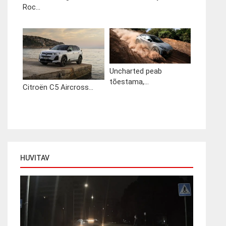
Roc...
Uncharted peab
tõestama,...
Citroën C5 Aircross...
HUVITAV