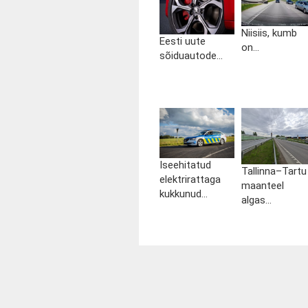
Niisiis, kumb
Eesti uute
on...
sõiduautode...
Iseehitatud
Tallinna–Tartu
elektrirattaga
maanteel
kukkunud...
algas...