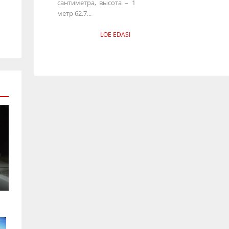
сантиметра, высота – 1
метр 62.7...
LOE EDASI