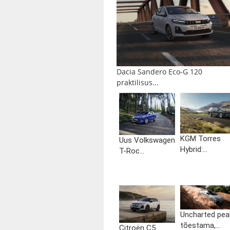
Dacia Sandero Eco-G 120
praktilisus...
KGM Torres
Uus Volkswagen
Hybrid:...
T-Roc...
Uncharted pea
tõestama,...
Citroën C5