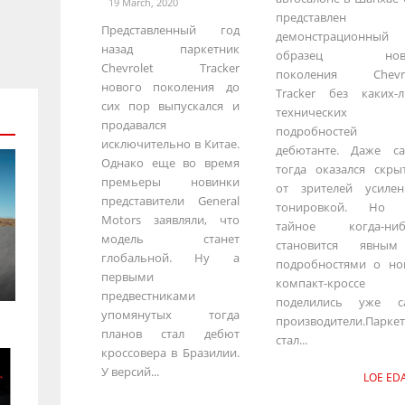
19 March, 2020
представлен
Представленный год
демонстрационный
назад паркетник
образец ново
Chevrolet Tracker
поколения Chevro
нового поколения до
Tracker без каких-л
сих пор выпускался и
технических
продавался
подробностей
исключительно в Китае.
дебютанте. Даже са
Однако еще во время
тогда оказался скры
премьеры новинки
от зрителей усилен
представители General
тонировкой. Но 
Motors заявляли, что
тайное когда-ниб
модель станет
становится явны
глобальной. Ну а
подробностями о но
первыми
компакт-кроссе
предвестниками
поделились уже с
упомянутых тогда
производители.Парке
планов стал дебют
стал...
кроссовера в Бразилии.
У версий...
LOE EDA