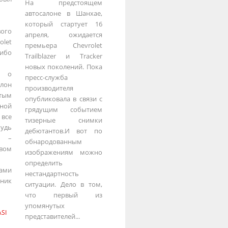
На предстоящем
автосалоне в Шанхае,
который стартует 16
го
апреля, ожидается
let
премьера Chevrolet
ибо
Trailblazer и Tracker
новых поколений. Пока
 о
пресс-служба
лон
производителя
тым
опубликовала в связи с
ной
грядущим событием
все
тизерные снимки
удь
дебютантов.И вот по
м –
обнародованным
вом
изображениям можно
определить
ами
нестандартность
тник
ситуации. Дело в том,
что первый из
упомянутых
SI
представителей...