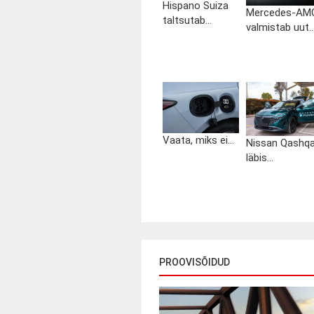
Hispano Suiza
Mercedes-AM
taltsutab...
valmistab uut..
Vaata, miks ei...
Nissan Qashqa
läbis...
PROOVISÕIDUD