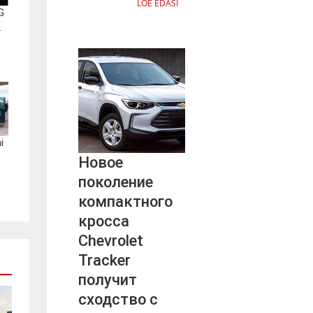
LOE EDASI
G
.
i
Новое
поколение
компактного
кросса
Chevrolet
Tracker
получит
сходство с