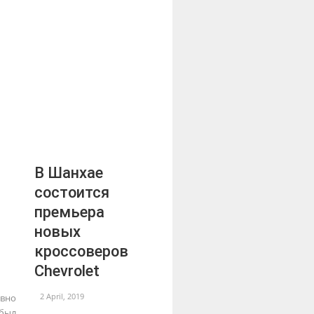
В Шанхае
состоится
премьера
новых
кроссоверов
Chevrolet
2 April, 2019
вно
 был