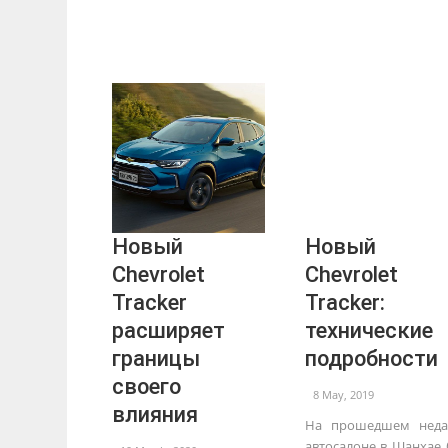
Новый
Новый
Chevrolet
Chevrolet
Tracker
Tracker:
расширяет
технические
границы
подробности
своего
8 May, 2019
влияния
На прошедшем неда
автосалоне в Шанхае