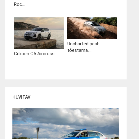
Roc...
Uncharted peab
tõestama,...
Citroën C5 Aircross...
HUVITAV