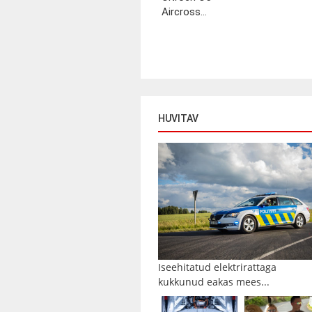
Aircross...
HUVITAV
Iseehitatud elektrirattaga
kukkunud eakas mees...