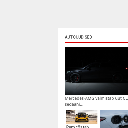
AUTOUUDISED
Mercedes-AMG valmistab uut CL
sedaani...
Ram tõstab