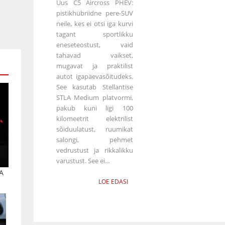
Uus C5 Aircross PHEV:
pistikhübriidne pere-SUV
neile, kes ei otsi iga kurvi
tagant sportlikku
eneseteostust, vaid
tahavad vaikset,
mugavat ja praktilist
autot igapäevasõitudeks.
See kasutab Stellantise
STLA Medium platvormi,
pakub kuni ligi 100
kilomeetrit elektrilist
sõiduulatust, ruumikat
salongi, pehmet
vedrustust ja rikkalikku
varustust. See ei...
A
LOE EDASI