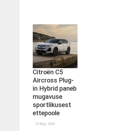
Citroën C5
Aircross Plug-
in Hybrid paneb
mugavuse
sportlikusest
ettepoole
12 May, 2026