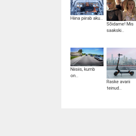
Hiina piirab aku...
Sõidame! Mis
saakski...
Niisiis, kumb
on...
Raske avarii
teinud...