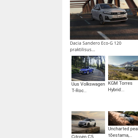
Dacia Sandero Eco-G 120
praktilisus...
KGM Torres
Uus Volkswagen
Hybrid:...
T-Roc...
Uncharted pea
tõestama,...
Citroën C5