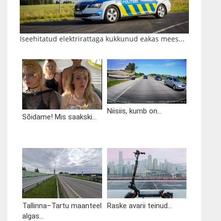
Iseehitatud elektrirattaga kukkunud eakas mees...
Niisiis, kumb on...
Sõidame! Mis saakski...
Tallinna–Tartu maanteel
Raske avarii teinud...
algas...