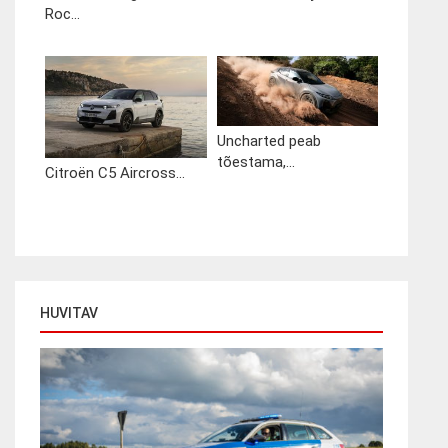
Roc...
Uncharted peab
tõestama,...
Citroën C5 Aircross...
HUVITAV