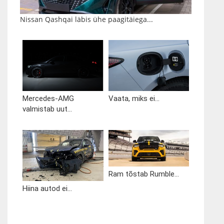
Nissan Qashqai läbis ühe paagitäiega...
Mercedes-AMG
Vaata, miks ei...
valmistab uut...
Ram tõstab Rumble...
Hiina autod ei...