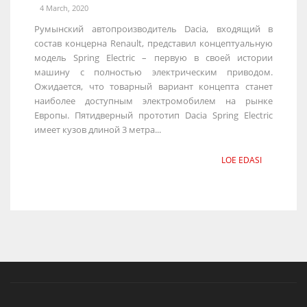
4 March, 2020
Румынский автопроизводитель Dacia, входящий в
состав концерна Renault, представил концептуальную
модель Spring Electric – первую в своей истории
машину с полностью электрическим приводом.
Ожидается, что товарный вариант концепта станет
наиболее доступным электромобилем на рынке
Европы. Пятидверный прототип Dacia Spring Electric
имеет кузов длиной 3 метра...
LOE EDASI