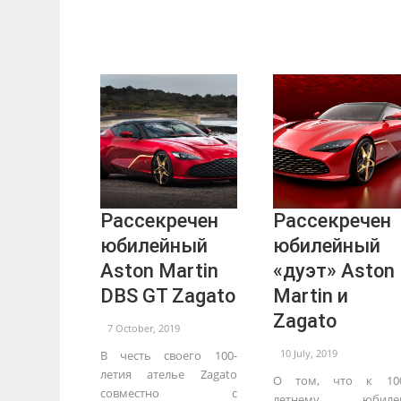
Рассекречен
Рассекречен
юбилейный
юбилейный
Aston Martin
«дуэт» Aston
DBS GT Zagato
Martin и
Zagato
7 October, 2019
10 July, 2019
В честь своего 100-
летия ателье Zagato
О том, что к 100
совместно с
летнему юбиле