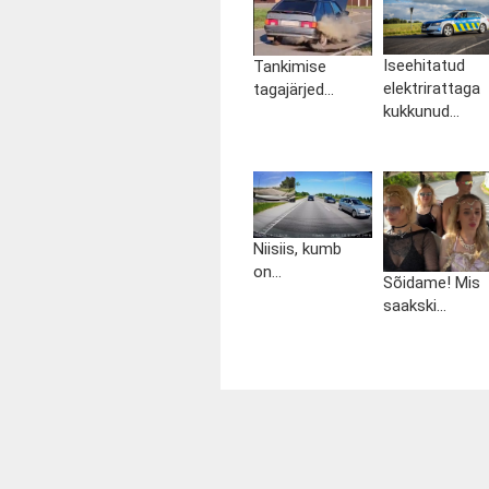
Iseehitatud
Tankimise
elektrirattaga
tagajärjed...
kukkunud...
Niisiis, kumb
on...
Sõidame! Mis
saakski...