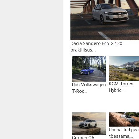
Dacia Sandero Eco-G 120
praktilisus...
KGM Torres
Uus Volkswagen
Hybrid:...
T-Roc...
Uncharted pea
tõestama,...
Citroën C5