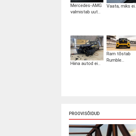
Mercedes-AMG
Vaata, miks ei..
valmistab uut...
Ram tõstab
Rumble...
Hiina autod ei...
PROOVISÕIDUD