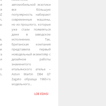
ье
автомобильной экзотики
я
все бо́льшую
BZ
популярность набирают
n,
современные машины,
ы
но из прошлого, которые
уже стали появляться
даже в заводском
е,
исполнении. Так,
ще
британская компания
ом
представила первый
та
новодельный экземпляр с
и
дизайном работы
знаменитого
on
итальянского ателье –
o,
Aston Martin DB4 GT
Zagato образца 1960-го
модельного...
LOE EDASI