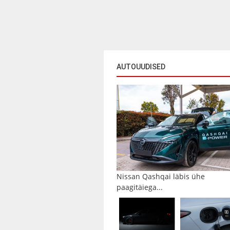
AUTOUUDISED
Nissan Qashqai läbis ühe
paagitäiega...