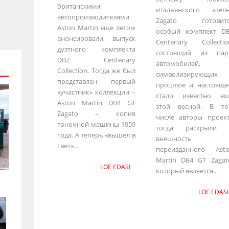
британскими
итальянского ател
автопроизводителями
Zagato готовитс
Aston Martin еще летом
особый комплект D
анонсировали выпуск
Centenary Collectio
дуэтного комплекта
состоящий из пар
DBZ Centenary
автомобилей,
Collection. Тогда же был
символизирующих
представлен первый
прошлое и настояще
«участник» коллекции –
стало известно е
Aston Martin DB4 GT
этой весной. В т
Zagato – копия
числе авторы проек
гоночной машины 1959
тогда раскрыли 
года. А теперь «вышел в
внешность
свет»...
переизданного Ast
Martin DB4 GT Zagat
LOE EDASI
который является...
LOE EDASI