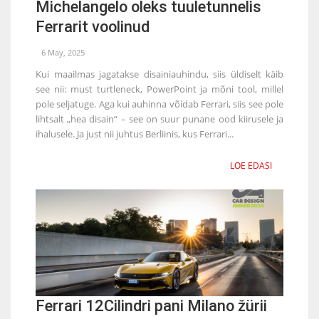
Michelangelo oleks tuuletunnelis
Ferrarit voolinud
6 May, 2025
Kui maailmas jagatakse disainiauhindu, siis üldiselt käib
see nii: must turtleneck, PowerPoint ja mõni tool, millel
pole seljatuge. Aga kui auhinna võidab Ferrari, siis see pole
lihtsalt „hea disain“ – see on suur punane ood kiirusele ja
ihalusele. Ja just nii juhtus Berliinis, kus Ferrari...
LOE EDASI
Ferrari 12Cilindri pani Milano žürii