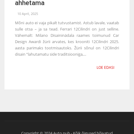
ahhetama
10 April, 2025
Mõni auto ei vaja pikalt tutvustamist. Astub lavale, vaatab
sulle otsa – ja sa tead. Ferrari 12Cilindri on just selline.
Vähemalt: Milano Disaininädala raames toimunud Car
Design Awardi žürii arvates, kes krooniti 12Cilindri 2025.
aasta parimaks tootmisautoks. Žürii sõnul on 12Cilindri
disain “lahutamatu side traditsiooniga,...
LOE EDASI
Copyright © 2024 Auto.pub - Kõik õigused hõivatud