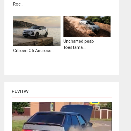
Roc...
Uncharted peab
tõestama,...
Citroën C5 Aircross...
HUVITAV