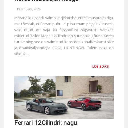
19 January, 2026
Maranellos saadi valmis järjekordse eritellimusprojektiga,
mis tõestab, et Ferrari puhul ei piisa enam pelgalt kiirusest,
vaid nüüd on vaja ka filosoofilist sügavust. Värskelt
esitletud Tailor Made 12Cilindri on suunatud Lõuna-Korea
turule ning see on valminud koostöös kohalike kunstnike
ja disainiväljaandega COOL HUNTING®. Tulemuseks on
sõiduk,...
LOE EDASI
Ferrari 12Cilindri: nagu