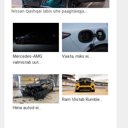
Nissan Qashqai läbis ühe paagitäiega...
Mercedes-AMG
Vaata, miks ei...
valmistab uut...
Ram tõstab Rumble...
Hiina autod ei...