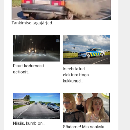
Tankimise tagajärjed...
Pisut kodumaist
Iseehitatud
actionit...
elektrirattaga
kukkunud...
Niisiis, kumb on...
Sõidame! Mis saakski...