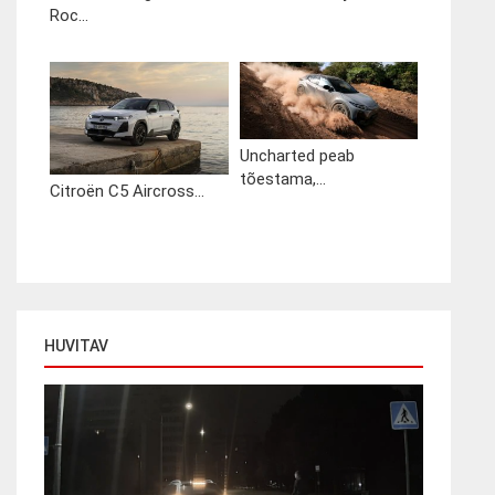
Roc...
Uncharted peab
tõestama,...
Citroën C5 Aircross...
HUVITAV