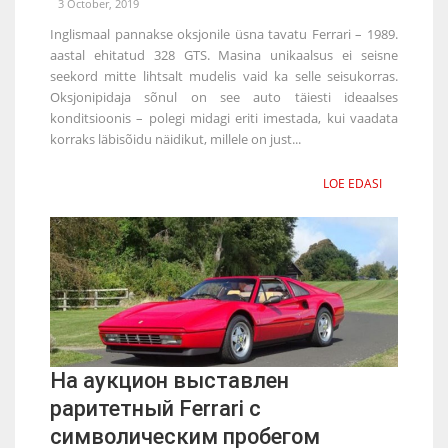
3 October, 2019
Inglismaal pannakse oksjonile üsna tavatu Ferrari – 1989.
aastal ehitatud 328 GTS. Masina unikaalsus ei seisne
seekord mitte lihtsalt mudelis vaid ka selle seisukorras.
Oksjonipidaja sõnul on see auto täiesti ideaalses
konditsioonis – polegi midagi eriti imestada, kui vaadata
korraks läbisõidu näidikut, millele on just...
LOE EDASI
На аукцион выставлен
раритетный Ferrari с
символическим пробегом