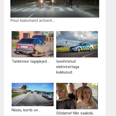
Pisut kodumaist actionit...
Tankimise tagajärjed...
Iseehitatud
elektrirattaga
kukkunud...
Niisiis, kumb on...
Sõidame! Mis saakski...