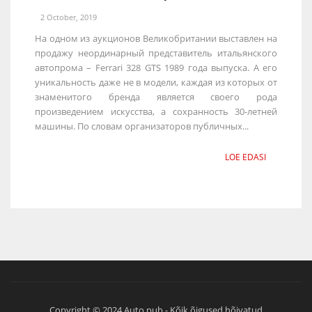
2 October, 2019
На одном из аукционов Великобритании выставлен на
продажу неординарный представитель итальянского
автопрома – Ferrari 328 GTS 1989 года выпуска. А его
уникальность даже не в модели, каждая из которых от
знаменитого бренда является своего рода
произведением искусства, а сохранность 30-летней
машины. По словам организаторов публичных...
LOE EDASI
Copyright © 2024 Auto.pub - Kõik õigused hõivatud