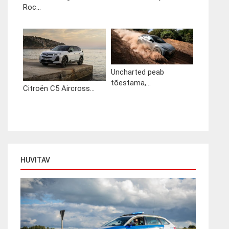
Roc...
Uncharted peab
tõestama,...
Citroën C5 Aircross...
HUVITAV