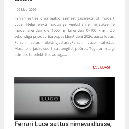
26 May, 2026
Ferrari esitles oma ajaloo esimest täiselektrilist mudelit
Luce. Nelja elektrimootoriga viiekohaline neljaukseline
mudel arendab üle 1000 hj, kiirendab 0–100 km/h 2,5
sekundiga ja jõuab Euroopas klientideni 2026. aasta lõpus.
Ferrari astus elektriajastusseFerrari Luce tähistab
Maranello jaoks suurt strateegilist pööret. Tegu on margi
esimese täiselektrilise autoga...
LOE EDASI
Ferrari Luce sattus nimevaidlusse,