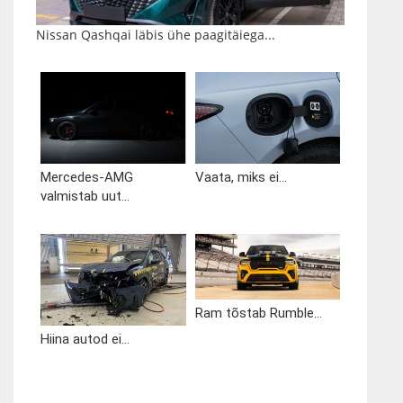
Nissan Qashqai läbis ühe paagitäiega...
Mercedes-AMG
Vaata, miks ei...
valmistab uut...
Ram tõstab Rumble...
Hiina autod ei...