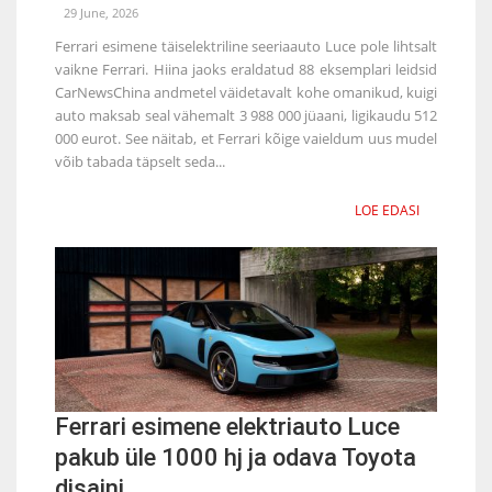
29 June, 2026
Ferrari esimene täiselektriline seeriaauto Luce pole lihtsalt
vaikne Ferrari. Hiina jaoks eraldatud 88 eksemplari leidsid
CarNewsChina andmetel väidetavalt kohe omanikud, kuigi
auto maksab seal vähemalt 3 988 000 jüaani, ligikaudu 512
000 eurot. See näitab, et Ferrari kõige vaieldum uus mudel
võib tabada täpselt seda...
LOE EDASI
Ferrari esimene elektriauto Luce
pakub üle 1000 hj ja odava Toyota
disaini