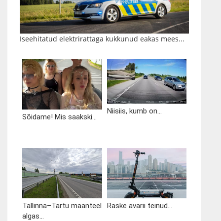
Iseehitatud elektrirattaga kukkunud eakas mees...
Niisiis, kumb on...
Sõidame! Mis saakski...
Tallinna–Tartu maanteel
Raske avarii teinud...
algas...