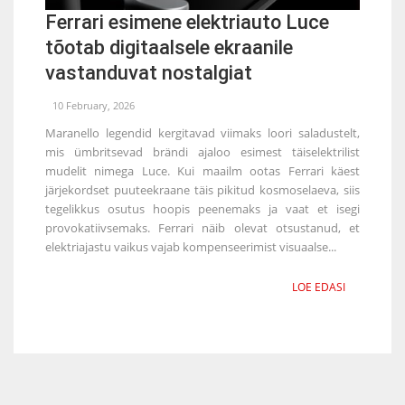
Ferrari esimene elektriauto Luce
tõotab digitaalsele ekraanile
vastanduvat nostalgiat
10 February, 2026
Maranello legendid kergitavad viimaks loori saladustelt,
mis ümbritsevad brändi ajaloo esimest täiselektrilist
mudelit nimega Luce. Kui maailm ootas Ferrari käest
järjekordset puuteekraane täis pikitud kosmoselaeva, siis
tegelikkus osutus hoopis peenemaks ja vaat et isegi
provokatiivsemaks. Ferrari näib olevat otsustanud, et
elektriajastu vaikus vajab kompenseerimist visuaalse...
LOE EDASI