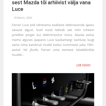
sest Mazda tõi arhiivist välja vana
Luce
18 March, 2026
Ferrari Luce pidi tähistama itaallaste elektriautode ajastu
säravat algust, kuid nüüd tekitab see nimi rohkem
juriidilist pinget kui elektrimootor müra. Mazda esitas
märtsi alguses Jaapanis Luce kaubamärgi taotluse, kuigi
sama nime kandnud mudel kadus tootmisest juba 1991.
aastal. Nii jõudis Ferrari oma esimese täiselektrilise
mudeli...
LOE EDASI