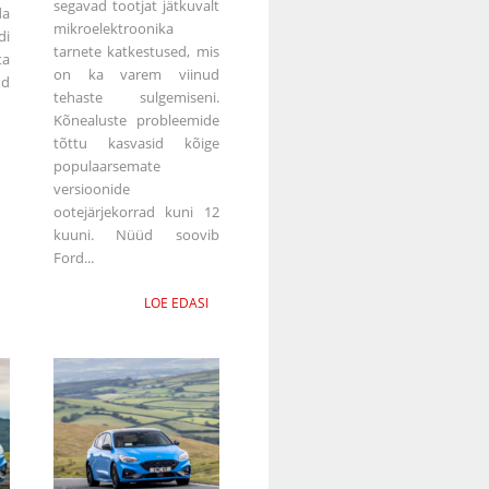
segavad tootjat jätkuvalt
da
mikroelektroonika
di
tarnete katkestused, mis
ta
on ka varem viinud
ud
tehaste sulgemiseni.
Kõnealuste probleemide
tõttu kasvasid kõige
populaarsemate
versioonide
ootejärjekorrad kuni 12
kuuni. Nüüd soovib
Ford...
LOE EDASI