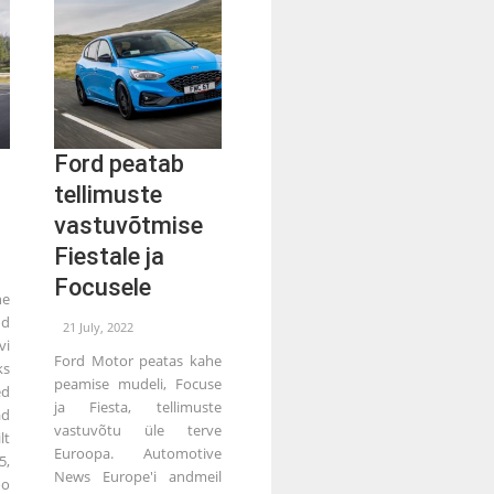
Ford peatab
tellimuste
vastuvõtmise
Fiestale ja
Focusele
ne
ud
21 July, 2022
vi
Ford Motor peatas kahe
s
peamise mudeli, Focuse
ed
ja Fiesta, tellimuste
ad
vastuvõtu üle terve
lt
Euroopa. Automotive
5,
News Europe'i andmeil
oo