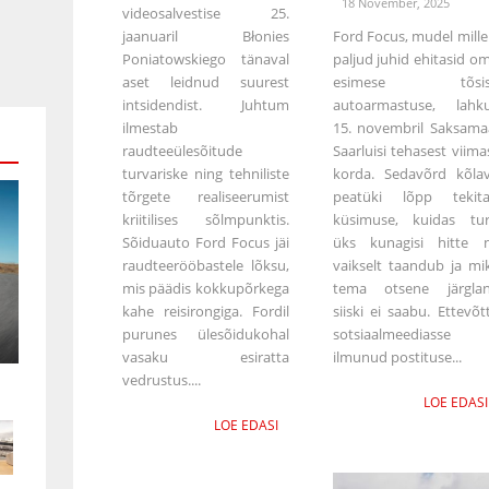
18 November, 2025
videosalvestise 25.
jaanuaril Błonies
Ford Focus, mudel mille
Poniatowskiego tänaval
paljud juhid ehitasid o
aset leidnud suurest
esimese tõsis
intsidendist. Juhtum
autoarmastuse, lahk
ilmestab
15. novembril Saksama
raudteeülesõitude
Saarluisi tehasest viima
turvariske ning tehniliste
korda. Sedavõrd kõla
tõrgete realiseerumist
peatüki lõpp tekit
kriitilises sõlmpunktis.
küsimuse, kuidas tu
Sõiduauto Ford Focus jäi
üks kunagisi hitte n
raudteerööbastele lõksu,
vaikselt taandub ja mi
mis päädis kokkupõrkega
tema otsene järgla
kahe reisirongiga. Fordil
siiski ei saabu. Ettevõt
purunes ülesõidukohal
sotsiaalmeediasse
vasaku esiratta
ilmunud postituse...
vedrustus....
LOE EDASI
LOE EDASI