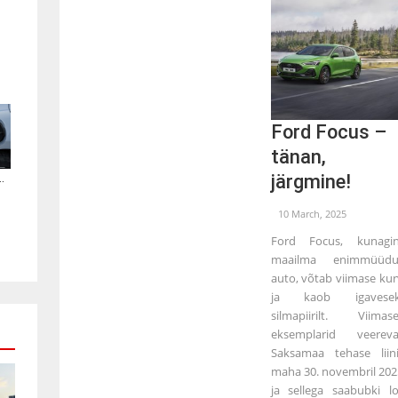
Ford Focus –
tänan,
.
järgmine!
10 March, 2025
Ford Focus, kunagi
maailma enimmüüd
auto, võtab viimase kur
ja kaob igavesek
silmapiirilt. Viimas
eksemplarid veerev
Saksamaa tehase liini
maha 30. novembril 202
ja sellega saabubki l