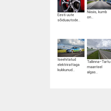
Niisiis, kumb
Eesti uute
on...
sõiduautode...
Iseehitatud
Tallinna–Tartu
elektrirattaga
maanteel
kukkunud...
algas...