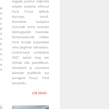
Aegade jooksul miljonite
ostjate südame võitnud
le
Ford Focus lahkub
ma
Euroopa turult.
e
Ikooniline luukpära
us
loovutab koha sootuks
al
teistsugusele masinale:
st
linnamaasturile, millest
va
Ford loodab kujundada
ab
oma järgmise rahvaauto.
ru
Uustulnukat oodatakse
ii
2027. aastal ning see
ks
tõotab olla paindlikum,
ne
moodsam ja suunatud
te
laiemale publikule kui
kunagine Focus. Ford
kavatseb...
LOE EDASI