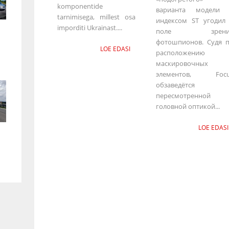
komponentide
варианта модели 
tarnimisega, millest osa
индексом ST угодил
imporditi Ukrainast....
поле зрени
фотошпионов. Судя 
LOE EDASI
расположению
маскировочных
элементов, Focu
обзаведётся
пересмотренной
головной оптикой...
LOE EDASI