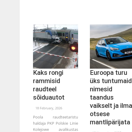
Kaks rongi
Euroopa turu
rammisid
üks tuntumaid
raudteel
nimesid
sõiduautot
taandus
vaikselt ja ilm
18 February, 2026
otsese
Poola raudteetaristu
mantlipärijata
haldaja PKP Polskie Linie
Kolejowe avalikustas