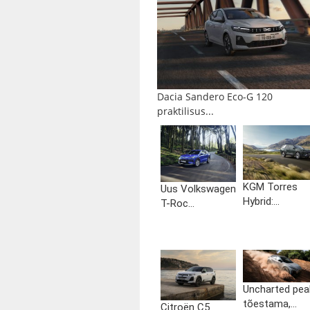
Dacia Sandero Eco-G 120
praktilisus...
KGM Torres
Uus Volkswagen
Hybrid:...
T-Roc...
Uncharted pea
tõestama,...
Citroën C5