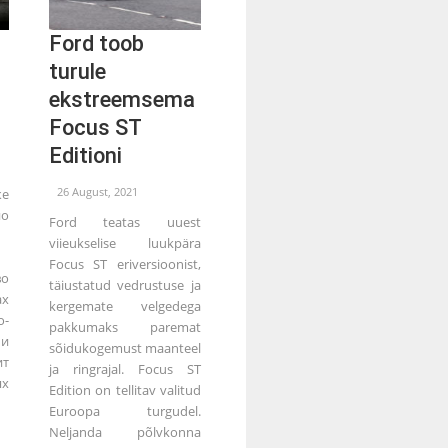
Ford toob
turule
ekstreemsema
Focus ST
Editioni
26 August, 2021
е
о
Ford teatas uuest
viieukselise luukpära
Focus ST eriversioonist,
о
täiustatud vedrustuse ja
ах
kergemate velgedega
-
pakkumaks paremat
 и
sõidukogemust maanteel
т
ja ringrajal. Focus ST
ях
Edition on tellitav valitud
Euroopa turgudel.
Neljanda põlvkonna