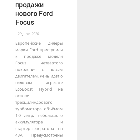
продажи
нового Ford
Focus
29 June, 2020
Европейские дилеры
марки Ford приступили
к продаже модели
Focus четвёртого
поколения с новым
двигателем. Речь идёт о
силовом агрегате
EcoBoost Hybrid на
основе
трёхцилиндрового
турбомотора объёмом
1.0 литр, небольшого
аккумулятора и
стартер-генератора на
48V. Предусмотрены