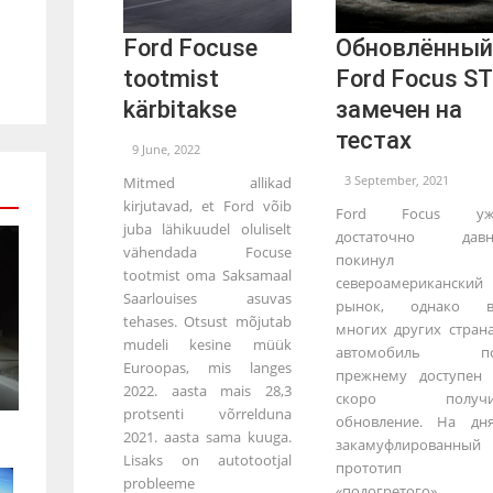
Ford Focuse
Обновлённый
tootmist
Ford Focus ST
kärbitakse
замечен на
тестах
9 June, 2022
3 September, 2021
Mitmed allikad
kirjutavad, et Ford võib
Ford Focus уж
juba lähikuudel oluliselt
достаточно давн
vähendada Focuse
покинул
tootmist oma Saksamaal
североамериканский
Saarlouises asuvas
рынок, однако в
tehases. Otsust mõjutab
многих других стран
mudeli kesine müük
автомобиль по
Euroopas, mis langes
прежнему доступен
2022. aasta mais 28,3
скоро получи
protsenti võrrelduna
обновление. На дн
2021. aasta sama kuuga.
закамуфлированный
Lisaks on autotootjal
прототип
probleeme
«подогретого»