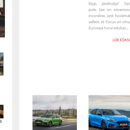
lõpp. Järeltulija? Se
pole. See on omamoo
irooniline, sest hoolima
sellest, et Focus on oln
Euroopa turul edukas...
LOE EDASI
b