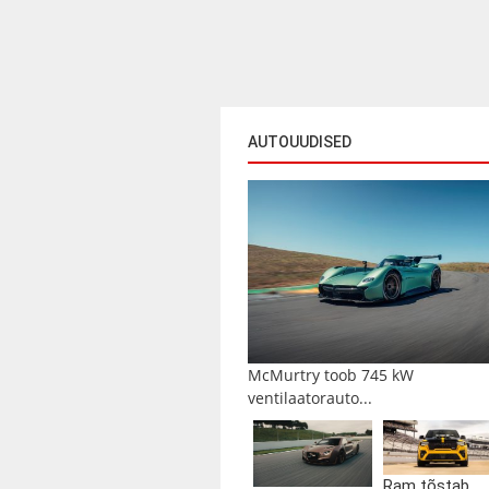
AUTOUUDISED
McMurtry toob 745 kW
ventilaatorauto...
Ram tõstab