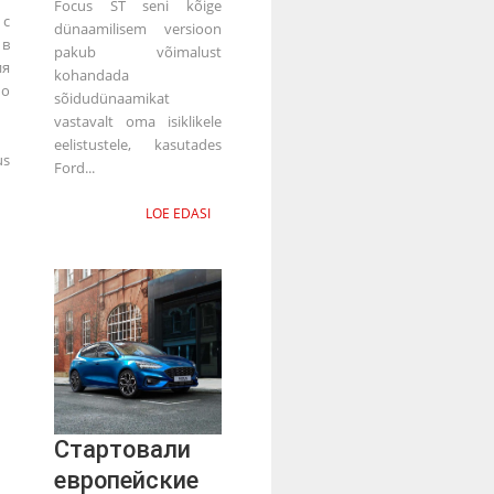
Focus ST seni kõige
с
dünaamilisem versioon
 в
pakub võimalust
я
kohandada
по
sõidudünaamikat
vastavalt oma isiklikele
eelistustele, kasutades
s
Ford...
LOE EDASI
Стартовали
европейские