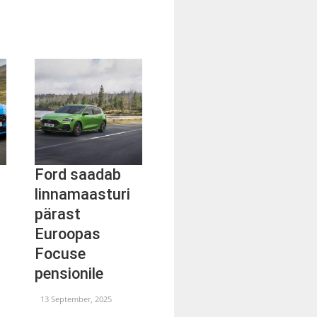
Ford saadab
linnamaasturi
pärast
Euroopas
a
Focuse
pensionile
13 September, 2025