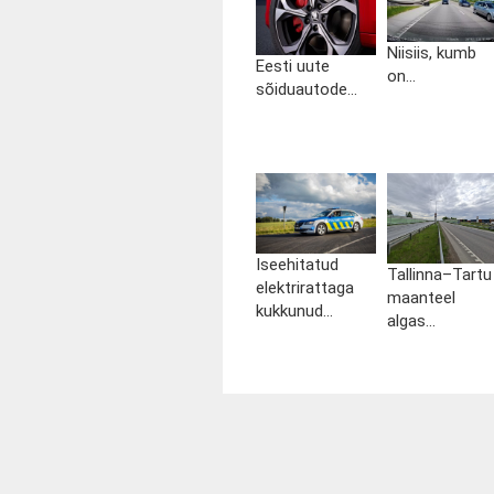
Niisiis, kumb
Eesti uute
on...
sõiduautode...
Iseehitatud
Tallinna–Tartu
elektrirattaga
maanteel
kukkunud...
algas...