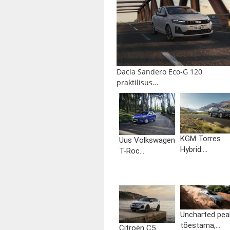
Dacia Sandero Eco-G 120
praktilisus...
KGM Torres
Uus Volkswagen
Hybrid:...
T-Roc...
Uncharted pea
tõestama,...
Citroën C5