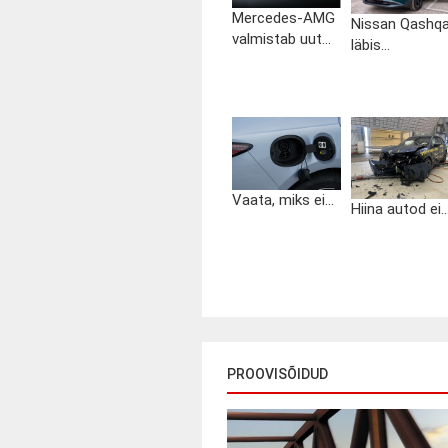
Mercedes-AMG
Nissan Qashqa
valmistab uut...
läbis...
Vaata, miks ei...
Hiina autod ei..
PROOVISÕIDUD