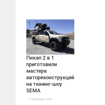
Пикап 2 в 1
приготовили
мастера
автореконструкций
на тюнинг-шоу
SEMA
11 September, 2018