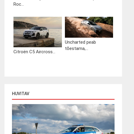
Roc...
Uncharted peab
tõestama,...
Citroën C5 Aircross...
HUVITAV