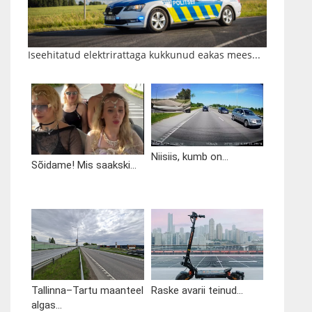
Iseehitatud elektrirattaga kukkunud eakas mees...
Niisiis, kumb on...
Sõidame! Mis saakski...
Tallinna–Tartu maanteel
Raske avarii teinud...
algas...