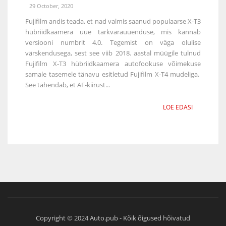
29 October, 2020
Fujifilm andis teada, et nad valmis saanud populaarse X-T3
hübriidkaamera uue tarkvarauuenduse, mis kannab
versiooni numbrit 4.0. Tegemist on väga olulise
värskendusega, sest see viib 2018. aastal müügile tulnud
Fujifilm X-T3 hübriidkaamera autofookuse võimekuse
samale tasemele tänavu esitletud Fujifilm X-T4 mudeliga.
See tähendab, et AF-kiirust...
LOE EDASI
Copyright © 2024 Auto.pub - Kõik õigused hõivatud