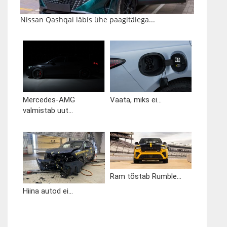
Nissan Qashqai läbis ühe paagitäiega...
Mercedes-AMG
Vaata, miks ei...
valmistab uut...
Ram tõstab Rumble...
Hiina autod ei...