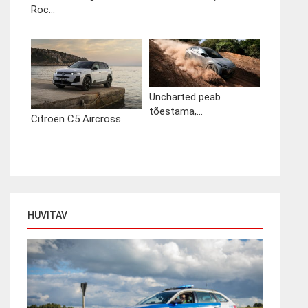
Roc...
Uncharted peab
tõestama,...
Citroën C5 Aircross...
HUVITAV