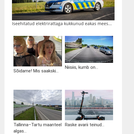
Iseehitatud elektrirattaga kukkunud eakas mees...
Niisiis, kumb on...
Sõidame! Mis saakski...
Tallinna–Tartu maanteel
Raske avarii teinud...
algas...