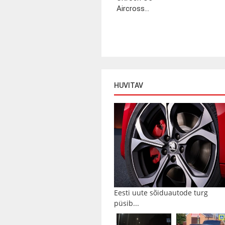
Aircross...
HUVITAV
Eesti uute sõiduautode turg
püsib...