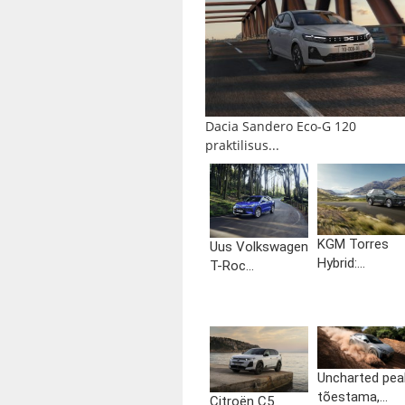
Dacia Sandero Eco-G 120
praktilisus...
KGM Torres
Uus Volkswagen
Hybrid:...
T-Roc...
Uncharted pea
tõestama,...
Citroën C5