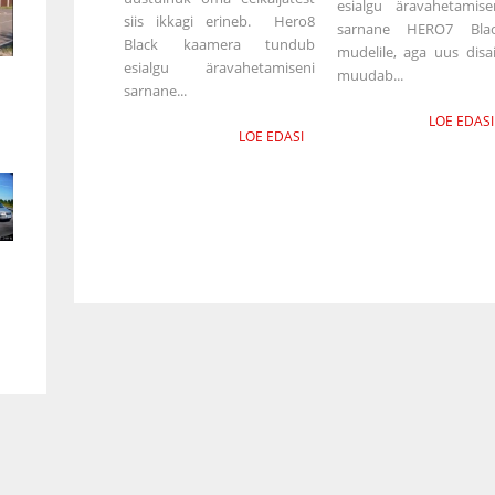
esialgu äravahetamise
siis ikkagi erineb. Hero8
sarnane HERO7 Bla
Black kaamera tundub
mudelile, aga uus disa
esialgu äravahetamiseni
muudab...
sarnane...
LOE EDASI
LOE EDASI