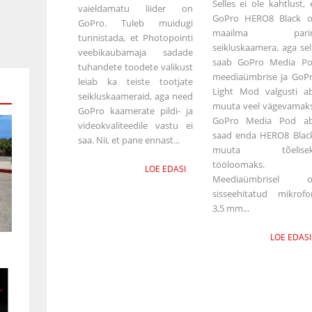
Selles ei ole kahtlust, 
vaieldamatu liider on
GoPro HERO8 Black 
GoPro. Tuleb muidugi
maailma pari
tunnistada, et Photopointi
seikluskaamera, aga sel
veebikaubamaja sadade
saab GoPro Media P
tuhandete toodete valikust
meediaümbrise ja GoP
leiab ka teiste tootjate
Light Mod valgusti ab
seikluskaameraid, aga need
muuta veel vägevamak
GoPro kaamerate pildi- ja
GoPro Media Pod ab
videokvaliteedile vastu ei
saad enda HERO8 Black
saa. Nii, et pane ennast...
muuta tõelisek
tööloomaks.
LOE EDASI
Meediaümbrisel o
sisseehitatud mikrofo
3,5 mm...
LOE EDASI