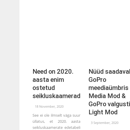
Need on 2020.
Nüüd saadaval
aasta enim
GoPro
ostetud
meediaümbris
seikluskaamerad
Media Mod &
GoPro valgust
18 November, 2020
Light Mod
See ei ole ilmselt väga suur
üllatus, et 2020. aasta
3 September, 2020
seikluskaamerate edetabeli