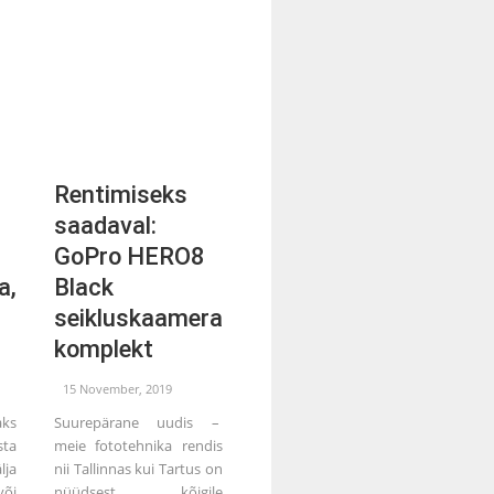
Rentimiseks
saadaval:
GoPro HERO8
a,
Black
seikluskaamera
komplekt
15 November, 2019
ks
Suurepärane uudis –
ta
meie fototehnika rendis
lja
nii Tallinnas kui Tartus on
õi
nüüdsest kõigile