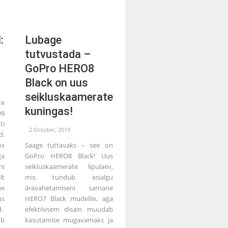
:
Lubage
tutvustada –
GoPro HERO8
Black on uus
seikluskaamerate
te
kuningas!
O8
ti
2 October, 2019
.
os
Saage tuttavaks – see on
ga
GoPro HERO8 Black! Uus
ni
seikluskaamerate lipulaev,
lt
mis tundub esialgu
ue
äravahetamiseni sarnane
us
HERO7 Black mudelile, aga
d.
efektiivsem disain muudab
ub
kasutamise mugavamaks ja