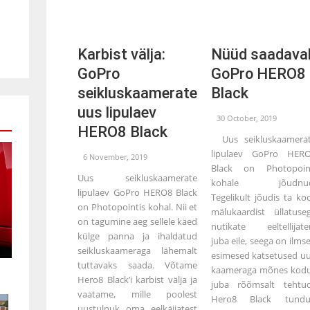
Karbist välja:
Nüüd saadaval
GoPro
GoPro HERO8
seikluskaamerate
Black
uus lipulaev
30 October, 2019
HERO8 Black
Uus seikluskaamera
lipulaev GoPro HER
6 November, 2019
Black on Photopoin
Uus seikluskaamerate
kohale jõudnud
lipulaev GoPro HERO8 Black
Tegelikult jõudis ta ko
on Photopointis kohal. Nii et
mälukaardist üllatuse
on tagumine aeg sellele käed
nutikate eeltellijate
külge panna ja ihaldatud
juba eile, seega on ilmse
seikluskaameraga lähemalt
esimesed katsetused u
tuttavaks saada. Võtame
kaameraga mõnes kod
Hero8 Black’i karbist välja ja
juba rõõmsalt tehtu
vaatame, mille poolest
Hero8 Black tund
uustulnuk oma eelkäijatest