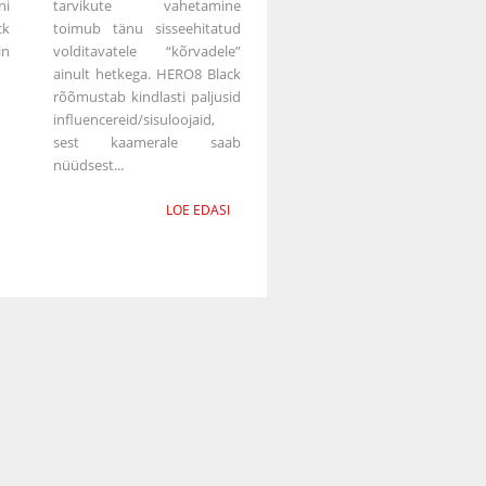
ni
tarvikute vahetamine
ck
toimub tänu sisseehitatud
in
volditavatele “kõrvadele”
ainult hetkega. HERO8 Black
rõõmustab kindlasti paljusid
influencereid/sisuloojaid,
sest kaamerale saab
nüüdsest...
LOE EDASI