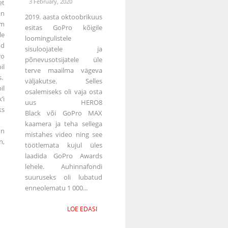
3 February, 2020
et
on
2019. aasta oktoobrikuus
m
esitas GoPro kõigile
le
loomingulistele
od
sisuloojatele ja
ro
põnevusotsijatele üle
il
terve maailma vägeva
s.
väljakutse. Selles
il
osalemiseks oli vaja osta
’i
uus HERO8
s
Black või GoPro MAX
kaamera ja teha sellega
n
mistahes video ning see
n,
töötlemata kujul üles
laadida GoPro Awards
lehele. Auhinnafondi
suuruseks oli lubatud
enneolematu 1 000...
LOE EDASI