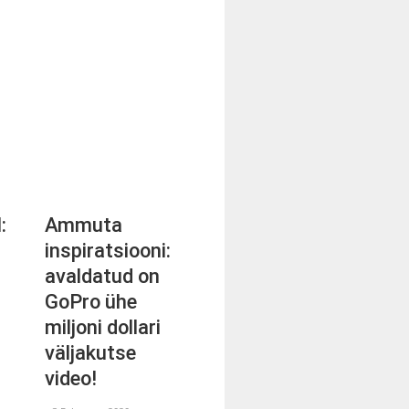
:
Ammuta
inspiratsiooni:
avaldatud on
GoPro ühe
i
miljoni dollari
väljakutse
video!