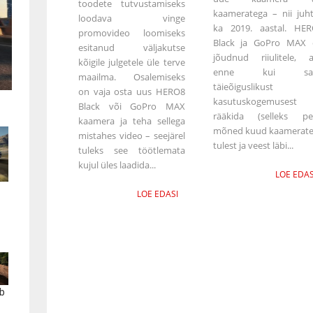
toodete tutvustamiseks
kaameratega – nii juh
loodava vinge
ka 2019. aastal. HE
promovideo loomiseks
Black ja GoPro MAX 
esitanud väljakutse
jõudnud riiulitele, 
kõigile julgetele üle terve
enne kui sa
maailma. Osalemiseks
täieõiguslikust
on vaja osta uus HERO8
kasutuskogemusest
Black või GoPro MAX
rääkida (selleks pe
kaamera ja teha sellega
mõned kuud kaamerat
mistahes video – seejärel
tulest ja veest läbi...
tuleks see töötlemata
kujul üles laadida...
LOE EDAS
LOE EDASI
b