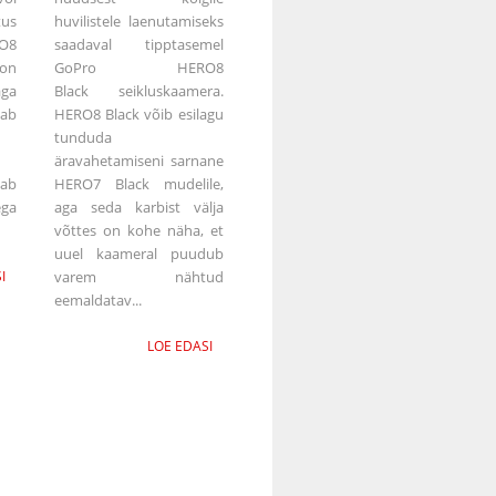
tus
huvilistele laenutamiseks
RO8
saadaval tipptasemel
on
GoPro HERO8
aga
Black seikluskaamera.
ab
HERO8 Black võib esilagu
tunduda
äravahetamiseni sarnane
ab
HERO7 Black mudelile,
ega
aga seda karbist välja
võttes on kohe näha, et
uuel kaameral puudub
I
varem nähtud
eemaldatav...
LOE EDASI