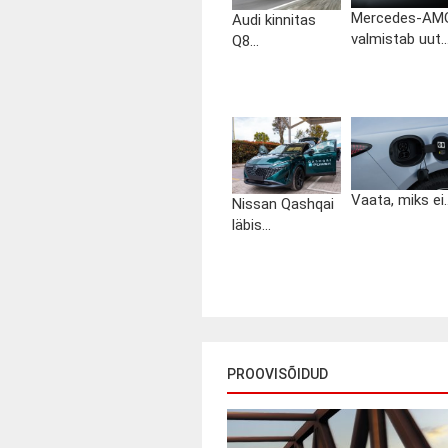
Mercedes-AM
Audi kinnitas
valmistab uut..
Q8...
Vaata, miks ei..
Nissan Qashqai
läbis...
PROOVISÕIDUD