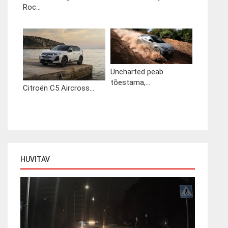
Roc...
Uncharted peab
tõestama,...
Citroën C5 Aircross...
HUVITAV