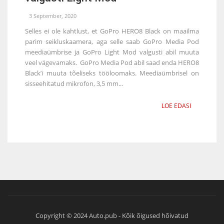
3 September, 2020
Selles ei ole kahtlust, et GoPro HERO8 Black on maailma
parim seikluskaamera, aga selle saab GoPro Media Pod
meediaümbrise ja GoPro Light Mod valgusti abil muuta
veel vägevamaks. GoPro Media Pod abil saad enda HERO8
Black’i muuta tõeliseks tööloomaks. Meediaümbrisel on
sisseehitatud mikrofon, 3,5 mm...
LOE EDASI
Copyright © 2024 Auto.pub - Kõik õigused hõivatud