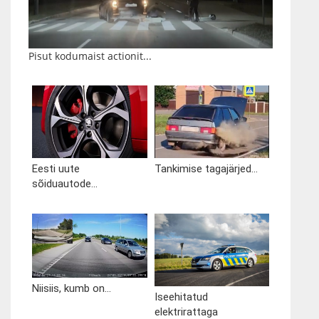
Pisut kodumaist actionit...
Eesti uute
Tankimise tagajärjed...
sõiduautode...
Niisiis, kumb on...
Iseehitatud
elektrirattaga