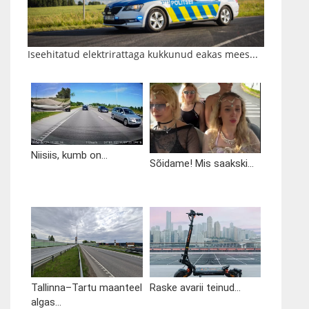
Iseehitatud elektrirattaga kukkunud eakas mees...
Niisiis, kumb on...
Sõidame! Mis saakski...
Tallinna–Tartu maanteel
Raske avarii teinud...
algas...