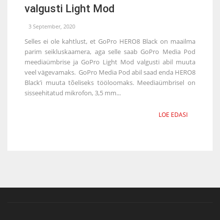
valgusti Light Mod
3 September, 2020
Selles ei ole kahtlust, et GoPro HERO8 Black on maailma
parim seikluskaamera, aga selle saab GoPro Media Pod
meediaümbrise ja GoPro Light Mod valgusti abil muuta
veel vägevamaks. GoPro Media Pod abil saad enda HERO8
Black’i muuta tõeliseks tööloomaks. Meediaümbrisel on
sisseehitatud mikrofon, 3,5 mm...
LOE EDASI