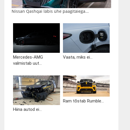
Nissan Qashqai läbis ühe paagitäiega...
Mercedes-AMG
Vaata, miks ei...
valmistab uut...
Ram tõstab Rumble...
Hiina autod ei...