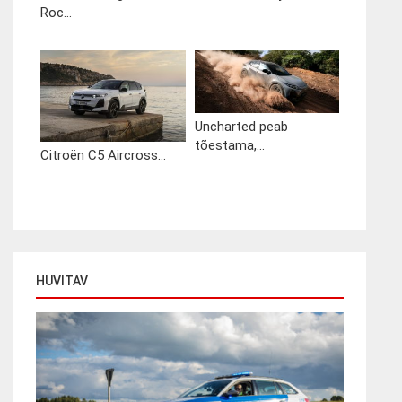
Roc...
Uncharted peab
tõestama,...
Citroën C5 Aircross...
HUVITAV