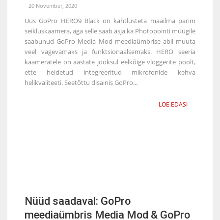
20 November, 2020
Uus GoPro HERO9 Black on kahtlusteta maailma parim
seikluskaamera, aga selle saab äsja ka Photopointi müügile
saabunud GoPro Media Mod meediaümbrise abil muuta
veel vägevamaks ja funktsionaalsemaks. HERO seeria
kaameratele on aastate jooksul eelkõige vloggerite poolt,
ette heidetud integreeritud mikrofonide kehva
helikvaliteeti. Seetõttu disainis GoPro...
LOE EDASI
Nüüd saadaval: GoPro
meediaümbris Media Mod & GoPro