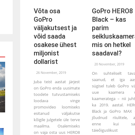
Võta osa
GoPro HERO8
GoPro
Black – kas
väljakutsest ja
parim
võid saada
seikluskaamer
osakese ühest
mis on hetkel
miljonist
saadaval?
dollarist
20 November, 2019
26 November, 2019
On suhteliselt tava
saanud, et iga aas
Juba teist aastat järjest
sügisel tuleb GoPro vä
on GoPro enda uusimate
uue kaamera v
toodete tutvustamiseks
kaameratega – nii juh
loodava vinge
ka 2019. aastal. HE
promovideo loomiseks
Black ja GoPro MAX 
esitanud väljakutse
jõudnud riiulitele, 
kõigile julgetele üle terve
enne kui sa
maailma. Osalemiseks
täieõiguslikust
on vaja osta uus HERO8