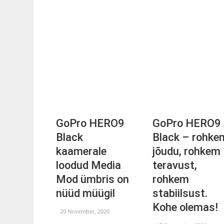
GoPro HERO9
GoPro HERO9
Black
Black – rohke
kaamerale
jõudu, rohkem
loodud Media
teravust,
Mod ümbris on
rohkem
nüüd müügil
stabiilsust.
Kohe olemas!
20 November, 2020