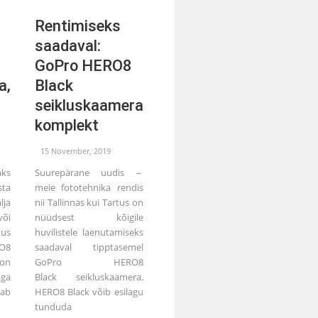
Rentimiseks
saadaval:
GoPro HERO8
a,
Black
seikluskaamera
komplekt
15 November, 2019
ks
Suurepärane uudis –
ta
meie fototehnika rendis
lja
nii Tallinnas kui Tartus on
õi
nüüdsest kõigile
tus
huvilistele laenutamiseks
RO8
saadaval tipptasemel
on
GoPro HERO8
aga
Black seikluskaamera.
ab
HERO8 Black võib esilagu
tunduda