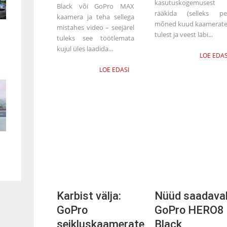
kasutuskogemusest
Black või GoPro MAX
rääkida (selleks pe
kaamera ja teha sellega
mõned kuud kaamerat
mistahes video – seejärel
tulest ja veest läbi...
tuleks see töötlemata
kujul üles laadida...
LOE EDAS
LOE EDASI
Karbist välja:
Nüüd saadaval
GoPro
GoPro HERO8
seikluskaamerate
Black