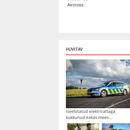
Aircross...
HUVITAV
Iseehitatud elektrirattaga
kukkunud eakas mees...