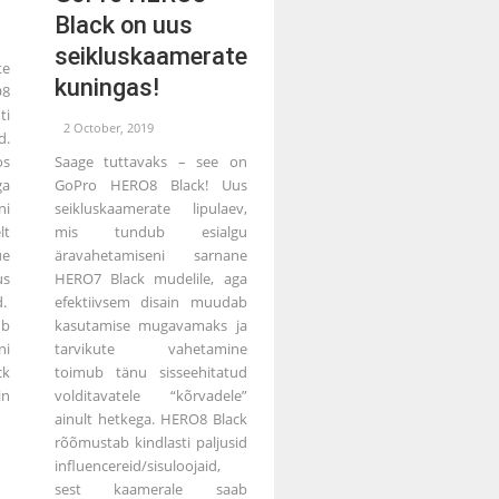
Black on uus
seikluskaamerate
te
kuningas!
O8
ti
2 October, 2019
.
os
Saage tuttavaks – see on
ga
GoPro HERO8 Black! Uus
ni
seikluskaamerate lipulaev,
lt
mis tundub esialgu
ue
äravahetamiseni sarnane
us
HERO7 Black mudelile, aga
d.
efektiivsem disain muudab
ub
kasutamise mugavamaks ja
ni
tarvikute vahetamine
ck
toimub tänu sisseehitatud
in
volditavatele “kõrvadele”
ainult hetkega. HERO8 Black
rõõmustab kindlasti paljusid
influencereid/sisuloojaid,
sest kaamerale saab