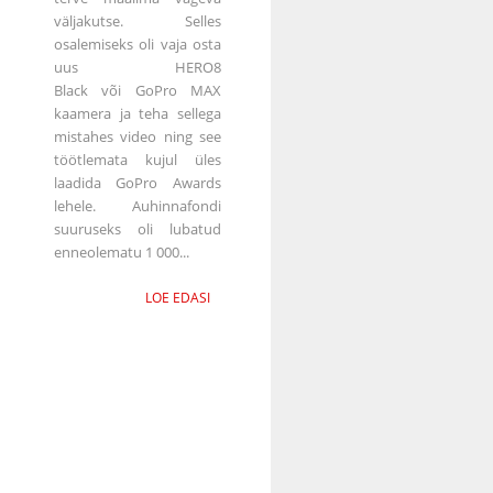
väljakutse. Selles
osalemiseks oli vaja osta
uus HERO8
Black või GoPro MAX
kaamera ja teha sellega
mistahes video ning see
töötlemata kujul üles
laadida GoPro Awards
lehele. Auhinnafondi
suuruseks oli lubatud
enneolematu 1 000...
LOE EDASI