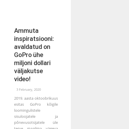
Ammuta
inspiratsiooni:
avaldatud on
GoPro ühe
miljoni dollari
väljakutse
video!
3 February, 2020
2019. aasta oktoobrikuus
esitas GoPro kõigile
loomingulistele
sisuloojatele ja
põnevusotsijatele üle
terve maailma vägeva