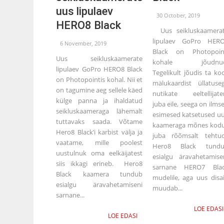
uus lipulaev
30 October, 2019
HERO8 Black
Uus seikluskaamera
lipulaev GoPro HER
6 November, 2019
Black on Photopoin
Uus seikluskaamerate
kohale jõudnud
lipulaev GoPro HERO8 Black
Tegelikult jõudis ta ko
on Photopointis kohal. Nii et
mälukaardist üllatuse
on tagumine aeg sellele käed
nutikate eeltellijate
külge panna ja ihaldatud
juba eile, seega on ilmse
seikluskaameraga lähemalt
esimesed katsetused u
tuttavaks saada. Võtame
kaameraga mõnes kod
Hero8 Black’i karbist välja ja
juba rõõmsalt tehtu
vaatame, mille poolest
Hero8 Black tund
uustulnuk oma eelkäijatest
esialgu äravahetamise
siis ikkagi erineb. Hero8
sarnane HERO7 Bla
Black kaamera tundub
mudelile, aga uus disa
esialgu äravahetamiseni
muudab...
sarnane...
LOE EDASI
LOE EDASI