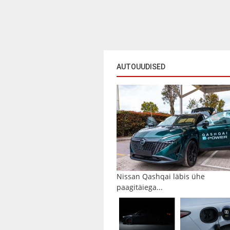
AUTOUUDISED
Nissan Qashqai läbis ühe
paagitäiega...