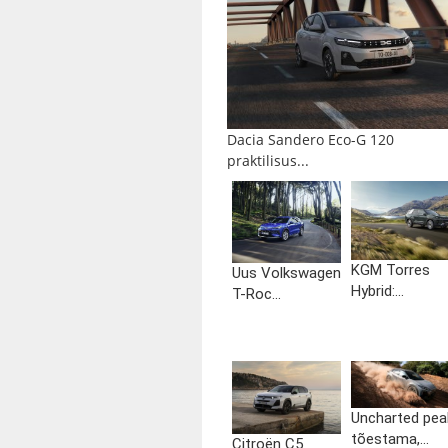
Dacia Sandero Eco-G 120
praktilisus...
KGM Torres
Uus Volkswagen
Hybrid:...
T-Roc...
Uncharted pea
tõestama,...
Citroën C5