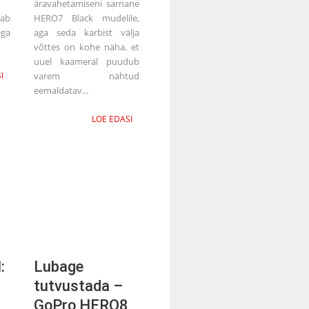
äravahetamiseni sarnane
ab
HERO7 Black mudelile,
ega
aga seda karbist välja
võttes on kohe näha, et
uuel kaameral puudub
I
varem nähtud
eemaldatav...
LOE EDASI
:
Lubage
tutvustada –
GoPro HERO8