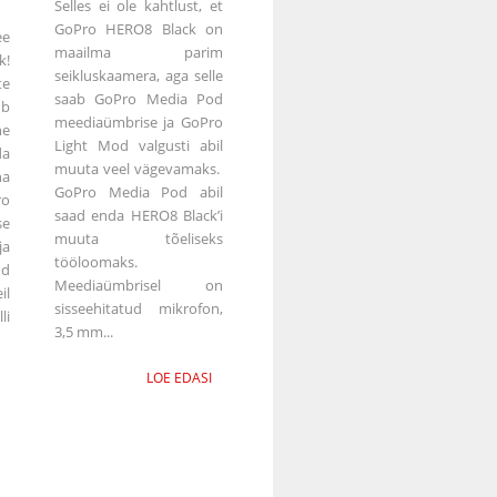
Selles ei ole kahtlust, et
GoPro HERO8 Black on
ee
maailma parim
k!
seikluskaamera, aga selle
te
saab GoPro Media Pod
ub
meediaümbrise ja GoPro
e
Light Mod valgusti abil
da
muuta veel vägevamaks.
ha
GoPro Media Pod abil
o
saad enda HERO8 Black’i
se
muuta tõeliseks
ja
tööloomaks.
ud
Meediaümbrisel on
il
sisseehitatud mikrofon,
li
3,5 mm...
LOE EDASI