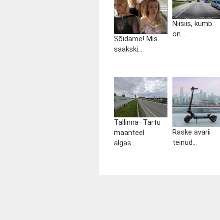
Niisiis, kumb
on...
Sõidame! Mis
saakski...
Tallinna–Tartu
Raske avarii
maanteel
teinud...
algas...