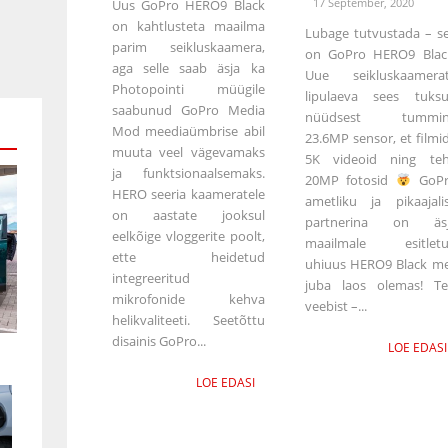
17 September, 2020
Uus GoPro HERO9 Black
on kahtlusteta maailma
Lubage tutvustada – s
parim seikluskaamera,
on GoPro HERO9 Blac
aga selle saab äsja ka
Uue seikluskaamera
Photopointi müügile
lipulaeva sees tuks
saabunud GoPro Media
nüüdsest tummin
Mod meediaümbrise abil
23.6MP sensor, et filmi
muuta veel vägevamaks
5K videoid ning te
ja funktsionaalsemaks.
20MP fotosid
GoPr
HERO seeria kaameratele
ametliku ja pikaajali
on aastate jooksul
partnerina on äs
eelkõige vloggerite poolt,
maailmale esitlet
ette heidetud
uhiuus HERO9 Black me
integreeritud
juba laos olemas! Tel
mikrofonide kehva
veebist –...
helikvaliteeti. Seetõttu
disainis GoPro...
LOE EDASI
LOE EDASI