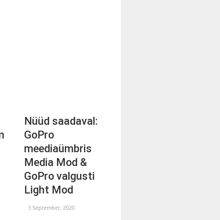
Nüüd saadaval:
m
GoPro
meediaümbris
Media Mod &
GoPro valgusti
Light Mod
3 September, 2020