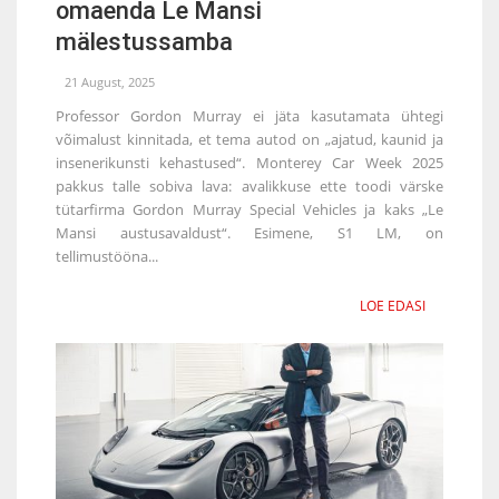
omaenda Le Mansi
mälestussamba
21 August, 2025
Professor Gordon Murray ei jäta kasutamata ühtegi
võimalust kinnitada, et tema autod on „ajatud, kaunid ja
insenerikunsti kehastused“. Monterey Car Week 2025
pakkus talle sobiva lava: avalikkuse ette toodi värske
tütarfirma Gordon Murray Special Vehicles ja kaks „Le
Mansi austusavaldust“. Esimene, S1 LM, on
tellimustööna...
LOE EDASI