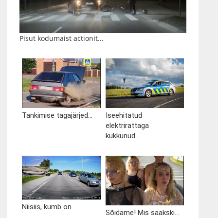
Pisut kodumaist actionit...
Tankimise tagajärjed...
Iseehitatud
elektrirattaga
kukkunud...
Niisiis, kumb on...
Sõidame! Mis saakski...