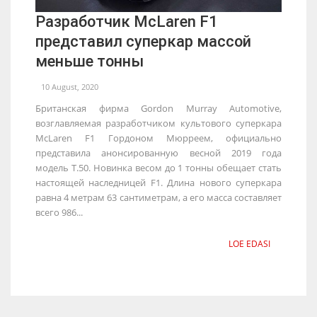
Разработчик McLaren F1
представил суперкар массой
меньше тонны
10 August, 2020
Британская фирма Gordon Murray Automotive,
возглавляемая разработчиком культового суперкара
McLaren F1 Гордоном Мюрреем, официально
представила анонсированную весной 2019 года
модель T.50. Новинка весом до 1 тонны обещает стать
настоящей наследницей F1. Длина нового суперкара
равна 4 метрам 63 сантиметрам, а его масса составляет
всего 986...
LOE EDASI