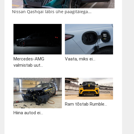
Nissan Qashqai läbis ühe paagitäiega...
Mercedes-AMG
Vaata, miks ei...
valmistab uut...
Ram tõstab Rumble...
Hiina autod ei...