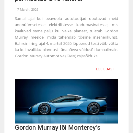
7 March, 2026
Samal ajal kui peavoolu autotootjad uputavad meid
anonüümsetesse elektrilistesse kodumasinatesse, mis
kaaluvad sama palju kui väike planeet, tuletab Gordon
Murray meelde, mida tähendab tõeline insenerikunst.
Bahreini ringrajal 4. märtsil 2026 lõppenud testi võib võtta
ka kui avalikku alandust tänapäeva võidusõidumaailmale.
Gordon Murray Automotive (GMA) rajasõiduks...
LOE EDASI
Gordon Murray lõi Monterey’s