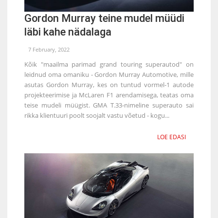
Gordon Murray teine mudel müüdi
läbi kahe nädalaga
7 February, 2022
Kõik "maailma parimad grand touring superautod" on
leidnud oma omaniku - Gordon Murray Automotive, mille
asutas Gordon Murray, kes on tuntud vormel-1 autode
projekteerimise ja McLaren F1 arendamisega, teatas oma
teise mudeli müügist. GMA T.33-nimeline superauto sai
rikka klientuuri poolt soojalt vastu võetud - kogu...
LOE EDASI