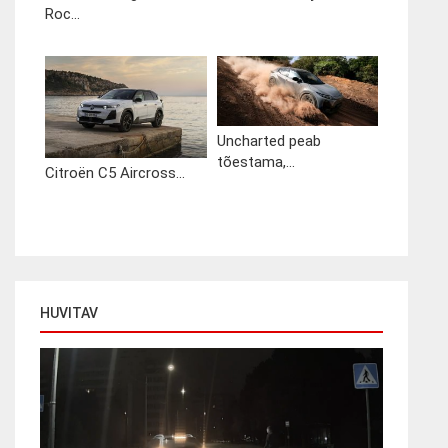
Roc...
Uncharted peab
tõestama,...
Citroën C5 Aircross...
HUVITAV