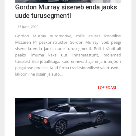
Gordon Murray siseneb enda jaoks
uude turusegmenti
13 June, 2022
Gordon Murray Automotive, mille asutas ikoonilise
McLaren F1 peakonstruktor Gordon Murray, võib peagi
siseneda enda jaoks uude turusegmenti. Briti brändi all
peaks ilmuma kaks uut linnamaasturit, mõlemad
täiselektrilise jõuallikaga, kuid erinevad ajami ja interjööri
paigutuse poolest. Kuid firma traditsioonilised väärtused -
lakooniline disain ja auto...
LOE EDASI