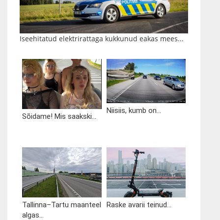
Iseehitatud elektrirattaga kukkunud eakas mees...
Niisiis, kumb on...
Sõidame! Mis saakski...
Tallinna–Tartu maanteel
Raske avarii teinud...
algas...