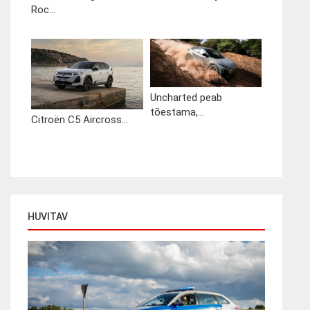
Roc...
Uncharted peab
tõestama,...
Citroën C5 Aircross...
HUVITAV