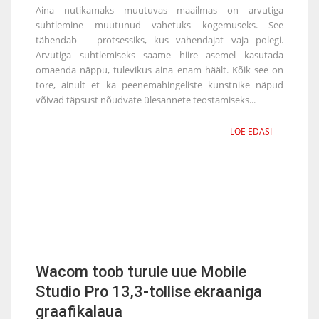
Aina nutikamaks muutuvas maailmas on arvutiga
suhtlemine muutunud vahetuks kogemuseks. See
tähendab – protsessiks, kus vahendajat vaja polegi.
Arvutiga suhtlemiseks saame hiire asemel kasutada
omaenda näppu, tulevikus aina enam häält. Kõik see on
tore, ainult et ka peenemahingeliste kunstnike näpud
võivad täpsust nõudvate ülesannete teostamiseks...
LOE EDASI
Wacom toob turule uue Mobile
Studio Pro 13,3-tollise ekraaniga
graafikalaua