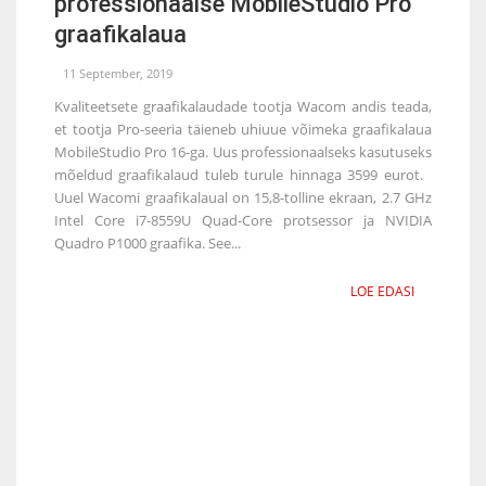
professionaalse MobileStudio Pro
graafikalaua
11 September, 2019
Kvaliteetsete graafikalaudade tootja Wacom andis teada,
et tootja Pro-seeria täieneb uhiuue võimeka graafikalaua
MobileStudio Pro 16-ga. Uus professionaalseks kasutuseks
mõeldud graafikalaud tuleb turule hinnaga 3599 eurot.
Uuel Wacomi graafikalaual on 15,8-tolline ekraan, 2.7 GHz
Intel Core i7-8559U Quad-Core protsessor ja NVIDIA
Quadro P1000 graafika. See...
LOE EDASI