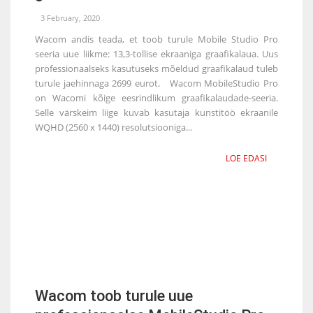
3 February, 2020
Wacom andis teada, et toob turule Mobile Studio Pro
seeria uue liikme: 13,3-tollise ekraaniga graafikalaua. Uus
professionaalseks kasutuseks mõeldud graafikalaud tuleb
turule jaehinnaga 2699 eurot. Wacom MobileStudio Pro
on Wacomi kõige eesrindlikum graafikalaudade-seeria.
Selle värskeim liige kuvab kasutaja kunstitöö ekraanile
WQHD (2560 x 1440) resolutsiooniga...
LOE EDASI
Wacom toob turule uue