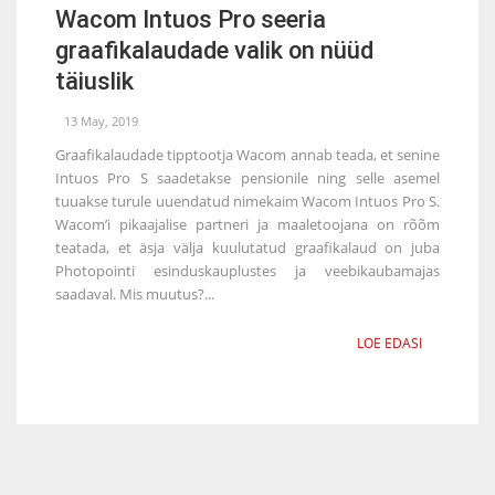
Wacom Intuos Pro seeria
graafikalaudade valik on nüüd
täiuslik
13 May, 2019
Graafikalaudade tipptootja Wacom annab teada, et senine
Intuos Pro S saadetakse pensionile ning selle asemel
tuuakse turule uuendatud nimekaim Wacom Intuos Pro S.
Wacom’i pikaajalise partneri ja maaletoojana on rõõm
teatada, et äsja välja kuulutatud graafikalaud on juba
Photopointi esinduskauplustes ja veebikaubamajas
saadaval. Mis muutus?...
LOE EDASI