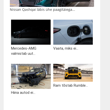
Nissan Qashqai läbis ühe paagitäiega...
Mercedes-AMG
Vaata, miks ei...
valmistab uut...
Ram tõstab Rumble...
Hiina autod ei...