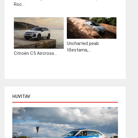
Roc...
Uncharted peab
tõestama,...
Citroën C5 Aircross...
HUVITAV