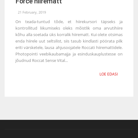
Force hiirematt
21 February, 2019
On teada-tuntud tõde, et hiirekursori täpseks ja
kontrollitud liikumiseks oleks mõistlik oma arvutihiire
kõhu alla soetada üks korralik hiirematt. Kui olete otsimas
enda hiirele uut seltsilist, siis tasub kindlasti pöörata pilk
eriti värsketele, lausa ahjusoojatele Roccati hiiremattidele.
Photopointi veebikaubamajja ja esinduskauplustesse on
jõudnud Roccat Sense Vital...
LOE EDASI