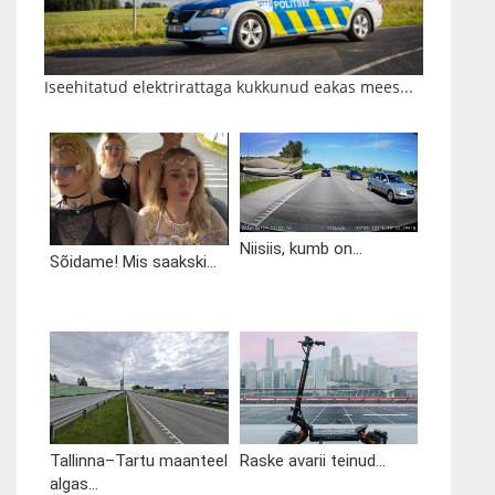
Iseehitatud elektrirattaga kukkunud eakas mees...
Niisiis, kumb on...
Sõidame! Mis saakski...
Tallinna–Tartu maanteel
Raske avarii teinud...
algas...