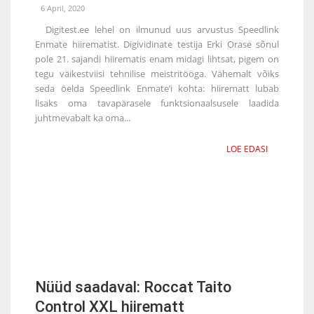
6 April, 2020
Digitest.ee lehel on ilmunud uus arvustus Speedlink
Enmate hiirematist. Digividinate testija Erki Orase sõnul
pole 21. sajandi hiirematis enam midagi lihtsat, pigem on
tegu väikestviisi tehnilise meistritööga. Vähemalt võiks
seda öelda Speedlink Enmate’i kohta: hiirematt lubab
lisaks oma tavapärasele funktsionaalsusele laadida
juhtmevabalt ka oma...
LOE EDASI
Nüüd saadaval: Roccat Taito
Control XXL hiirematt