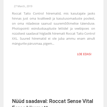
27 March, 2019
Roccat Taito Control hiirematid, mis kasutajate jaoks
hinnas just oma kvaliteedi ja kasutusomaduste poolest,
on oma ridadesse saanud suuremõõtmelise täienduse.
Photopointi esinduskaupluste lettidel ja veebipoes on
nüüdsest saadaval hiiglaslik hiirematt Roccat Taito Control
XXL. Suured hiirematid ei ole juba ammu enam ainult
mängurite pärusmaa, pigem...
LOE EDASI
Nüüd saadaval: Roccat Sense Vital