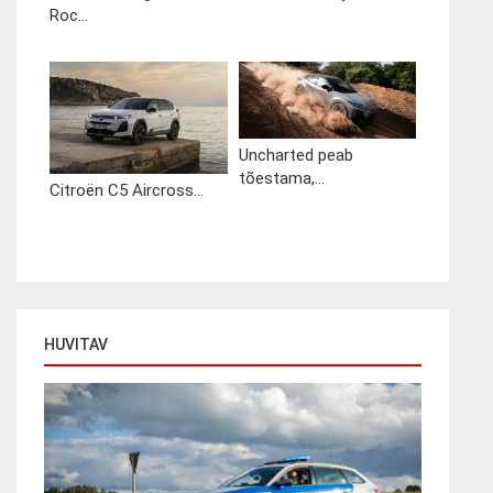
Roc...
Uncharted peab
tõestama,...
Citroën C5 Aircross...
HUVITAV