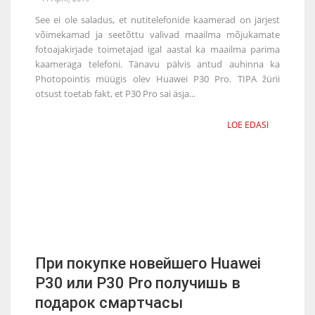
See ei ole saladus, et nutitelefonide kaamerad on järjest
võimekamad ja seetõttu valivad maailma mõjukamate
fotoajakirjade toimetajad igal aastal ka maailma parima
kaameraga telefoni. Tänavu pälvis antud auhinna ka
Photopointis müügis olev Huawei P30 Pro. TIPA žürii
otsust toetab fakt, et P30 Pro sai äsja...
LOE EDASI
При покупке новейшего Huawei
P30 или P30 Pro получишь в
подарок смартчасы