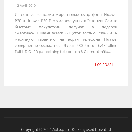
2 April, 2019
Известные во всеми мире новые смартфоны Huawei
P30 и Huawei P30 Pro уже доступны в Эстонии. Самые
быстрые покупатели получат в подарок
смартчасы Huawei Watch GT (стоимостью 249€) и 3-
месячную гарантию на экран телефона Huawei
совершенно бесплатно. Экран P30 Pro on 6,47-tolline
Full HD OLED paneel ning telefonil on 8 Gb muutmälu...
LOE EDASI
Copyright © 2024 Auto.pub - Kõik õigused hõivatud