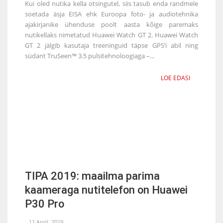
Kui oled nutika kella otsingutel, siis tasub enda randmele
soetada äsja EISA ehk Euroopa foto- ja audiotehnika
ajakirjanike ühenduse poolt aasta kõige paremaks
nutikellaks nimetatud Huawei Watch GT 2. Huawei Watch
GT 2 jälgib kasutaja treeninguid täpse GPS’i abil ning
südant TruSeen™ 3.5 pulsitehnoloogiaga –...
LOE EDASI
TIPA 2019: maailma parima
kaameraga nutitelefon on Huawei
P30 Pro
11 April, 2019