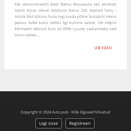
Eile demonstreeriti Eesti Rahva Muuseumi ees ainukest
täiesti koras olevat reisibussi Ikarus 256. Aastaid Tartu -
Antsla liinil sõitnus bussi tegi korda põline bussijuht Heino
Jaanus, kellel kulus selleks ligi kümme aastat. Üle miljoni
kilomeetri läbinud buss on ERM-i juures vaatamiseks veel
terve nädala....
LOE EDASI
Copyright © 2024 Auto.pub - Kõik õigused hõivatud
Logi sisse
Registreeri