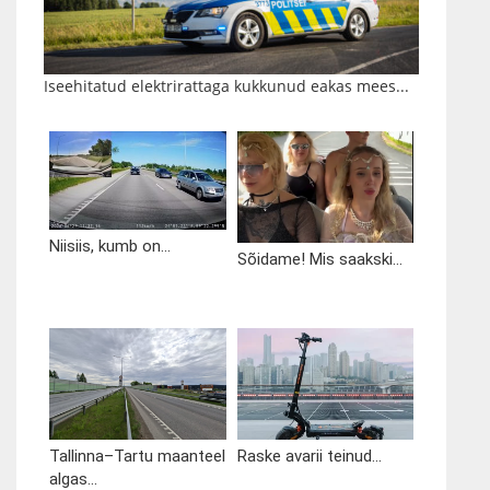
Iseehitatud elektrirattaga kukkunud eakas mees...
Niisiis, kumb on...
Sõidame! Mis saakski...
Tallinna–Tartu maanteel
Raske avarii teinud...
algas...