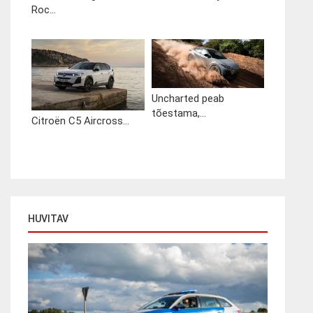
Roc...
Uncharted peab
tõestama,...
Citroën C5 Aircross...
HUVITAV