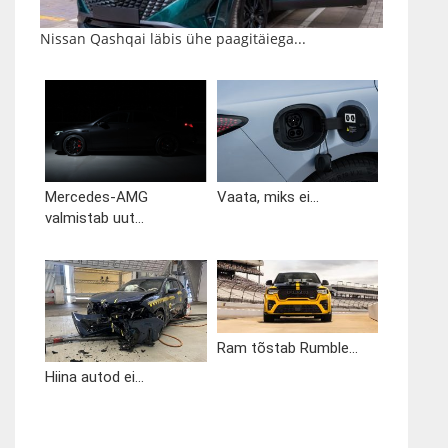
Nissan Qashqai läbis ühe paagitäiega...
Mercedes-AMG
Vaata, miks ei...
valmistab uut...
Ram tõstab Rumble...
Hiina autod ei...