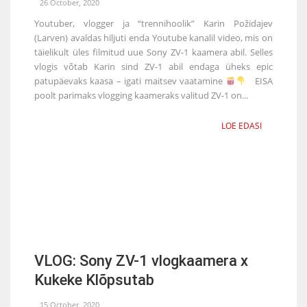
26 October, 2020
Youtuber, vlogger ja “trennihoolik” Karin Požidajev
(Larven) avaldas hiljuti enda Youtube kanalil video, mis on
täielikult üles filmitud uue Sony ZV-1 kaamera abil. Selles
vlogis võtab Karin sind ZV-1 abil endaga üheks epic
patupäevaks kaasa – igati maitsev vaatamine
EISA
poolt parimaks vlogging kaameraks valitud ZV-1 on...
LOE EDASI
VLOG: Sony ZV-1 vlogkaamera x
Kukeke Klõpsutab
15 October, 2020