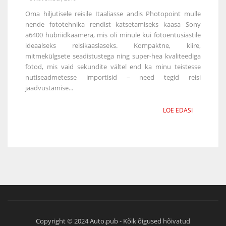
Oma hiljutisele reisile Itaaliasse andis Photopoint mulle
nende fototehnika rendist katsetamiseks kaasa Sony
a6400 hübriidkaamera, mis oli minule kui fotoentusiastile
ideaalseks reisikaaslaseks. Kompaktne, kiire,
mitmekülgsete seadistustega ning super-hea kvaliteediga
fotod, mis vaid sekundite vältel end ka minu teistesse
nutiseadmetesse importisid – need tegid reisi
jäädvustamise...
LOE EDASI
Copyright © 2024 Auto.pub - Kõik õigused hõivatud