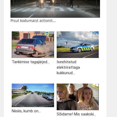
Pisut kodumaist actionit...
Tankimise tagajärjed...
Iseehitatud
elektrirattaga
kukkunud...
Niisiis, kumb on...
Sõidame! Mis saakski...