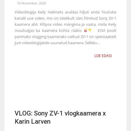
16 November, 2020
Videoblogija Keily Helimets avaldas hiljuti enda Youtube
kanalil uue video, mis on täielikult üles filmitud Sony ZV-1
kaamera abil. Klõpsa video mängima ja vaata, mida Keily
muuhulgas ka kaamera kohta rääkis
EISA poolt
parimaks vlogging kaameraks valitud ZV-1 on spetsiaalselt
just videoblogijatele suunatud kaamera. Selleks...
LOE EDASI
VLOG: Sony ZV-1 vlogkaamera x
Karin Larven