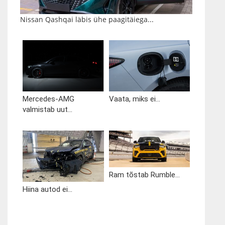
Nissan Qashqai läbis ühe paagitäiega...
Mercedes-AMG
Vaata, miks ei...
valmistab uut...
Ram tõstab Rumble...
Hiina autod ei...