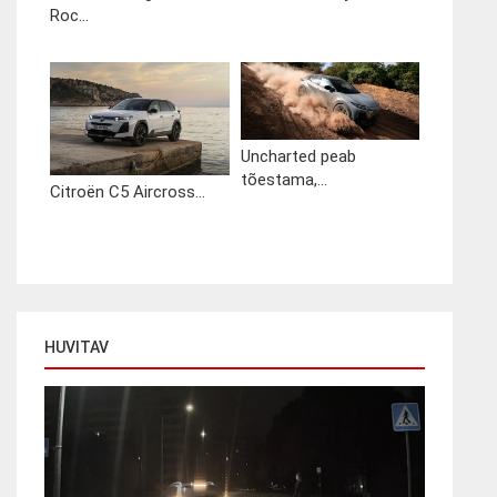
Roc...
Uncharted peab
tõestama,...
Citroën C5 Aircross...
HUVITAV