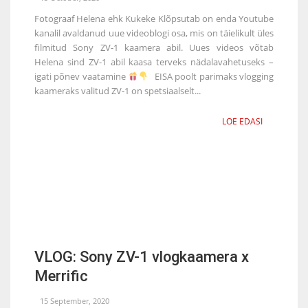
Fotograaf Helena ehk Kukeke Klõpsutab on enda Youtube
kanalil avaldanud uue videoblogi osa, mis on täielikult üles
filmitud Sony ZV-1 kaamera abil. Uues videos võtab
Helena sind ZV-1 abil kaasa terveks nädalavahetuseks –
igati põnev vaatamine
EISA poolt parimaks vlogging
kaameraks valitud ZV-1 on spetsiaalselt...
LOE EDASI
VLOG: Sony ZV-1 vlogkaamera x
Merrific
15 September, 2020