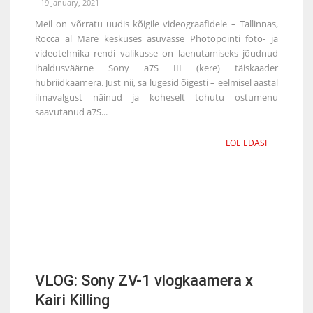
19 January, 2021
Meil on võrratu uudis kõigile videograafidele – Tallinnas,
Rocca al Mare keskuses asuvasse Photopointi foto- ja
videotehnika rendi valikusse on laenutamiseks jõudnud
ihaldusväärne Sony a7S III (kere) täiskaader
hübriidkaamera. Just nii, sa lugesid õigesti – eelmisel aastal
ilmavalgust näinud ja koheselt tohutu ostumenu
saavutanud a7S...
LOE EDASI
VLOG: Sony ZV-1 vlogkaamera x
Kairi Killing