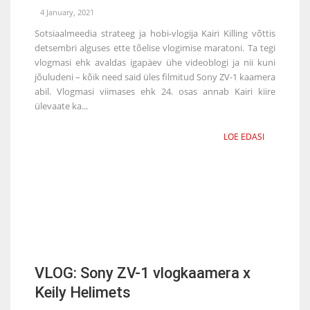
4 January, 2021
Sotsiaalmeedia strateeg ja hobi-vlogija Kairi Killing võttis
detsembri alguses ette tõelise vlogimise maratoni. Ta tegi
vlogmasi ehk avaldas igapäev ühe videoblogi ja nii kuni
jõuludeni – kõik need said üles filmitud Sony ZV-1 kaamera
abil. Vlogmasi viimases ehk 24. osas annab Kairi kiire
ülevaate ka...
LOE EDASI
VLOG: Sony ZV-1 vlogkaamera x
Keily Helimets