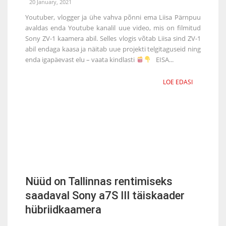
20 January, 2021
Youtuber, vlogger ja ühe vahva põnni ema Liisa Pärnpuu
avaldas enda Youtube kanalil uue video, mis on filmitud
Sony ZV-1 kaamera abil. Selles vlogis võtab Liisa sind ZV-1
abil endaga kaasa ja näitab uue projekti telgitaguseid ning
enda igapäevast elu – vaata kindlasti
EISA...
LOE EDASI
Nüüd on Tallinnas rentimiseks
saadaval Sony a7S III täiskaader
hübriidkaamera