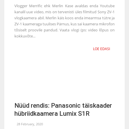
Vlogger Merrific ehk Merlin Kase avaldas enda Youtube
kanalil uue video, mis on tervenisti üles filmitud Sony ZV-1
vlogkaamera abil. Merlin käis koos enda imearmsa tütre ja
ZV-1 kaameraga tuulises Pärnus, kus sai kaamera mikrofon
tõsiselt proovile pandud. Vaata vlogi (ps: video lõpus on
kokkuvõte...
LOE EDASI
Nüüd rendis: Panasonic täiskaader
hübriidkaamera Lumix S1R
28 February, 2020