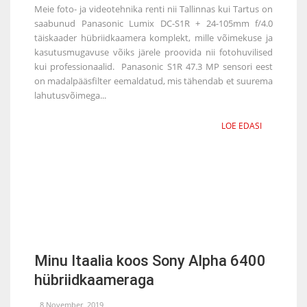
Meie foto- ja videotehnika renti nii Tallinnas kui Tartus on
saabunud Panasonic Lumix DC-S1R + 24-105mm f/4.0
täiskaader hübriidkaamera komplekt, mille võimekuse ja
kasutusmugavuse võiks järele proovida nii fotohuvilised
kui professionaalid. Panasonic S1R 47.3 MP sensori eest
on madalpääsfilter eemaldatud, mis tähendab et suurema
lahutusvõimega...
LOE EDASI
Minu Itaalia koos Sony Alpha 6400
hübriidkaameraga
8 November, 2019