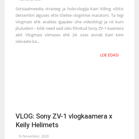
Sotsiaalmeedia strateeg ja hobi-vlogija Kairi Killing võttis
detsembri alguses ette tõelise vlogimise maratoni. Ta tegi
vlogmasi ehk avaldas igapäev ühe videoblogi ja nii kuni
jõuludeni – kõik need said üles filmitud Sony ZV-1 kaamera
abil. Vlogmasi viimases ehk 24. osas annab Kairi kiire
ülevaate ka...
LOE EDASI
VLOG: Sony ZV-1 vlogkaamera x
Keily Helimets
16 November, 2020