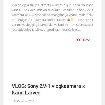
Videoblogija Keily Helimets avaldas hiljuti enda Youtube
kanalil uue video, mis on täielikult üles filmitud Sony ZV-1
kaamera abil. Klõpsa video mängima ja vaata, mida Keily
muuhulgas ka kaamera kohta rääkis
EISA poolt
parimaks vlogging kaameraks valitud ZV-1 on spetsiaalselt
just videoblogijatele suunatud kaamera. Selleks...
LOE EDASI
VLOG: Sony ZV-1 vlogkaamera x
Karin Larven
26 October, 2020