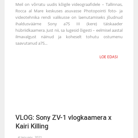
Meil on võrratu uudis kõigile videograafidele – Tallinnas,
Rocca al Mare keskuses asuvasse Photopointi foto- ja
videotehnika rendi valikusse on laenutamiseks jõudnud
ihaldusväärne Sony a7S III (kere) täiskaader
hübriidkaamera. Just nii, sa lugesid õigesti – eelmisel aastal
ilmavalgust näinud ja koheselt tohutu ostumenu
saavutanud a7S...
LOE EDASI
VLOG: Sony ZV-1 vlogkaamera x
Kairi Killing
4 January, 2021