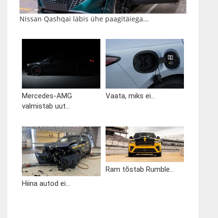
Nissan Qashqai läbis ühe paagitäiega...
Mercedes-AMG
Vaata, miks ei...
valmistab uut...
Ram tõstab Rumble...
Hiina autod ei...