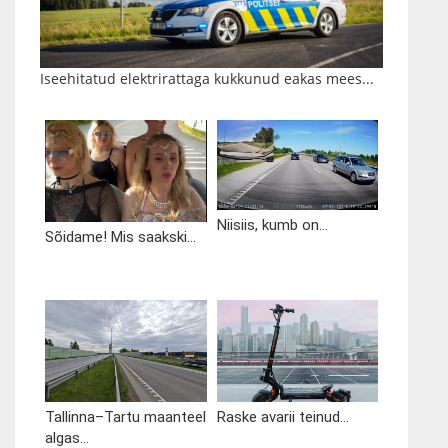
Iseehitatud elektrirattaga kukkunud eakas mees...
Niisiis, kumb on...
Sõidame! Mis saakski...
Tallinna–Tartu maanteel
Raske avarii teinud...
algas...