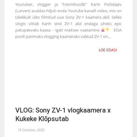
Youtuber, vlogger ja “trennihoolik” Karin Požidajev
(Larven) avaldas hiljuti enda Youtube kanalil video, mis on
täielikult üles filmitud uue Sony ZV-1 kaamera abil. Selles
vlogis võtab Karin sind ZV-1 abil endaga üheks epic
patupäevaks kaasa – igati maitsev vaatamine
EISA
poolt parimaks vlogging kaameraks valitud ZV-1 on...
LOE EDASI
VLOG: Sony ZV-1 vlogkaamera x
Kukeke Klõpsutab
15 October, 2020