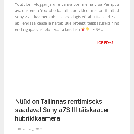
Youtuber, vlogger ja ühe vahva põnni ema Liisa Pärnpuu
avaldas enda Youtube kanalil uue video, mis on filmitud
Sony ZV-1 kaamera abil. Selles vlogis võtab Liisa sind ZV-1
abil endaga kaasa ja näitab uue projekti telgitaguseid ning
enda igapäevast elu – vaata kindlasti
EISA...
LOE EDASI
Nüüd on Tallinnas rentimiseks
saadaval Sony a7S III täiskaader
hübriidkaamera
19 January, 2021