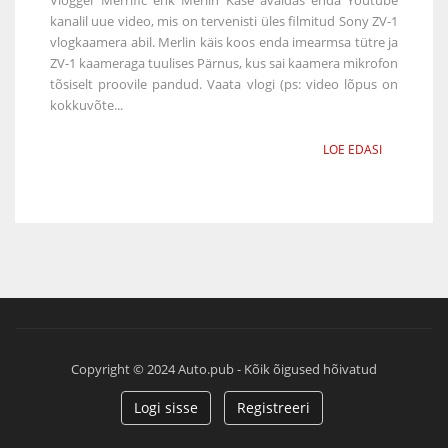
kanalil uue video, mis on tervenisti üles filmitud Sony ZV-1
vlogkaamera abil. Merlin käis koos enda imearmsa tütre ja
ZV-1 kaameraga tuulises Pärnus, kus sai kaamera mikrofon
tõsiselt proovile pandud. Vaata vlogi (ps: video lõpus on
kokkuvõte...
LOE EDASI
Copyright © 2024 Auto.pub - Kõik õigused hõivatud
Logi sisse
Registreeri