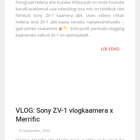
Fotograaf Helena ehk Kukeke Klõpsutab on enda Youtube
kanalil avaldanud uue videoblogi osa, mis on täielikult üles
filmitud Sony ZV-1 kaamera abil. Uues videos võtab
Helena sind ZV-1 abil kaasa terveks nädalavahetuseks –
igati põnev vaatamine
EISA poolt parimaks vlogging
kaameraks valitud ZV-1 on spetsiaalselt...
LOE EDASI
VLOG: Sony ZV-1 vlogkaamera x
Merrific
15 September, 2020
Vlogger Merrific ehk Merlin Kase avaldas enda Youtube