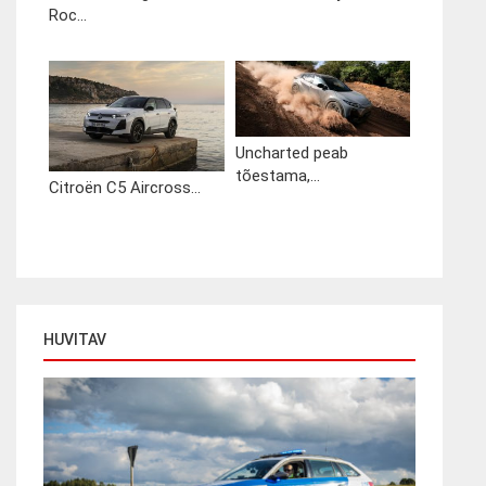
Roc...
Uncharted peab
tõestama,...
Citroën C5 Aircross...
HUVITAV