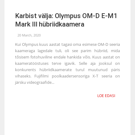
Karbist välja: Olympus OM-D E-M1
Mark III hübriidkaamera
20 March, 2020
Kui Olympus kuus aastat tagasi oma esimese OM-D seeria
kaameraga lagedale tuli, oli see parim hübriid, mida
tõsisem fotohuviline endale hankida võis. Kuus aastat on
kaameratööstuses terve igavik. Selle aja jooksul on
konkurents hübriidkaamerate turul muutunud päris
vihaseks. Fujifilmi poolkaadersensoriga X-T seeria on
järsku videograafide...
LOE EDASI