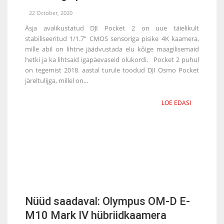
22 October, 2020
Äsja avalikustatud DJI Pocket 2 on uue täielikult
stabiliseeritud 1/1.7” CMOS sensoriga pisike 4K kaamera,
mille abil on lihtne jäädvustada elu kõige maagilisemaid
hetki ja ka lihtsaid igapäevaseid olukordi. Pocket 2 puhul
on tegemist 2018. aastal turule toodud DJI Osmo Pocket
järeltulijga, millel on...
LOE EDASI
Nüüd saadaval: Olympus OM-D E-
M10 Mark IV hübriidkaamera