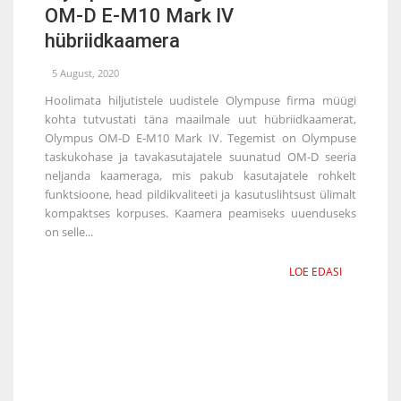
OM-D E‑M10 Mark IV
hübriidkaamera
5 August, 2020
Hoolimata hiljutistele uudistele Olympuse firma müügi
kohta tutvustati täna maailmale uut hübriidkaamerat,
Olympus OM-D E‑M10 Mark IV. Tegemist on Olympuse
taskukohase ja tavakasutajatele suunatud OM-D seeria
neljanda kaameraga, mis pakub kasutajatele rohkelt
funktsioone, head pildikvaliteeti ja kasutuslihtsust ülimalt
kompaktses korpuses. Kaamera peamiseks uuenduseks
on selle...
LOE EDASI