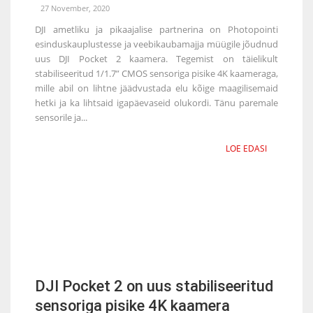
27 November, 2020
DJI ametliku ja pikaajalise partnerina on Photopointi
esinduskauplustesse ja veebikaubamajja müügile jõudnud
uus DJI Pocket 2 kaamera. Tegemist on täielikult
stabiliseeritud 1/1.7” CMOS sensoriga pisike 4K kaameraga,
mille abil on lihtne jäädvustada elu kõige maagilisemaid
hetki ja ka lihtsaid igapäevaseid olukordi. Tänu paremale
sensorile ja...
LOE EDASI
DJI Pocket 2 on uus stabiliseeritud
sensoriga pisike 4K kaamera