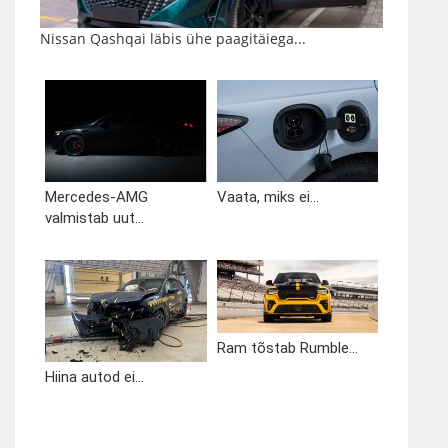
Nissan Qashqai läbis ühe paagitäiega...
Mercedes-AMG
Vaata, miks ei...
valmistab uut...
Ram tõstab Rumble...
Hiina autod ei...