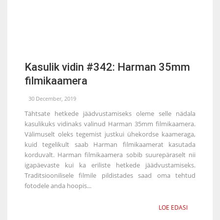
Kasulik vidin #342: Harman 35mm
filmikaamera
30 December, 2019
Tähtsate hetkede jäädvustamiseks oleme selle nädala
kasulikuks vidinaks valinud Harman 35mm filmikaamera.
Välimuselt oleks tegemist justkui ühekordse kaameraga,
kuid tegelikult saab Harman filmikaamerat kasutada
korduvalt. Harman filmikaamera sobib suurepäraselt nii
igapäevaste kui ka eriliste hetkede jäädvustamiseks.
Traditsioonilisele filmile pildistades saad oma tehtud
fotodele anda hoopis...
LOE EDASI