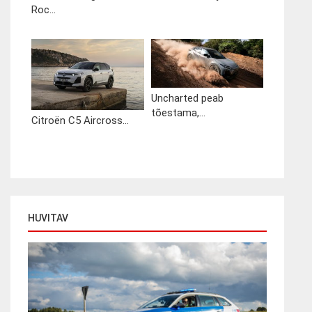
Roc...
Uncharted peab
tõestama,...
Citroën C5 Aircross...
HUVITAV