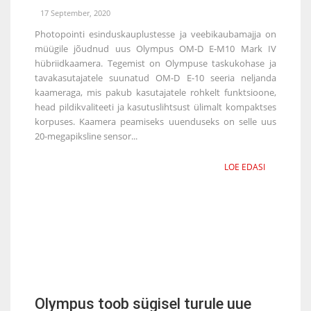
17 September, 2020
Photopointi esinduskauplustesse ja veebikaubamajja on
müügile jõudnud uus Olympus OM-D E‑M10 Mark IV
hübriidkaamera. Tegemist on Olympuse taskukohase ja
tavakasutajatele suunatud OM-D E-10 seeria neljanda
kaameraga, mis pakub kasutajatele rohkelt funktsioone,
head pildikvaliteeti ja kasutuslihtsust ülimalt kompaktses
korpuses. Kaamera peamiseks uuenduseks on selle uus
20-megapiksline sensor...
LOE EDASI
Olympus toob sügisel turule uue