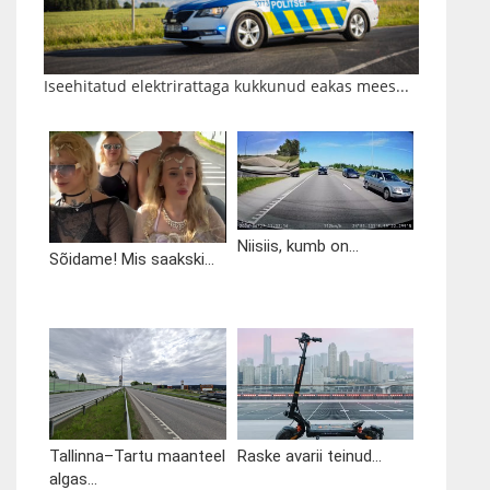
Iseehitatud elektrirattaga kukkunud eakas mees...
Niisiis, kumb on...
Sõidame! Mis saakski...
Tallinna–Tartu maanteel
Raske avarii teinud...
algas...