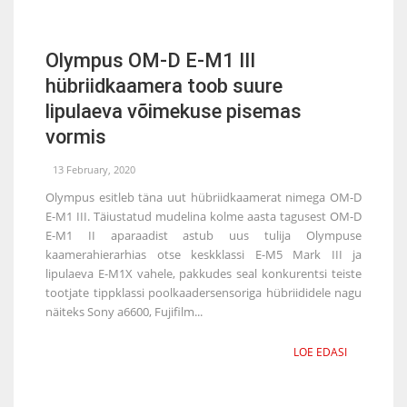
Olympus OM-D E-M1 III
hübriidkaamera toob suure
lipulaeva võimekuse pisemas
vormis
13 February, 2020
Olympus esitleb täna uut hübriidkaamerat nimega OM-D
E-M1 III. Täiustatud mudelina kolme aasta tagusest OM-D
E-M1 II aparaadist astub uus tulija Olympuse
kaamerahierarhias otse keskklassi E-M5 Mark III ja
lipulaeva E-M1X vahele, pakkudes seal konkurentsi teiste
tootjate tippklassi poolkaadersensoriga hübriididele nagu
näiteks Sony a6600, Fujifilm...
LOE EDASI