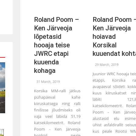
Roland Poom –
Roland Poom 
Ken Järveoja
Ken Järveoja
lõpetasid
hoiavad
hooaja teise
Korsikal
JWRC etapi
kuuendat koht
kuuenda
29 March, 2019
kohaga
Juunior WRC hooaja tei
etappi, Korsika ral
31 March, 2019
avapäeval sõideti kok
Korsika MM-ralli jätkus
kuus kiiruskatset ni
pühapäeval kahe
läbiti 121,8
kiiruskatsega ning ralli
katsekilomeetrit. Rola
finišisse jõudmiseks oli
Poom - Ken Järveo
vaja veel läbida 51,19
alustasid elu esime
katsekilomeetrit. Roland
ühist asfaldirallit seisus
Poom - Ken Järveoja
kus peale Rootsi M
hoidsid peale