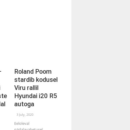
–
Roland Poom
stardib kodusel
i
Viru rallil
ste
Hyundai i20 R5
al
autoga
3 July, 2020
Eeloleval
nädalavahetusel