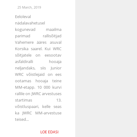
25 March, 2019
Eeloleval
nädalavahetusel
kogunevad maailma
parimad rallisõitjad
Vahemere ääres asuval
Korsika saarel. Kui WRC
sõitjatele on eesootav
asfaldiralli hooaja
neljandaks, siis Junior
WRC võistlejaid on ees
ootamas hooaja teine
MM-etapp. 10 000 kurvi
rallile on JWRC arvestuses
startimas 13.
võistluspaari, kelle seas
ka JWRC MM-arvestuse
teised...
LOE EDASI