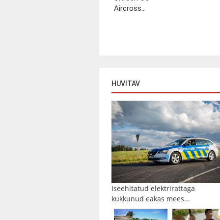
Aircross...
HUVITAV
Iseehitatud elektrirattaga
kukkunud eakas mees...