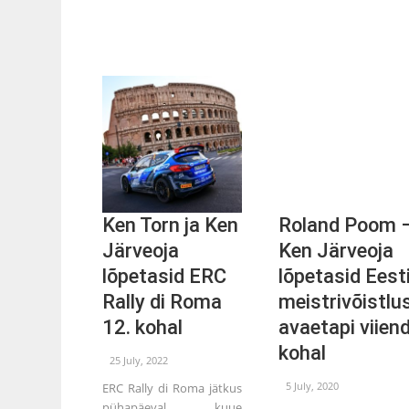
Ken Torn ja Ken
Roland Poom 
Järveoja
Ken Järveoja
lõpetasid ERC
lõpetasid Eest
Rally di Roma
meistrivõistlu
12. kohal
avaetapi viiend
kohal
25 July, 2022
5 July, 2020
ERC Rally di Roma jätkus
pühapäeval kuue