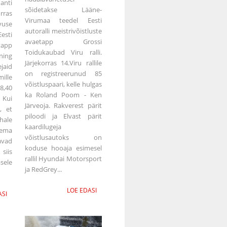
anti
sõidetakse Lääne-
rras
Virumaa teedel Eesti
vuse
autoralli meistrivõistluste
ti
avaetapp Grossi
tapp
Toidukaubad Viru ralli.
ning
Järjekorras 14.Viru rallile
jaid
on registreerunud 85
ille
võistluspaari, kelle hulgas
,40
ka Roland Poom - Ken
Kui
Järveoja. Rakverest pärit
, et
piloodi ja Elvast pärit
hale
kaardilugeja
ema
võistlusautoks on
avad
koduse hooaja esimesel
iis
rallil Hyundai Motorsport
ele
ja RedGrey...
LOE EDASI
ASI