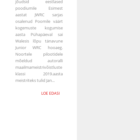
jõudsid eestlased
poodiumile Esimest
aastat JWRC sarjas
osalenud Poomile väärt
kogemuste kogumise
aasta Pühapäeval sai
Walesis lõpu tänavune
Junior WRC hooaeg.
Noortele pilootidele
mõeldud autoralli
maailmameistrivõistluste
klassi 2019.aasta
meistriteks tulid Jan...
LOE EDASI