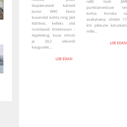
rallit hoiti JWR
laupäevaseid katseid
punktiarvestuse tei
Junior WRC klassi
kohta. Korsika ral
kuuendat kohta ning jäid
avakatsena sõideti 17
liidritest, kelleks olid
km pikkune kiiruskats
rootslased Kristensson -
mille...
Appleskog, kuue minuti
ja 20,2 sekundi
LOE EDASI
kaugusele....
LOE EDASI