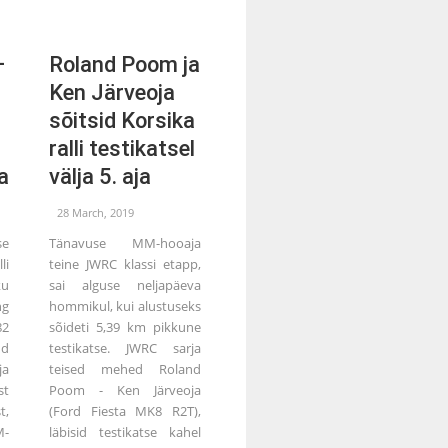
–
Roland Poom ja
Ken Järveoja
sõitsid Korsika
ralli testikatsel
a
välja 5. aja
28 March, 2019
se
Tänavuse MM-hooaja
li
teine JWRC klassi etapp,
ku
sai alguse neljapäeva
ng
hommikul, kui alustuseks
2
sõideti 5,39 km pikkune
nd
testikatse. JWRC sarja
ja
teised mehed Roland
st
Poom - Ken Järveoja
t,
(Ford Fiesta MK8 R2T),
M-
läbisid testikatse kahel