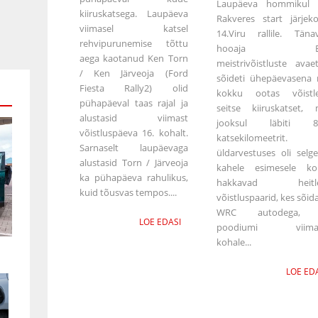
Laupäeva hommikul 
kiiruskatsega. Laupäeva
Rakveres start järjeko
viimasel katsel
14.Viru rallile. Täna
rehvipurunemise tõttu
hooaja Ees
aega kaotanud Ken Torn
meistrivõistluste avae
/ Ken Järveoja (Ford
sõideti ühepäevasena 
Fiesta Rally2) olid
kokku ootas võistle
pühapäeval taas rajal ja
seitse kiiruskatset, m
alustasid viimast
jooksul läbiti 88
võistluspäeva 16. kohalt.
katsekilomeetrit. 
Sarnaselt laupäevaga
üldarvestuses oli selge
alustasid Torn / Järveoja
kahele esimesele ko
ka pühapäeva rahulikus,
hakkavad heitl
kuid tõusvas tempos....
võistluspaarid, kes sõid
WRC autodega, s
LOE EDASI
poodiumi viimas
kohale...
LOE ED