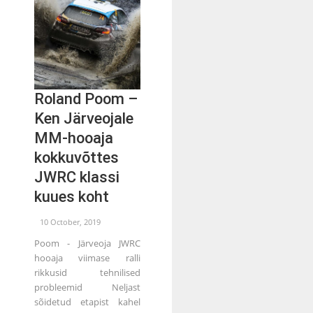
Roland Poom –
Ken Järveojale
MM-hooaja
kokkuvõttes
JWRC klassi
kuues koht
10 October, 2019
Poom - Järveoja JWRC
hooaja viimase ralli
rikkusid tehnilised
probleemid Neljast
sõidetud etapist kahel