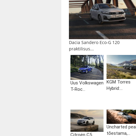
Dacia Sandero Eco-G 120
praktilisus...
KGM Torres
Uus Volkswagen
Hybrid:...
T-Roc...
Uncharted pea
tõestama,...
Citroën C5