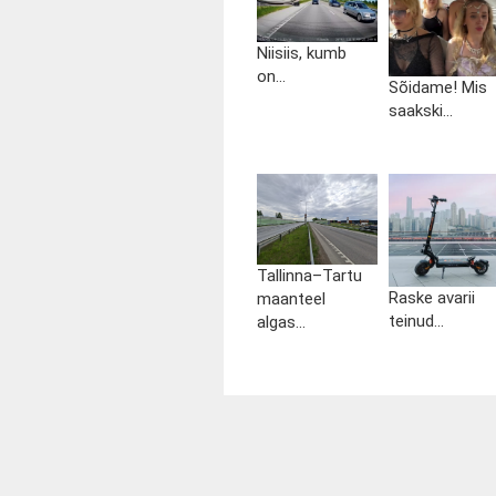
Niisiis, kumb
on...
Sõidame! Mis
saakski...
Tallinna–Tartu
Raske avarii
maanteel
teinud...
algas...