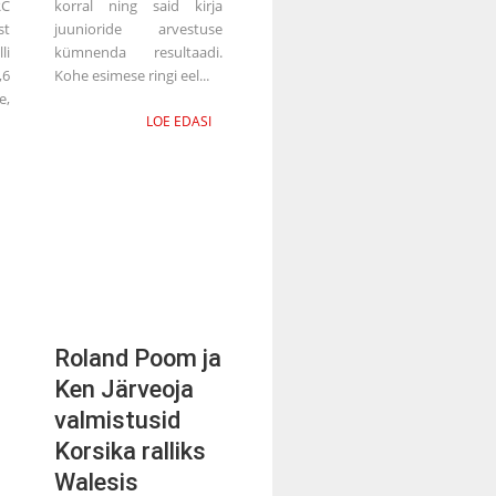
C
korral ning said kirja
st
juunioride arvestuse
li
kümnenda resultaadi.
,6
Kohe esimese ringi eel...
e,
LOE EDASI
Roland Poom ja
Ken Järveoja
valmistusid
Korsika ralliks
Walesis