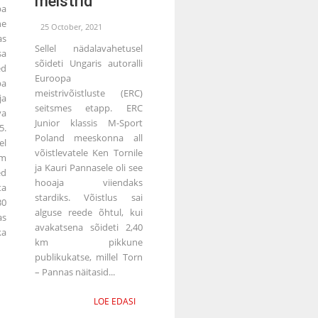
meistrid
a
ne
25 October, 2021
as
Sellel nädalavahetusel
sa
sõideti Ungaris autoralli
ed
Euroopa
pa
meistrivõistluste (ERC)
ja
seitsmes etapp. ERC
va
Junior klassis M-Sport
5.
Poland meeskonna all
el
võistlevatele Ken Tornile
am
ja Kauri Pannasele oli see
d
hooaja viiendaks
ta
stardiks. Võistlus sai
30
alguse reede õhtul, kui
as
avakatsena sõideti 2,40
a
km pikkune
publikukatse, millel Torn
– Pannas näitasid...
LOE EDASI