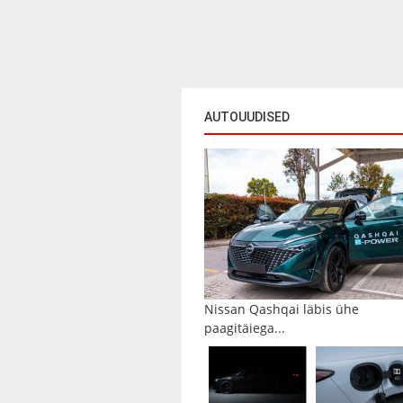
AUTOUUDISED
Nissan Qashqai läbis ühe
paagitäiega...