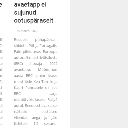
e
avaetapp ei
sujunud
ootuspäraselt
14 March, 2022
i
Reedest pühapäevani
C)
sõideti Põhja-Portugalis,
li
Fafe piirkonnas Euroopa
ai
autoralli meistrivõistluste
se
(ERC) hooaja 2022
l.
avaetapp. Möödunud
as
aasta ERC Junior klassi
2)
meistritele Ken Tornile ja
t
Kauri Pannasele oli see
lt
ERC sarja
li
debüütvõistluseks Rally2
di
autol. Reedesel avakatsel
al
näitasid eestlased
al
viiendat aega ja jäid
a
liidritest 1,2 sekundi