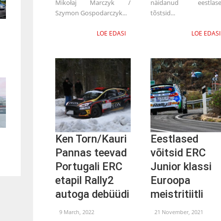
Mikołaj Marczyk /
näidanud eestlas
Szymon Gospodarczyk...
tõstsid...
LOE EDASI
LOE EDASI
Ken Torn/Kauri
Eestlased
Pannas teevad
võitsid ERC
Portugali ERC
Junior klassi
etapil Rally2
Euroopa
autoga debüüdi
meistritiitli
9 March, 2022
21 November, 2021