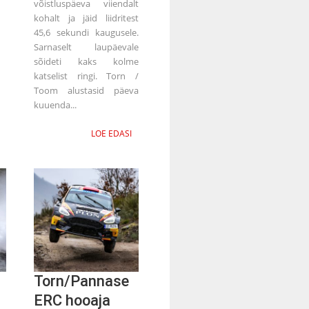
võistluspäeva viiendalt
kohalt ja jäid liidritest
45,6 sekundi kaugusele.
Sarnaselt laupäevale
sõideti kaks kolme
katselist ringi. Torn /
Toom alustasid päeva
kuuenda...
LOE EDASI
Torn/Pannase
ERC hooaja