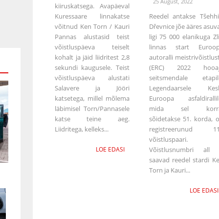
25 August, 2022
kiiruskatsega. Avapäeval
Kuressaare linnakatse
Reedel antakse Tšehhi
võitnud Ken Torn / Kauri
Dřevnice jõe ääres asuv
Pannas alustasid teist
ligi 75 000 elanikuga Zl
võistluspäeva teiselt
linnas start Euroo
kohalt ja jäid liidritest 2,8
autoralli meistrivõistlus
sekundi kaugusele. Teist
(ERC) 2022 hooaj
võistluspäeva alustati
seitsmendale etapil
Salavere ja Jööri
Legendaarsele Kes
katsetega, millel mõlema
Euroopa asfaldirallil
läbimisel Torn/Pannasele
mida sel korra
katse teine aeg.
sõidetakse 51. korda, 
Liidritega, kelleks...
registreerunud 1
võistluspaari.
LOE EDASI
Võistlusnumbri all
saavad reedel stardi K
Torn ja Kauri...
LOE EDASI