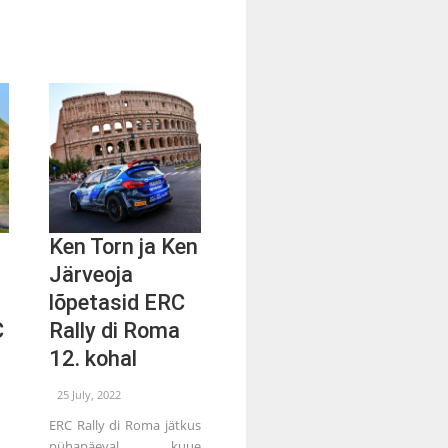
Ken Torn ja Ken
Järveoja
lõpetasid ERC
C
Rally di Roma
12. kohal
25 July, 2022
ERC Rally di Roma jätkus
pühapäeval kuue