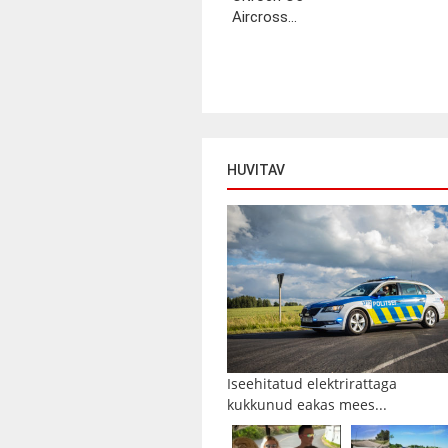
Aircross...
HUVITAV
Iseehitatud elektrirattaga
kukkunud eakas mees...