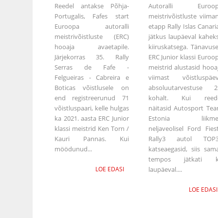
Reedel antakse Põhja-
Autoralli Euroop
Portugalis, Fafes start
meistrivõistluste viima
Euroopa autoralli
etapp Rally Islas Canari
meistrivõistluste (ERC)
jätkus laupäeval kahek
hooaja avaetapile.
kiiruskatsega. Tänavus
Järjekorras 35. Rally
ERC Junior klassi Euroo
Serras de Fafe -
meistrid alustasid hooa
Felgueiras - Cabreira e
viimast võistluspäe
Boticas võistlusele on
absoluutarvestuse 2
end registreerunud 71
kohalt. Kui reed
võistluspaari, kelle hulgas
näitasid Autosport Te
ka 2021. aasta ERC Junior
Estonia liikme
klassi meistrid Ken Torn /
neljaveolisel Ford Fies
Kauri Pannas. Kui
Rally3 autol TOP
möödunud...
katseaegasid, siis sam
tempos jätkati k
LOE EDASI
laupäeval....
LOE EDASI