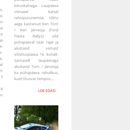
kiiruskatsega. Laupäeva
s,
viimasel katsel
as
rehvipurunemise tõttu
in
aega kaotanud Ken Torn
pa
/ Ken Järveoja (Ford
te
Fiesta Rally2) olid
a
pühapäeval taas rajal ja
e.
alustasid viimast
k-
võistluspäeva 16. kohalt.
e,
Sarnaselt laupäevaga
l
alustasid Torn / Järveoja
on
ka pühapäeva rahulikus,
13
kuid tõusvas tempos....
 8
LOE EDASI
en