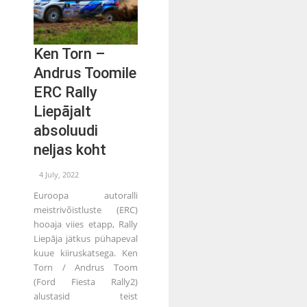
Ken Torn –
Andrus Toomile
ERC Rally
Liepājalt
absoluudi
neljas koht
4 July, 2022
Euroopa autoralli
meistrivõistluste (ERC)
hooaja viies etapp, Rally
Liepāja jätkus pühapeval
kuue kiiruskatsega. Ken
Torn / Andrus Toom
(Ford Fiesta Rally2)
alustasid teist