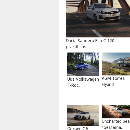
Dacia Sandero Eco-G 120
praktilisus...
KGM Torres
Uus Volkswagen
Hybrid:...
T-Roc...
Uncharted pea
tõestama,...
Citroën C5