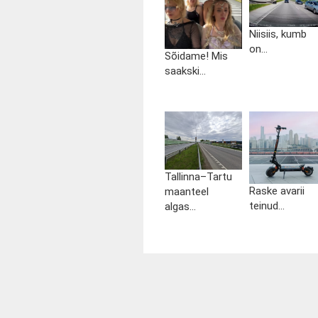
Niisiis, kumb
on...
Sõidame! Mis
saakski...
Tallinna–Tartu
Raske avarii
maanteel
teinud...
algas...