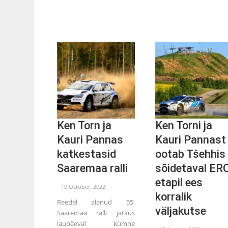
Ken Torn ja
Ken Torni ja
Kauri Pannas
Kauri Pannast
katkestasid
ootab Tšehhis
Saaremaa ralli
sõidetaval ER
etapil ees
10 October, 2022
korralik
Reedel alanud 55.
väljakutse
Saaremaa ralli jätkus
laupäeval kümne