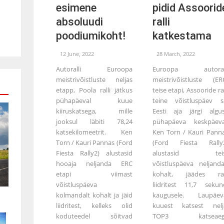
esimene
pidid Assoorid
absoluudi
ralli
poodiumikoht!
katkestama
12 June, 2022
28 March, 2022
Autoralli Euroopa
Euroopa autorall
meistrivõistluste neljas
meistrivõistluste (ER
etapp, Poola ralli jätkus
teise etapi, Assooride ral
pühapäeval kuue
teine võistluspäev s
kiiruskatsega, mille
Eesti aja järgi algu
jooksul läbiti 78,24
pühapäeva keskpäeva
katsekilomeetrit. Ken
Ken Torn / Kauri Pann
Torn / Kauri Pannas (Ford
(Ford Fiesta Rally
Fiesta Rally2) alustasid
alustasid teis
hooaja neljanda ERC
võistluspäeva neljanda
etapi viimast
kohalt, jäädes ral
võistluspäeva
liidritest 11,7 sekun
kolmandalt kohalt ja jäid
kaugusele. Laupäev
liidritest, kelleks olid
kuuest katsest nelj
koduteedel sõitvad
TOP3 katseaeg