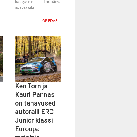
ed
kaugusele. Laupäeva
avakatsele...
LOE EDASI
Ken Torn ja
Kauri Pannas
on tänavused
autoralli ERC
Junior klassi
Euroopa