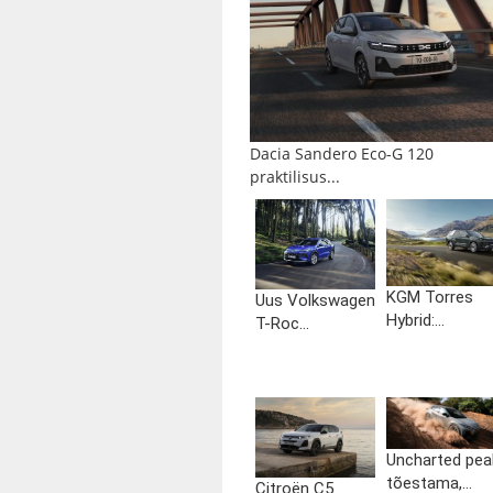
Dacia Sandero Eco-G 120
praktilisus...
KGM Torres
Uus Volkswagen
Hybrid:...
T-Roc...
Uncharted pea
tõestama,...
Citroën C5