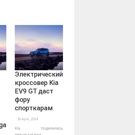
Электрический
кроссовер Kia
EV9 GT даст
фору
спорткарам
30 April, 2024
ga
Kia поделилась
результатами