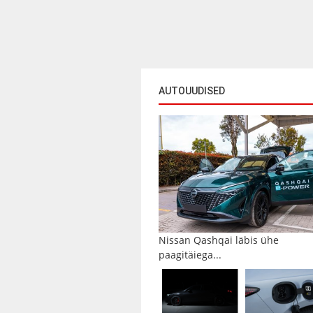
AUTOUUDISED
Nissan Qashqai läbis ühe
paagitäiega...