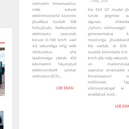
2 May, 2024
võimsaim linnamaastur,
mille kahest
Kia EV9 GT mudel jõ
elektrimootorist koosnev
turule järgmise aa
jõuallikas toodab 508
alguses, uhkelda
hobujõudu. Nelikveoline
„tohutu võimsusega“,
elektriauto saavutab
genereeritakse k
kiiruse 0–100 km/h vaid
mootoriga jõuülekand
4,6 sekundiga ning selle
Kia väidab, et EV9
sõiduulatus ühe
suudab kiirendada 0-st
laadimisega ületab 450
km/h alla nelja sekundi,
kilomeetrit. Täiustatud
on märkimisvää
elektrooniliselt juhitav
saavutus arvestades s
vedrustus (ECS)...
linnamaasturi su
mõõtmeid. Täp
LOE EDASI
võimsusnäitajat ei 
avaldatud, kuid...
LOE EDA