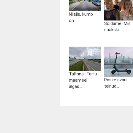
Niisiis, kumb
on...
Sõidame! Mis
saakski...
Tallinna–Tartu
Raske avarii
maanteel
teinud...
algas...