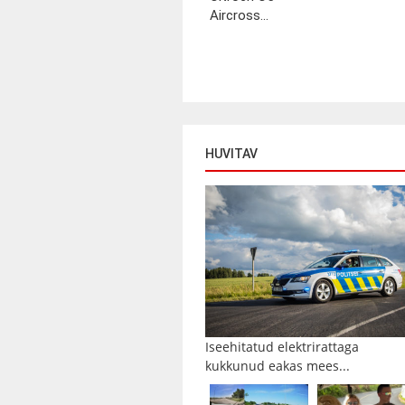
Aircross...
HUVITAV
Iseehitatud elektrirattaga
kukkunud eakas mees...