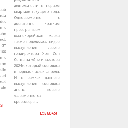
деятельности в первом
uab
квартале текущего года.
sta
Одновременно с
des
достаточно кратким
 mis
пресс-релизом
ahe
южнокорейская марка
est.
также поделилась видео
 GT
выступления своего
 100
гендиректора Хон Сон
 mis
Сонга на «Дне инвестора
rne
2024», который состоялся
elle
в первых числах апреля.
uri
И в рамках данного
set
выступления состоялся
ole
анонс нового
«заряженного»
кроссовера....
SI
LOE EDASI