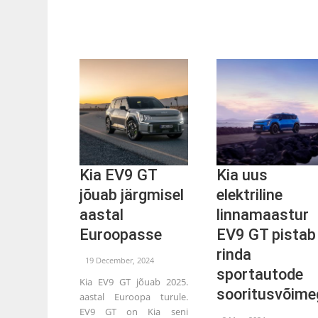
Kia EV9 GT
Kia uus
jõuab järgmisel
elektriline
aastal
linnamaastur
Euroopasse
EV9 GT pistab
rinda
19 December, 2024
sportautode
Kia EV9 GT jõuab 2025.
sooritusvõime
aastal Euroopa turule.
EV9 GT on Kia seni