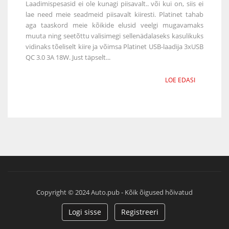
Laadimispesasid ei ole kunagi piisavalt.. või kui on, siis ei
lae need meie seadmeid piisavalt kiiresti. Platinet tahab
aga taaskord meie kõikide elusid veelgi mugavamaks
muuta ning seetõttu valisimegi sellenädalaseks kasulikuks
vidinaks tõeliselt kiire ja võimsa Platinet USB-laadija 3xUSB
QC 3.0 3A 18W. Just täpselt...
LOE EDASI
Copyright © 2024 Auto.pub - Kõik õigused hõivatud
Logi sisse
Registreeri