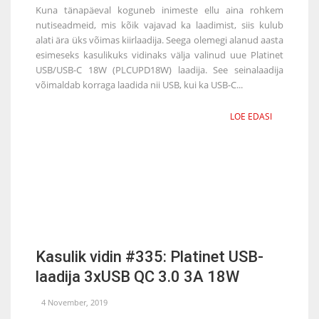
Kuna tänapäeval koguneb inimeste ellu aina rohkem
nutiseadmeid, mis kõik vajavad ka laadimist, siis kulub
alati ära üks võimas kiirlaadija. Seega olemegi alanud aasta
esimeseks kasulikuks vidinaks välja valinud uue Platinet
USB/USB-C 18W (PLCUPD18W) laadija. See seinalaadija
võimaldab korraga laadida nii USB, kui ka USB-C...
LOE EDASI
Kasulik vidin #335: Platinet USB-
laadija 3xUSB QC 3.0 3A 18W
4 November, 2019