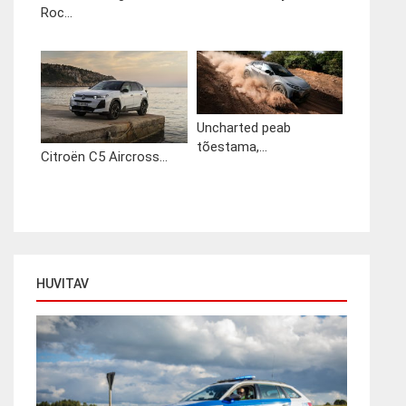
Roc...
Uncharted peab
tõestama,...
Citroën C5 Aircross...
HUVITAV