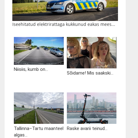
Iseehitatud elektrirattaga kukkunud eakas mees...
Niisiis, kumb on...
Sõidame! Mis saakski...
Tallinna–Tartu maanteel
Raske avarii teinud...
algas...