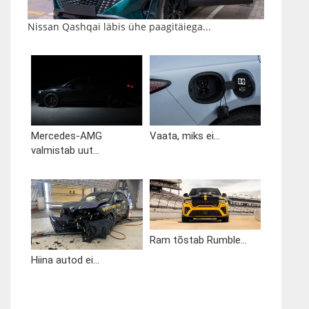
Nissan Qashqai läbis ühe paagitäiega...
Mercedes-AMG
Vaata, miks ei...
valmistab uut...
Ram tõstab Rumble...
Hiina autod ei...