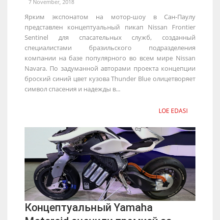
7 November, 2018
Ярким экспонатом на мотор-шоу в Сан-Паулу
представлен концептуальный пикап Nissan Frontier
Sentinel для спасательных служб, созданный
специалистами бразильского подразделения
компании на базе популярного во всем мире Nissan
Navara. По задуманной авторами проекта концепции
броский синий цвет кузова Thunder Blue олицетворяет
символ спасения и надежды в...
LOE EDASI
Концептуальный Yamaha