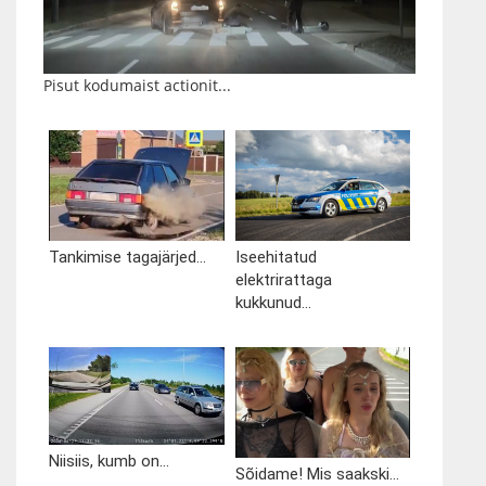
Pisut kodumaist actionit...
Tankimise tagajärjed...
Iseehitatud
elektrirattaga
kukkunud...
Niisiis, kumb on...
Sõidame! Mis saakski...