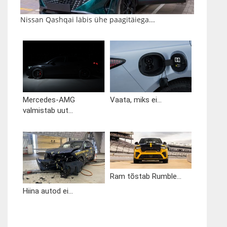
Nissan Qashqai läbis ühe paagitäiega...
Mercedes-AMG
Vaata, miks ei...
valmistab uut...
Ram tõstab Rumble...
Hiina autod ei...