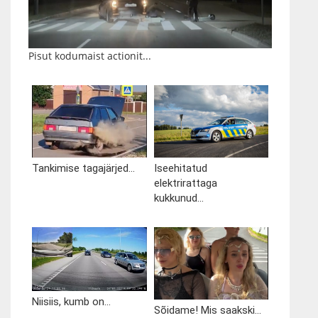
Pisut kodumaist actionit...
Tankimise tagajärjed...
Iseehitatud
elektrirattaga
kukkunud...
Niisiis, kumb on...
Sõidame! Mis saakski...