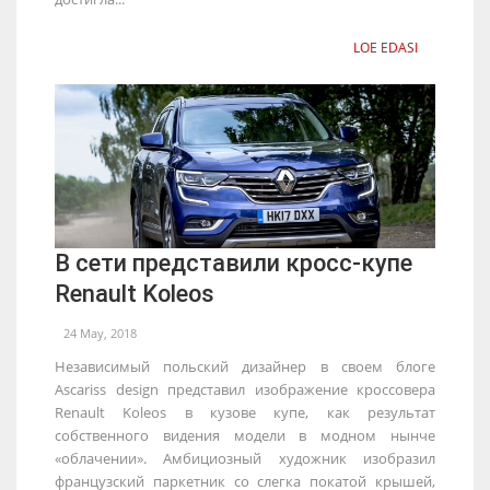
LOE EDASI
В сети представили кросс-купе
Renault Koleos
24 May, 2018
Независимый польский дизайнер в своем блоге
Ascariss design представил изображение кроссовера
Renault Koleos в кузове купе, как результат
собственного видения модели в модном нынче
«облачении». Амбициозный художник изобразил
французский паркетник со слегка покатой крышей,