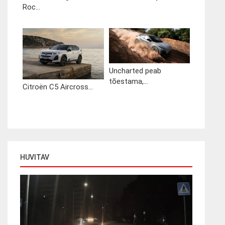
Roc...
Uncharted peab
tõestama,...
Citroën C5 Aircross...
HUVITAV