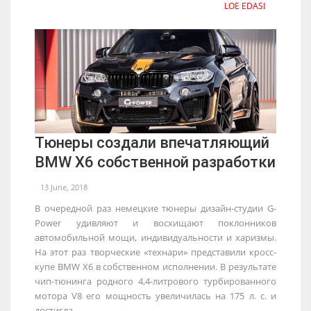
LOE EDASI
Тюнеры создали впечатляющий
BMW X6 собственной разработки
13 June, 2018
В очередной раз немецкие тюнеры дизайн-студии G-
Power удивляют и восхищают поклонников
автомобильной мощи, индивидуальности и харизмы.
На этот раз творческие «технари» представили кросс-
купе BMW X6 в собственном исполнении. В результате
чип-тюнинга родного 4,4-литрового турбированного
мотора V8 его мощность увеличилась на 175 л. с. и
достигла...