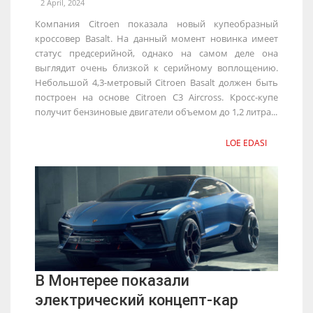
2 April, 2024
Компания Citroen показала новый купеобразный
кроссовер Basalt. На данный момент новинка имеет
статус предсерийной, однако на самом деле она
выглядит очень близкой к серийному воплощению.
Небольшой 4,3-метровый Citroen Basalt должен быть
построен на основе Citroen С3 Aircross. Кросс-купе
получит бензиновые двигатели объемом до 1,2 литра...
LOE EDASI
В Монтерее показали
электрический концепт-кар