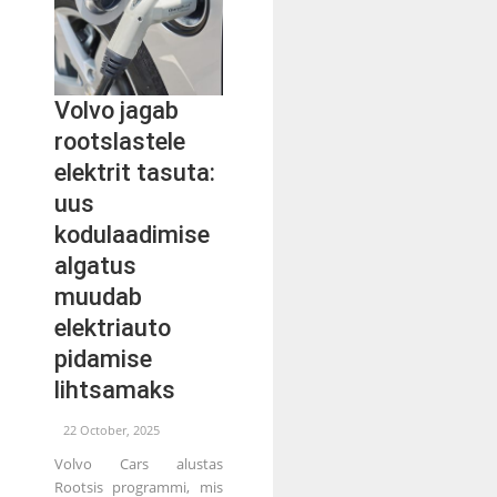
Volvo jagab
rootslastele
elektrit tasuta:
uus
kodulaadimise
algatus
muudab
elektriauto
pidamise
lihtsamaks
22 October, 2025
Volvo Cars alustas
Rootsis programmi, mis