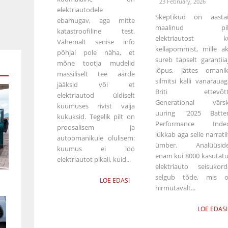
23 February, 2026
elektriautodele
Skeptikud on aasta
ebamugav, aga mitte
maalinud pilt
katastroofiline test.
elektriautost ku
Vähemalt senise info
kellapommist, mille a
põhjal pole näha, et
sureb täpselt garantiia
mõne tootja mudelid
lõpus, jättes omani
massiliselt tee äärde
silmitsi kalli vanarauag
jääksid või et
Briti ettevõtt
elektriautod üldiselt
Generational värs
kuumuses rivist välja
uuring "2025 Batte
kukuksid. Tegelik pilt on
Performance Inde
proosalisem ja
lükkab aga selle narratii
autoomanikule olulisem:
ümber. Analüüsid
kuumus ei löö
enam kui 8000 kasutat
elektriautot pikali, kuid...
elektriauto seisukord
selgub tõde, mis 
LOE EDASI
hirmutavalt...
LOE EDASI