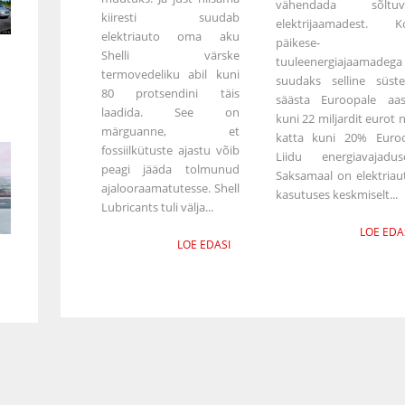
vähendada sõltuv
kiiresti suudab
elektrijaamadest. K
elektriauto oma aku
päikese- 
Shelli värske
tuuleenergiajaamadega
termovedeliku abil kuni
suudaks selline süst
80 protsendini täis
säästa Euroopale aas
laadida. See on
kuni 22 miljardit eurot 
märguanne, et
katta kuni 20% Euro
fossiilkütuste ajastu võib
Liidu energiavajaduse
peagi jääda tolmunud
Saksamaal on elektriau
ajalooraamatutesse. Shell
kasutuses keskmiselt...
Lubricants tuli välja...
LOE EDA
LOE EDASI