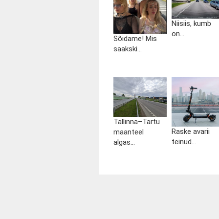
Niisiis, kumb
on...
Sõidame! Mis
saakski...
Tallinna–Tartu
Raske avarii
maanteel
teinud...
algas...