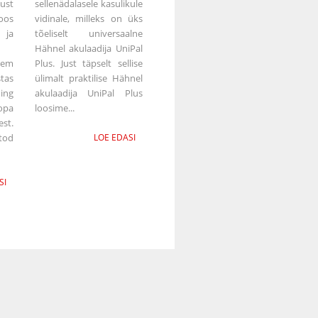
ust
sellenädalasele kasulikule
oos
vidinale, milleks on üks
ja
tõeliselt universaalne
Hähnel akulaadija UniPal
eem
Plus. Just täpselt sellise
tas
ülimalt praktilise Hähnel
ning
akulaadija UniPal Plus
opa
loosime...
st.
tod
LOE EDASI
SI