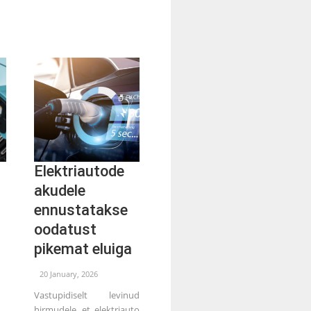
Elektriautode
akudele
ennustatakse
oodatust
pikemat eluiga
20 January, 2026
Vastupidiselt levinud
hirmudele, et elektriauto