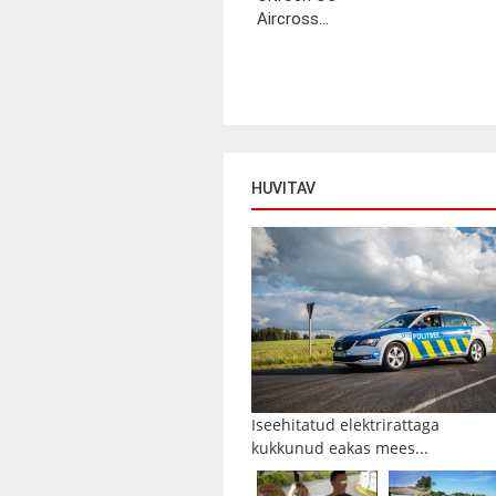
Aircross...
HUVITAV
Iseehitatud elektrirattaga
kukkunud eakas mees...