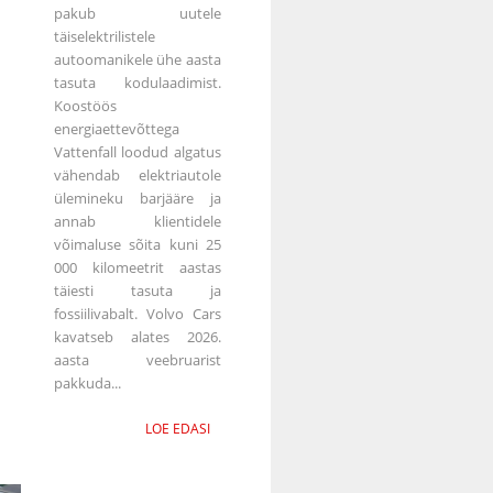
pakub uutele
täiselektrilistele
autoomanikele ühe aasta
tasuta kodulaadimist.
Koostöös
energiaettevõttega
Vattenfall loodud algatus
vähendab elektriautole
ülemineku barjääre ja
annab klientidele
võimaluse sõita kuni 25
000 kilomeetrit aastas
täiesti tasuta ja
fossiilivabalt. Volvo Cars
kavatseb alates 2026.
aasta veebruarist
pakkuda...
LOE EDASI