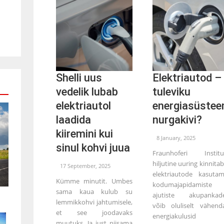
Shelli uus
Elektriautod –
vedelik lubab
tuleviku
elektriautol
energiasüstee
laadida
nurgakivi?
kiiremini kui
8 January, 2025
sinul kohvi juua
Fraunhoferi Institu
hiljutine uuring kinnitab
17 September, 2025
elektriautode kasutam
Kümme minutit. Umbes
kodumajapidamiste
sama kaua kulub su
ajutiste akupankad
lemmikkohvi jahtumisele,
võib oluliselt vähend
et see joodavaks
energiakulusid 
muutuks. Ja just niisama