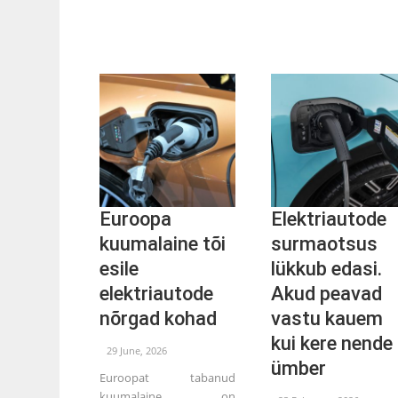
Euroopa
Elektriautode
kuumalaine tõi
surmaotsus
esile
lükkub edasi.
elektriautode
Akud peavad
nõrgad kohad
vastu kauem
kui kere nende
29 June, 2026
ümber
Euroopat tabanud
kuumalaine on