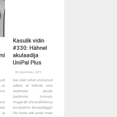
Kasulik vidin
#330: Hähnel
mi
akulaadija
UniPal Plus
30 September, 2019
udi
Kas oled vahel unistanud
, et
sellest, et kõikide oma
ine
seadmete akude
laadimine toimuks
ena
mugavalt ühe praktilise ja
ada
kompaktse akulaadijaga?
ja
Siis heida pilk peale meie