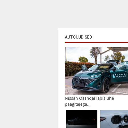
AUTOUUDISED
Nissan Qashqai läbis ühe
paagitäiega...