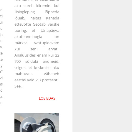
aku sureb kiiremini kui
id
liisingleping lõppeda
i
jõuab, näitas Kanada
i
ettevõtte Geotab värske
ku
uuring, et tänapäeva
ja
akutehnoloogia on
ku
märksa vastupidavam
a.
kui seni arvati.
e
Analüüsides enam kui 22
ke
700 sõiduki andmeid,
ry
selgus, et keskmise aku
x"
mahtuvus väheneb
vi
aastas vaid 2,3 protsenti.
es
See...
ud
a,
LOE EDASI
on