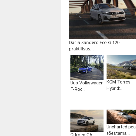
Dacia Sandero Eco-G 120
praktilisus...
KGM Torres
Uus Volkswagen
Hybrid:...
T-Roc...
Uncharted pea
tõestama,...
Citroën C5