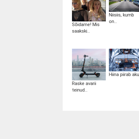
Niisiis, kumb
on...
Sõidame! Mis
saakski...
Hiina piirab aku.
Raske avarii
teinud...