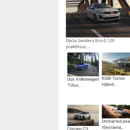
Dacia Sandero Eco-G 120
praktilisus...
KGM Torres
Uus Volkswagen
Hybrid:...
T-Roc...
Uncharted pea
tõestama,...
Citroën C5