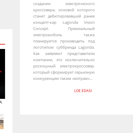
создании электрического
кроссовера, основой которого
станет дебютировавший ранее
концепт-кар Lagonda Vision
Concept. Премиальный
электромобиль также
планируется производить под
логотипом суббренда Lagonda.
Как заявляют представители
компании, это исключительно
роскошный электрокроссовер,
который сформирует серьезную
конкуренцию таким «мэтрам»...
LOE EDASI
A