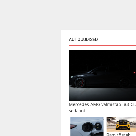
AUTOUUDISED
Mercedes-AMG valmistab uut CL
sedaani...
Ram tõstab