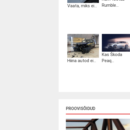
Rumble...
Vaata, miks ei...
Kas Škoda
Hiina autod ei...
Peaq...
PROOVISÕIDUD