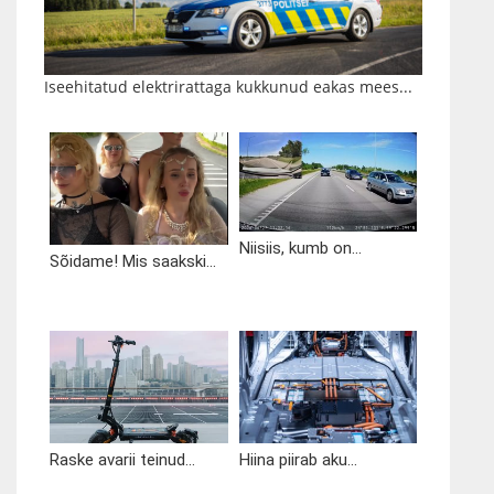
Iseehitatud elektrirattaga kukkunud eakas mees...
Niisiis, kumb on...
Sõidame! Mis saakski...
Raske avarii teinud...
Hiina piirab aku...