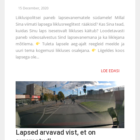
15 December, 2020
Liikluspolitsei paneb lapsevanematele südamele! Millal
Sina viimati lapsega liiklusreeglitest rääkisid? Kas Sina tead,
kuidas Sinu laps iseseisvalt liikluses käitub? Loodetavasti
paneb videosalvestus Sind lapsevanemana ja ka liiklejana
mõtlema.
Tuleta lapsele aeg-ajalt reegleid meelde ja
uuri tema kogemusi liikluses osalejana.
Liigeldes koos
lapsega ole...
LOE EDASI
Lapsed arvavad vist, et on