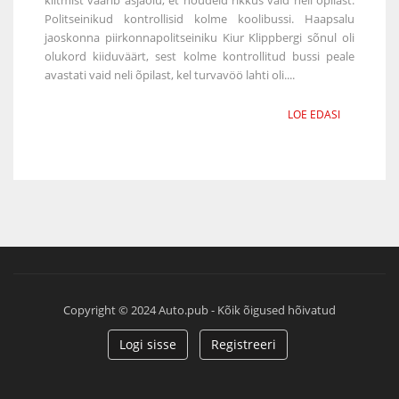
Politseinikud kontrollisid kolme koolibussi. Haapsalu
jaoskonna piirkonnapolitseiniku Kiur Klippbergi sõnul oli
olukord kiiduväärt, sest kolme kontrollitud bussi peale
avastati vaid neli õpilast, kel turvavöö lahti oli....
LOE EDASI
Copyright © 2024 Auto.pub - Kõik õigused hõivatud
Logi sisse
Registreeri