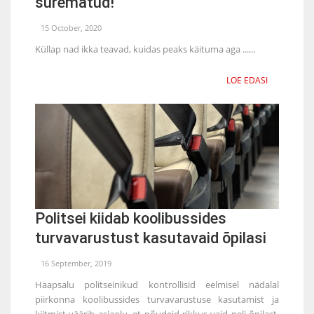
surematud!
15 October, 2020
Küllap nad ikka teavad, kuidas peaks käituma aga ......
LOE EDASI
Politsei kiidab koolibussides
turvavarustust kasutavaid õpilasi
16 September, 2019
Haapsalu politseinikud kontrollisid eelmisel nädalal
piirkonna koolibussides turvavarustuse kasutamist ja
kiitmist väärib asjaolu, et nõudeid rikkus vaid neli õpilast.