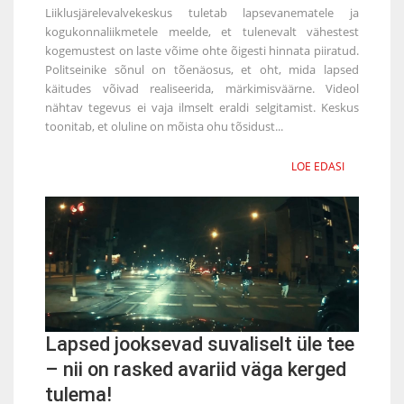
Liiklusjärelevalvekeskus tuletab lapsevanematele ja
kogukonnaliikmetele meelde, et tulenevalt vähestest
kogemustest on laste võime ohte õigesti hinnata piiratud.
Politseinike sõnul on tõenäosus, et oht, mida lapsed
käitudes võivad realiseerida, märkimisväärne. Videol
nähtav tegevus ei vaja ilmselt eraldi selgitamist. Keskus
toonitab, et oluline on mõista ohu tõsidust...
LOE EDASI
Lapsed jooksevad suvaliselt üle tee
– nii on rasked avariid väga kerged
tulema!