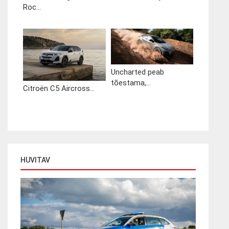
Roc...
Uncharted peab
tõestama,...
Citroën C5 Aircross...
HUVITAV