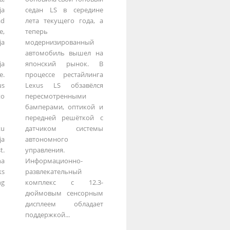
ja
седан LS в середине
d
лета текущего года, а
,
теперь
ja
модернизированный
автомобиль вышел на
ja
японский рынок. В
.
процессе рестайлинга
s
Lexus LS обзавёлся
to
пересмотренными
бамперами, оптикой и
передней решёткой с
u
датчиком системы
a
автономного
t.
управления.
na
Информационно-
ks
развлекательный
ng
комплекс с 12.3-
дюймовым сенсорным
дисплеем обладает
поддержкой...