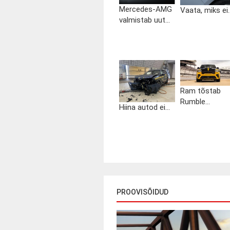
Mercedes-AMG
Vaata, miks ei..
valmistab uut...
Ram tõstab
Rumble...
Hiina autod ei...
PROOVISÕIDUD