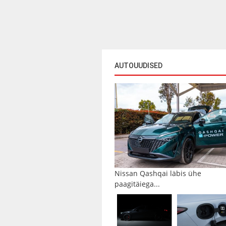
AUTOUUDISED
Nissan Qashqai läbis ühe
paagitäiega...