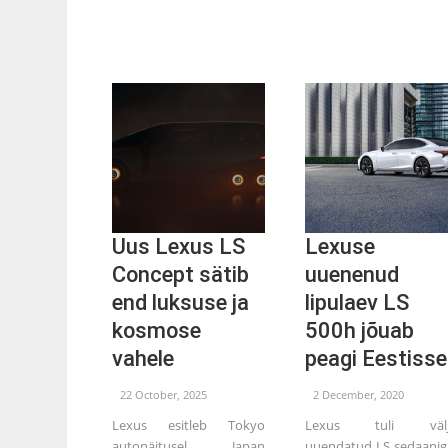
Uus Lexus LS
Lexuse
Concept sätib
uuenenud
end luksuse ja
lipulaev LS
kosmose
500h jõuab
vahele
peagi Eestisse
22 October, 2025
2 December, 2020
Lexus esitleb Tokyo
Lexus tuli välj
autonäitusel Japan
uuendatud LS sedaanig