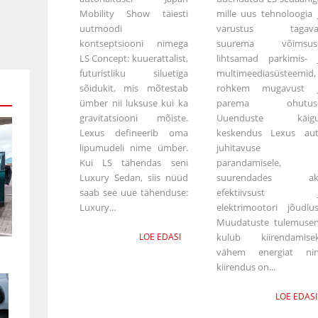
Mobility Show täiesti
mille uus tehnoloogia 
uutmoodi
varustus tagava
kontseptsiooni nimega
suurema võimsuse
LS Concept: kuuerattalist,
lihtsamad parkimis- 
futuristliku siluetiga
multimeediasüsteemid,
sõidukit, mis mõtestab
rohkem mugavust 
ümber nii luksuse kui ka
parema ohutuse
gravitatsiooni mõiste.
Uuenduste käigu
Lexus defineerib oma
keskendus Lexus au
lipumudeli nime ümber.
juhitavuse
Kui LS tähendas seni
parandamisele,
Luxury Sedan, siis nüüd
suurendades ak
saab see uue tähenduse:
efektiivsust j
Luxury...
elektrimootori jõudlus
Muudatuste tulemuse
LOE EDASI
kulub kiirendamise
vähem energiat ni
kiirendus on...
LOE EDASI