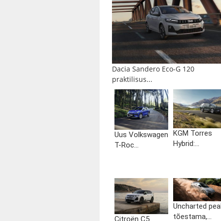
Dacia Sandero Eco-G 120
praktilisus...
KGM Torres
Uus Volkswagen
Hybrid:...
T-Roc...
Uncharted pea
tõestama,...
Citroën C5