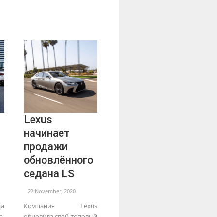
Lexus
начинает
продажи
обновлённого
седана LS
22 November, 2020
a
Компания Lexus
a,
обновила свой топовый