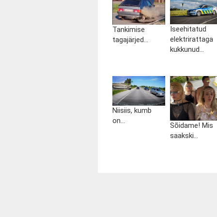
Iseehitatud
Tankimise
elektrirattaga
tagajärjed...
kukkunud...
Niisiis, kumb
on...
Sõidame! Mis
saakski...