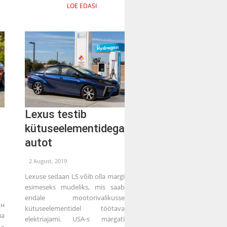
LOE EDASI
Lexus testib
kütuseelementidega
autot
2 August, 2019
Lexuse sedaan LS võib olla margi
esimeseks mudeliks, mis saab
endale mootorivalikusse
н
kütuseelementidel töötava
а
elektriajami. USA-s märgati
 –