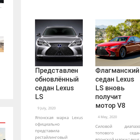
.
Представлен
Флагманский
обновлённый
седан Lexus
седан Lexus
LS вновь
LS
получит
мотор V8
9 July, 2020
4 May, 2020
Японская марка Lexus
официально
Силовой диапазо
представила
топового седан
рестайлинговый
японской марки Lexus