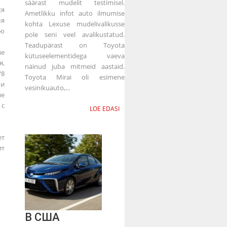
säärast mudelit testimisel.
я
Ametlikku infot auto ilmumise
мя
kohta Lexuse mudelivalikusse
ю
pole seni veel avalikustatud.
Teadupärast on Toyota
ие
kütuseelementidega vaeva
я,
näinud juba mitmeid aastaid.
V8
Toyota Mirai oli esimene
и
vesinikuauto,...
ие
 с
LOE EDASI
т
ит
В США