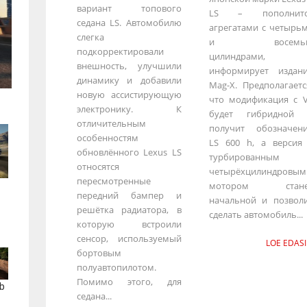
вариант топового
LS – пополнитс
седана LS. Автомобилю
агрегатами с четырь
слегка
и восемь
подкорректировали
цилиндрами,
внешность, улучшили
информирует издан
динамику и добавили
Mag-X. Предполагаетс
новую ассистирующую
что модификация с 
электронику. К
будет гибридной 
отличительным
получит обозначен
особенностям
LS 600 h, а версия
обновлённого Lexus LS
турбированным
относятся
четырёхцилиндровым
пересмотренные
мотором стане
передний бампер и
начальной и позвол
решётка радиатора, в
сделать автомобиль...
которую встроили
сенсор, используемый
LOE EDASI
бортовым
полуавтопилотом.
Помимо этого, для
b
седана...