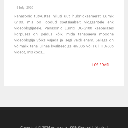
9 July, 2020
Panasonic tutvustas hiljuti uut hübriidkaamerat Lumix
G100, mis on loodud spetsiaalselt vloggeritele ehk
videoblogijatele. Panasonic Lumix DC-G100 käepärases
korpuses on peidus kõik, mida tänapäeva moodne
videoblogija võiks vajada ja isegi veidi enam. Sellega on
võimalik teha ülihea kvaliteediga 4K/30p või Full HD/60p
videot, mis koos...
LOE EDASI
Copyright © 2024 Auto.pub - Kõik õigused hõivatud