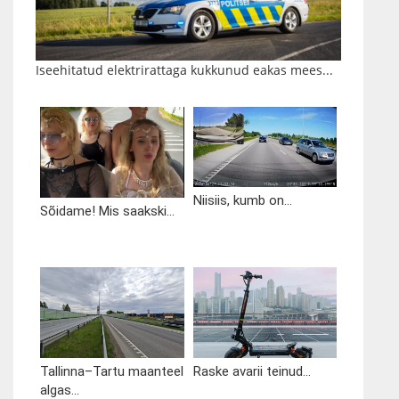
Iseehitatud elektrirattaga kukkunud eakas mees...
Niisiis, kumb on...
Sõidame! Mis saakski...
Tallinna–Tartu maanteel
Raske avarii teinud...
algas...