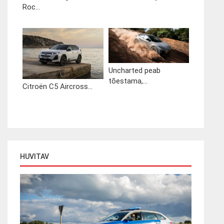
Roc...
Uncharted peab
tõestama,...
Citroën C5 Aircross...
HUVITAV