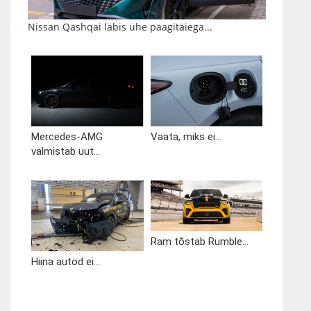
Nissan Qashqai läbis ühe paagitäiega...
Mercedes-AMG
Vaata, miks ei...
valmistab uut...
Ram tõstab Rumble...
Hiina autod ei...