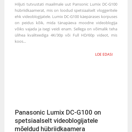
Hiljuti tutvustati maailmale uut Pansonic Lumix DC-G100
hübriidkaamerat, mis on loodud spetsiaalselt vloggeritele
ehk videoblogijatele. Lumix DC-G100 käepärases korpuses
on peidus kõik, mida tänapäeva moodne videoblogija
võiks vajada ja isegi veidi enam. Sellega on võimalik teha
ülihea kvaliteediga 4K/30p või Full HD/60p videot, mis
koos...
LOE EDASI
Panasonic Lumix DC-G100 on
spetsiaalselt videoblogijatele
mõeldud hübriidkaamera